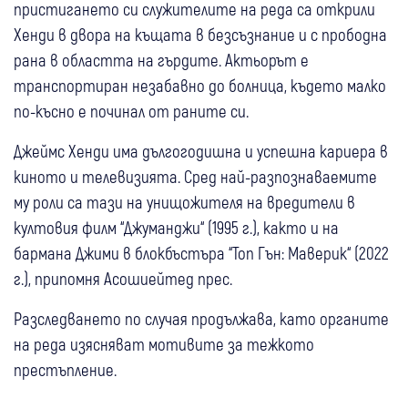
пристигането си служителите на реда са открили
Хенди в двора на къщата в безсъзнание и с прободна
рана в областта на гърдите. Актьорът е
транспортиран незабавно до болница, където малко
по-късно е починал от раните си.
Джеймс Хенди има дългогодишна и успешна кариера в
киното и телевизията. Сред най-разпознаваемите
му роли са тази на унищожителя на вредители в
култовия филм “Джуманджи“ (1995 г.), както и на
бармана Джими в блокбъстъра “Топ Гън: Маверик“ (2022
г.), припомня Асошиейтед прес.
Разследването по случая продължава, като органите
на реда изясняват мотивите за тежкото
престъпление.