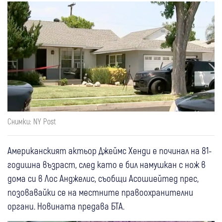
Снимки: NY Post
Американският актьор Джеймс Хенди е починал на 81-
годишна възраст, след като е бил намушкан с нож в
дома си в Лос Анджелис, съобщи Асошиейтед прес,
позовавайки се на местните правоохранителни
органи. Новината предава БТА.