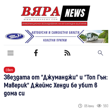
Свят
Звездата от “Джуманджи“ и “Топ Гън:
Маверик“ Джеймс Хенди бе убит в
дома си
560
05 юни