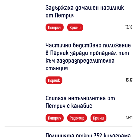
Задържаха домашен насилник
от Петрич
13:18
Петрич
Крими
Частично бедствено положение
в Перник заради пропаднал път
към газоразпределителна
станция
13:17
Перник
Спипаха непълнолетна от
Петрич с канабис
13:11
Петрич
Радомир
Крими
Полицията откри 352 килограма