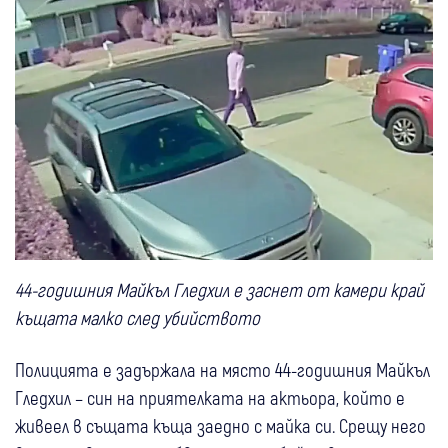
44-годишния Майкъл Гледхил е заснет от камери край
къщата малко след убийството
Полицията е задържала на място 44-годишния Майкъл
Гледхил – син на приятелката на актьора, който е
живеел в същата къща заедно с майка си. Срещу него