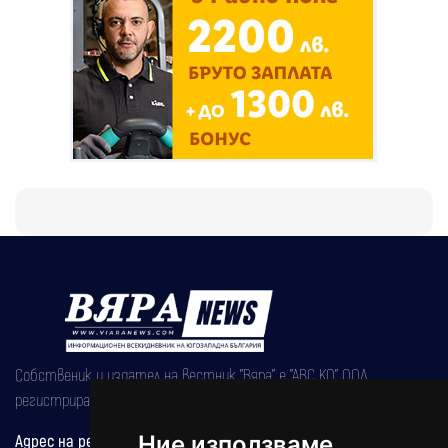
Собственик и издател на вестник "Вяра" е "АВС КО" ООД,
регистрирана на 08.05.2002 година.
Адрес на редакцията
Ние използваме