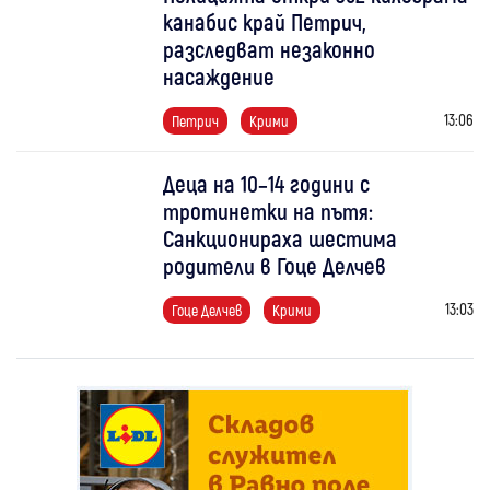
канабис край Петрич,
разследват незаконно
насаждение
13:06
Петрич
Крими
Деца на 10–14 години с
тротинетки на пътя:
Санкционираха шестима
родители в Гоце Делчев
13:03
Гоце Делчев
Крими