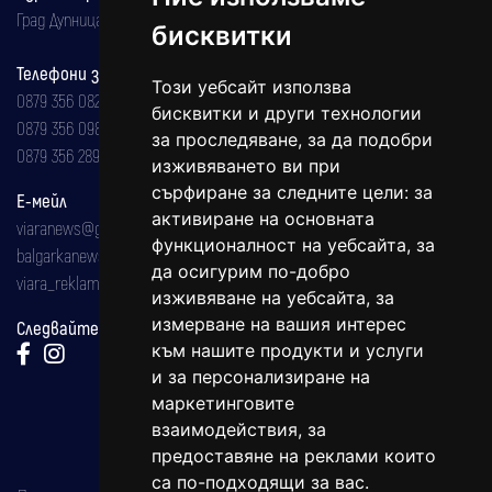
Град Дупница, ул.''Христо Ботев" 43
бисквитки
Телефони за реклама и абонаменти
Този уебсайт използва
0879 356 082
бисквитки и други технологии
0879 356 098
за проследяване, за да подобри
0879 356 289
изживяването ви при
сърфиране за следните цели:
за
Е-мейл
активиране на основната
viaranews@gmail.com
функционалност на уебсайта
,
за
balgarkanews@gmail.com
да осигурим по-добро
viara_reklama@mail.bg
изживяване на уебсайта
,
за
измерване на вашия интерес
Следвайте ни:
към нашите продукти и услуги
и за персонализиране на
маркетинговите
взаимодействия
,
за
предоставяне на реклами които
са по-подходящи за вас
.