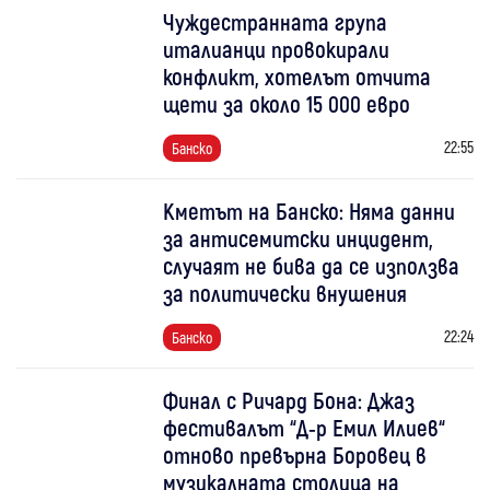
Чуждестранната група
италианци провокирали
конфликт, хотелът отчита
щети за около 15 000 евро
22:55
Банско
Кметът на Банско: Няма данни
за антисемитски инцидент,
случаят не бива да се използва
за политически внушения
22:24
Банско
Финал с Ричард Бона: Джаз
фестивалът “Д-р Емил Илиев“
отново превърна Боровец в
музикалната столица на