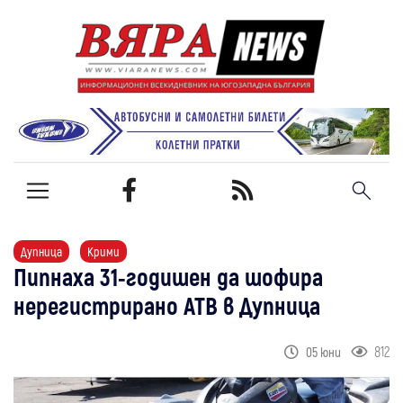
Дупница
Крими
Пипнаха 31-годишен да шофира
нерегистрирано АТВ в Дупница
812
05 юни