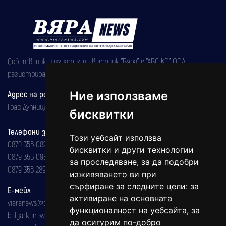
Собственик и издател на вестник "Вяра" е "АВС КО" ООД,
регистрирана на 08.05.2002 година.
Адрес на редакцията
Ние използваме
Град Дупница, ул.''Христо Ботев" 43
бисквитки
Телефони за реклама и абонаменти
Този уебсайт използва
0879 356 082
бисквитки и други технологии
0879 356 098
за проследяване, за да подобри
0879 356 289
изживяването ви при
сърфиране за следните цели:
за
Е-мейл
активиране на основната
viaranews@gmail.com
функционалност на уебсайта
,
за
balgarkanews@gmail.com
да осигурим по-добро