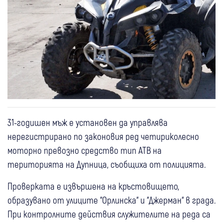
31-годишен мъж е установен да управлява
нерегистрирано по законовия ред четириколесно
моторно превозно средство тип АТВ на
територията на Дупница, съобщиха от полицията.
Проверката е извършена на кръстовището,
образувано от улиците “Орлинска“ и “Джерман“ в града.
При контролните действия служителите на реда са