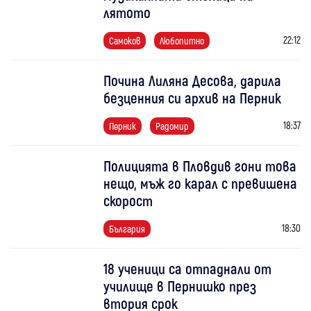
лятото
22:12
Самоков
Любопитно
Почина Лиляна Десова, дарила
безценния си архив на Перник
18:37
Перник
Радомир
Полицията в Пловдив гони това
нещо, мъж го карал с превишена
скорост
18:30
България
18 ученици са отпаднали от
училище в Пернишко през
втория срок