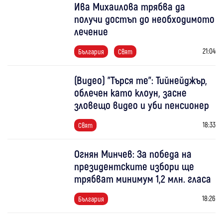
Ива Михаилова трябва да
получи достъп до необходимото
лечение
21:04
България
Свят
(Видео) "Търся те": Тийнейджър,
облечен като клоун, засне
зловещо видео и уби пенсионер
18:33
Свят
Огнян Минчев: За победа на
президентските избори ще
трябват минимум 1,2 млн. гласа
18:26
България