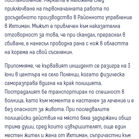
приключване на първоначалната работа по
досъдебното производство в Районното управление
в Ихтиман. Мъжът е привлечен към наказателна
отговорност за това, че при скандал, прераснал в
сбиване, е нанесъл прободна рана с нож в областта
на корема на свой съселянин.
Припомняме, че кървавият инцидент се разигра на 3
юни в центъра на село Полянци, когато физическа
саморазправа вдигна на крак полицията.
Пострадалият бе транспортиран по спешност в
болница, като към момента е настанен за лечение и е
без опасност за живота. При последвалите
полицейски действия на място бяха задържани общо
трима души, сред които извършителят, още един
местен жител и жена от Ихтиман, съпричастни към