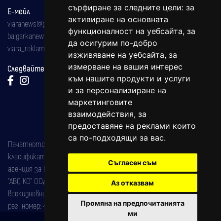
сърфиране за следните цели:
за
Е-мейл
активиране на основната
viaranews@gmail.com
функционалност на уебсайта
,
за
balgarkanews@gmail.com
да осигурим по-добро
viara_reklama@mail.bg
изживяване на уебсайта
,
за
измерване на вашия интерес
Следвайте ни:
към нашите продукти и услуги
и за персонализиране на
маркетинговите
взаимодействия
,
за
предоставяне на реклами които
са по-подходящи за вас
.
Печатното издание на вестника е регистрирано в националния
класификатор на печатните издания (Българска национална
Съгласен съм
агенция за ISSN) под номер: ISSN 1312-4722.
"АВС КО" ООД е притежател на марката: Вяра информационен
Аз отказвам
всекидневник на югозападна България, със свидетелство за марка
Промяна на предпочитанията
рег. номер: 47857/11.05.2004 година.
ми