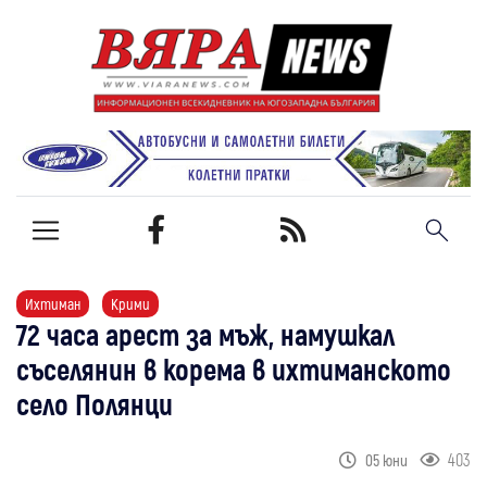
Ихтиман
Крими
72 часа арест за мъж, намушкал
съселянин в корема в ихтиманското
село Полянци
403
05 юни