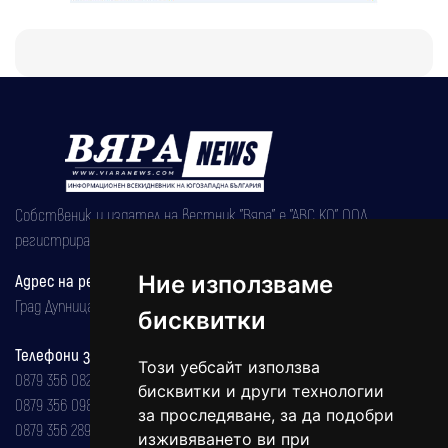
Собственик и издател на вестник "Вяра" е "АВС КО" ООД,
регистрирана на 08.05.2002 година.
Ние използваме
Адрес на редакцията
Град Дупница, ул.''Христо Ботев" 43
бисквитки
Телефони за реклама и абонаменти
Този уебсайт използва
0879 356 082
бисквитки и други технологии
0879 356 098
за проследяване, за да подобри
0879 356 289
изживяването ви при