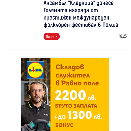
Ансамбъл “Кладница“ донесе
Голямата награда от
престижен международен
фолклорен фестивал в Полша
18:25
Перник