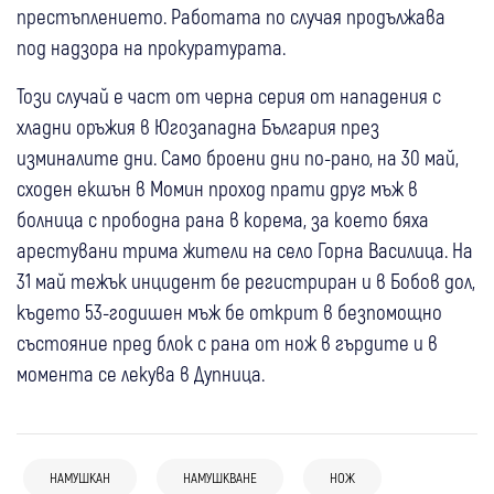
престъплението. Работата по случая продължава
под надзора на прокуратурата.
Този случай е част от черна серия от нападения с
хладни оръжия в Югозападна България през
изминалите дни. Само броени дни по-рано, на 30 май,
сходен екшън в Момин проход прати друг мъж в
болница с прободна рана в корема, за което бяха
арестувани трима жители на село Горна Василица. На
31 май тежък инцидент бе регистриран и в Бобов дол,
където 53-годишен мъж бе открит в безпомощно
състояние пред блок с рана от нож в гърдите и в
момента се лекува в Дупница.
17:22
Кюстендил
Крими
НАМУШКАН
НАМУШКВАНЕ
НОЖ
06 авг
Благоевград
Дупница
Перник