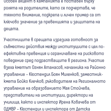
Особен акцент в кампанията е поставен върху
ролята на родителите, като се подчертава, че
тяхното внимание, подкрепа и личен пример са от
ключово значение за превенцията и защитата на
децата.
Участниците в срещата изразиха готовност за
съвместни действия между институциите с цел по-
ефективна превенция и ограничаване на рисковото
поведение сред подрастващите в региона. Участие
взеха кметът Огнян Атанасов, началника на Районно
управление – Кюстендил Боян Миленков, заместник-
кмета Бойко Клечков, ръководителя на Регионалното
управление на образованието Мая Стойчева,
представители на институции, директори на
училища, както и инспектор Ирена Ковачева от
ОДМВР – Кюстендил и инспектора от Детска