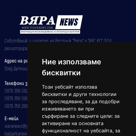
Собственик и издател на вестник "Вяра" е "АВС КО" ООД,
регистрирана на 08.05.2002 година.
Ние използваме
Адрес на редакцията
Град Дупница, ул.''Христо Ботев" 43
бисквитки
Телефони за реклама и абонаменти
Този уебсайт използва
0879 356 082
бисквитки и други технологии
0879 356 098
за проследяване, за да подобри
0879 356 289
изживяването ви при
сърфиране за следните цели:
за
Е-мейл
активиране на основната
viaranews@gmail.com
функционалност на уебсайта
,
за
balgarkanews@gmail.com