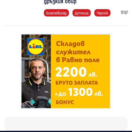
дръзкия обир
17:57
Благоевград
Дупница
Перник