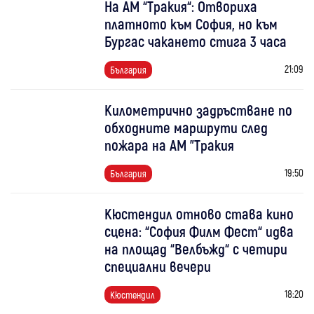
На АМ “Тракия“: Отвориха
платното към София, но към
Бургас чакането стига 3 часа
21:09
България
Километрично задръстване по
обходните маршрути след
пожара на АМ "Тракия
19:50
България
Кюстендил отново става кино
сцена: “София Филм Фест“ идва
на площад “Велбъжд“ с четири
специални вечери
18:20
Кюстендил