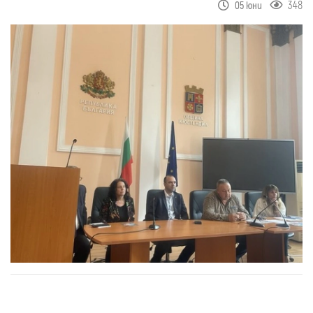
348
05 юни