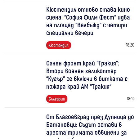
Кюстендил отново става кино
сцена: “София Филм Фест“ идва
на площад “Велбъжд“ с четири
специални вечери
18:20
Кюстендил
Огнен фронт край “Тракия“:
Втори военен хеликоптер
“Кугър“ се включи в битката с
пожара край АМ “Тракия“
18:14
България
От Благоевград през Дупница до
Батановци: Съдът остави в
ареста тримата обвинени за