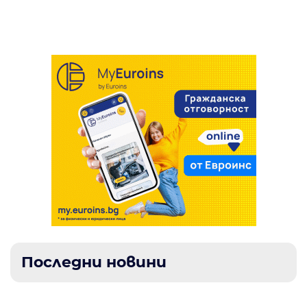
заради 42 грама марихуана в Благоевград
Последни новини