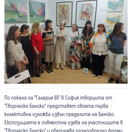
По покана на “Галерия 65“ в София творците от
“Творческо Банско“ представят своята първа
колективна изложба извън пределите на Банско.
Експозицията е съвместна изява на участниците в
“Творческо Банско“ и обединява разнообразни форми