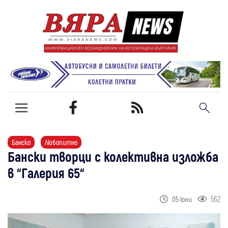
Банско
Любопитно
Бански творци с колективна изложба
в “Галерия 65“
562
05 юни