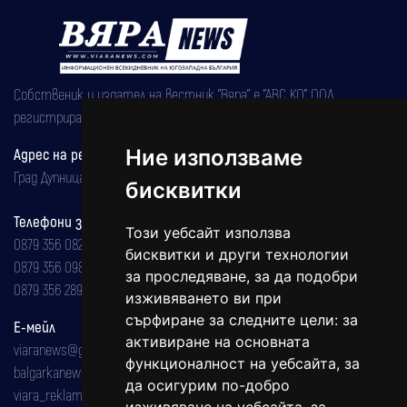
Собственик и издател на вестник "Вяра" е "АВС КО" ООД,
регистрирана на 08.05.2002 година.
Ние използваме
Адрес на редакцията
Град Дупница, ул.''Христо Ботев" 43
бисквитки
Телефони за реклама и абонаменти
Този уебсайт използва
0879 356 082
бисквитки и други технологии
0879 356 098
за проследяване, за да подобри
0879 356 289
изживяването ви при
сърфиране за следните цели:
за
Е-мейл
активиране на основната
viaranews@gmail.com
функционалност на уебсайта
,
за
balgarkanews@gmail.com
да осигурим по-добро
viara_reklama@mail.bg