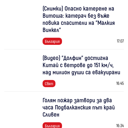
(Снимки) Опасно катерене на
Витоша: катерач без въже
повика спасители на "Малкия
Винкел"
17:07
България
(Видео) "Долфин" достигна
Китай с ветрове до 151 км/ч,
над милион души са евакуирани
16:45
Свят
Голям пожар затвори за два
часа Подбалканския път край
Сливен
16:34
България