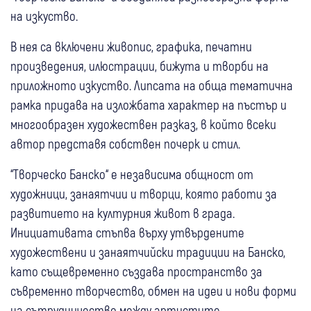
на изкуство.
В нея са включени живопис, графика, печатни
произведения, илюстрации, бижута и творби на
приложното изкуство. Липсата на обща тематична
рамка придава на изложбата характер на пъстър и
многообразен художествен разказ, в който всеки
автор представя собствен почерк и стил.
“Творческо Банско“ е независима общност от
художници, занаятчии и творци, която работи за
развитието на културния живот в града.
Инициативата стъпва върху утвърдените
художествени и занаятчийски традиции на Банско,
като същевременно създава пространство за
съвременно творчество, обмен на идеи и нови форми
на сътрудничество между артистите.