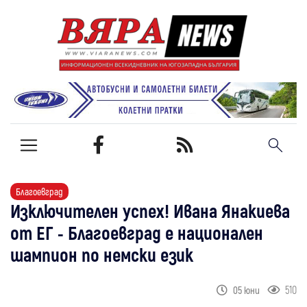
Благоевград
Изключителен успех! Ивана Янакиева
от ЕГ - Благоевград е национален
шампион по немски език
510
05 юни