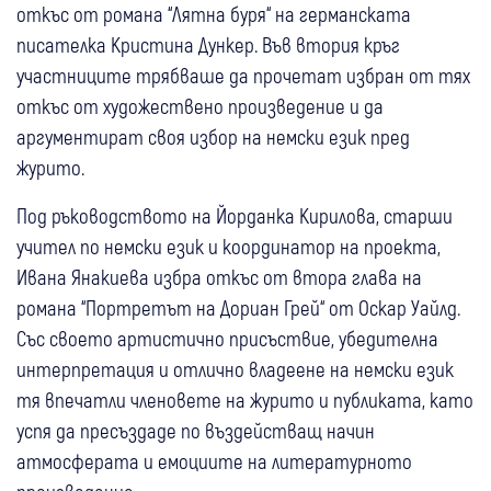
откъс от романа “Лятна буря“ на германската
писателка Кристина Дункер. Във втория кръг
участниците трябваше да прочетат избран от тях
откъс от художествено произведение и да
аргументират своя избор на немски език пред
журито.
Под ръководството на Йорданка Кирилова, старши
учител по немски език и координатор на проекта,
Ивана Янакиева избра откъс от втора глава на
романа “Портретът на Дориан Грей“ от Оскар Уайлд.
Със своето артистично присъствие, убедителна
интерпретация и отлично владеене на немски език
тя впечатли членовете на журито и публиката, като
успя да пресъздаде по въздействащ начин
атмосферата и емоциите на литературното