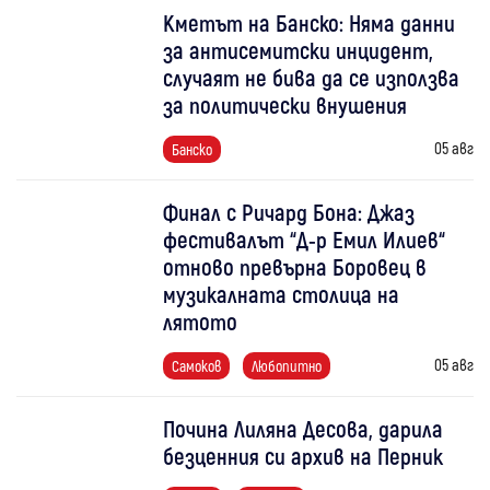
Кметът на Банско: Няма данни
за антисемитски инцидент,
случаят не бива да се използва
за политически внушения
05 авг
Банско
Финал с Ричард Бона: Джаз
фестивалът “Д-р Емил Илиев“
отново превърна Боровец в
музикалната столица на
лятото
05 авг
Самоков
Любопитно
Почина Лиляна Десова, дарила
безценния си архив на Перник