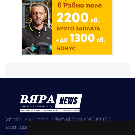
Собственик и издател на вестник "Вяра" е "АВС КО" ООД,
регистрирана на 08.05.2002 година.