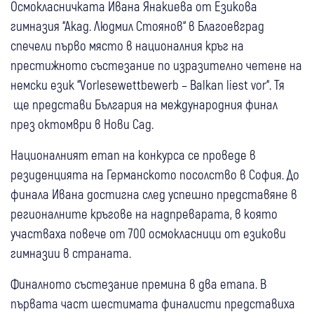
Осмокласничката Ивана Янакиева от Езикова
гимназия “Акад. Людмил Стоянов“ в Благоевград
спечели първо място в националния кръг на
престижното състезание по изразително четене на
немски език “Vorlesewettbewerb – Balkan liest vor“. Тя
ще представи България на международния финал
през октомври в Нови Сад.
Националният етап на конкурса се проведе в
резиденцията на Германското посолство в София. До
финала Ивана достигна след успешно представяне в
регионалните кръгове на надпреварата, в която
участваха повече от 700 осмокласници от езикови
гимназии в страната.
Финалното състезание премина в два етапа. В
първата част шестимата финалисти представиха