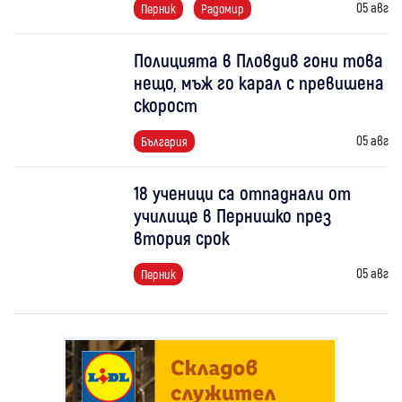
05 авг
Перник
Радомир
Полицията в Пловдив гони това
нещо, мъж го карал с превишена
скорост
05 авг
България
18 ученици са отпаднали от
училище в Пернишко през
втория срок
05 авг
Перник