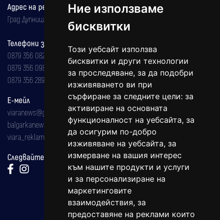
Ние използваме
Адрес на редакцията
Град Дупница, ул.''Христо Ботев" 43
бисквитки
Телефони за реклама и абонаменти
Този уебсайт използва
0879 356 082
бисквитки и други технологии
0879 356 098
за проследяване, за да подобри
0879 356 289
изживяването ви при
сърфиране за следните цели:
за
Е-мейл
активиране на основната
viaranews@gmail.com
функционалност на уебсайта
,
за
balgarkanews@gmail.com
да осигурим по-добро
viara_reklama@mail.bg
изживяване на уебсайта
,
за
измерване на вашия интерес
Следвайте ни:
към нашите продукти и услуги
и за персонализиране на
маркетинговите
взаимодействия
,
за
предоставяне на реклами които