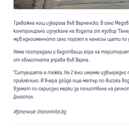
Тревожна нощ изкараха във Варненско. В село Медов
контролирано изпускане на водата от язовир “Гене
му.В едноименното село пороят е нанесъл щети по
Няма пострадали и бедстващи хора на територият
от областната управа във Варна.
“Ситуацията е тежка. На 2 юни имахме извънредно п
приключило. И вчера дойде още метър по-висока вод
вземат по-сериозни мерки за почистване на речнот
Дългопол.
Източник: btvnovinite.bg
05 авг
България
06 авг
Благоевград
Кюстендил
България
Жълт код за опасно високи
Опасни горещини: Оранжев код за