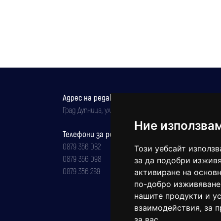
Адрес на редакцията
Град Дупница, ул.''Христо Ботев" 43
Ние използва
Телефони за реклама и абонаменти
0879 356 082
Този уебсайт използв
0879 356 098
за да подобри изживя
0879 356 289
активиране на основн
по-добро изживяване
нашите продукти и ус
взаимодействия
,
за 
за вас
.