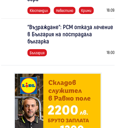
18:09
Кюстендил
Невестино
Крими
“Възраждане“: РСМ отказа лечение
в България на пострадала
българка
18:00
България