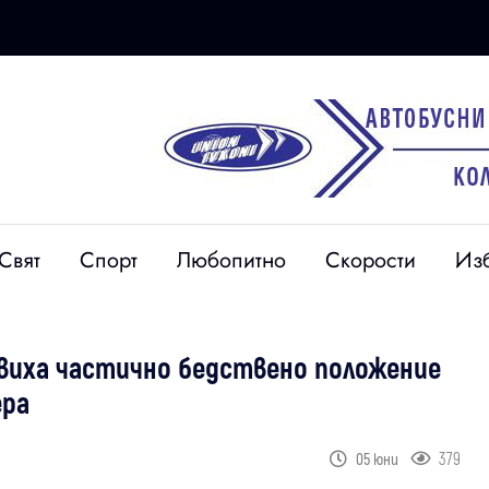
Свят
Спорт
Любопитно
Скорости
Из
явиха частично бедствено положение
ера
379
05 юни