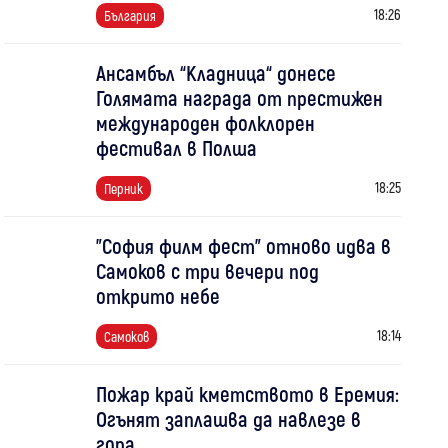
18:26
България
Ансамбъл “Кладница“ донесе
Голямата награда от престижен
международен фолклорен
фестивал в Полша
18:25
Перник
"София филм фест" отново идва в
Самоков с три вечери под
открито небе
18:14
Самоков
Пожар край кметството в Еремия:
Огънят заплашва да навлезе в
гора