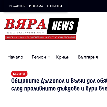
РЕДАКЦИЯ
РЕКЛАМА
КОНТАКТИ
Начало
Регион
Крими
България
България
Общините Дългопол и Вълчи дол об
след проливните дъждове и бури вч