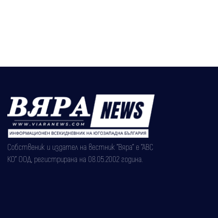
Собственик и издател на вестник "Вяра" е "АВС
КО" ООД, регистрирана на 08.05.2002 година.