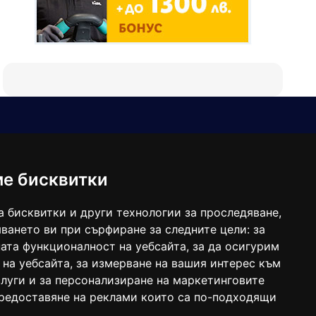
Е-мейл
Следвайте ни:
viaranews@gmail.com
balgarkanews@gmail.com
ме бисквитки
viara_reklama@mail.bg
а бисквитки и други технологии за проследяване,
ването ви при сърфиране за следните цели:
за
ата функционалност на уебсайта
,
за да осигурим
 на уебсайта
,
за измерване на вашия интерес към
луги и за персонализиране на маркетинговите
предоставяне на реклами които са по-подходящи