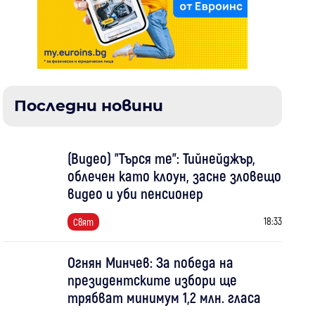
Последни новини
(Видео) "Търся те": Тийнейджър,
облечен като клоун, засне зловещо
видео и уби пенсионер
18:33
Свят
Огнян Минчев: За победа на
президентските избори ще
трябват минимум 1,2 млн. гласа