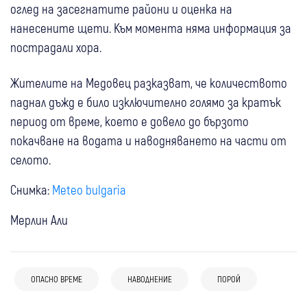
оглед на засегнатите райони и оценка на
нанесените щети. Към момента няма информация за
пострадали хора.
Жителите на Медовец разказват, че количеството
паднал дъжд е било изключително голямо за кратък
период от време, което е довело до бързото
покачване на водата и наводняването на части от
селото.
Снимка:
Meteo bulgaria
Мерлин Али
06 авг
Благоевград
Кюстендил
България
Опасни горещини: Оранжев код за
05 авг
България
06 авг
България
областите Кюстендил, Благоевград и
03 авг
Дупница
ОПАСНО ВРЕМЕ
НАВОДНЕНИЕ
ПОРОЙ
Жълт код за опасно високи температури
Внимание: Жълт код за горещини в почти
още шест области
Началникът на ПСС-Дупница Мартин
в областите Кюстендил и Благоевград,
цяла България