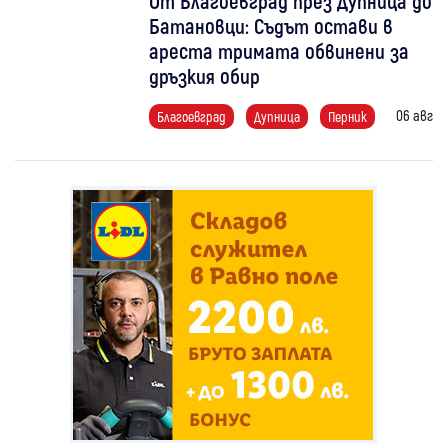
От Благоевград през Дупница до
Батановци: Съдът остави в
ареста тримата обвинени за
дръзкия обир
06 авг
Благоевград
Дупница
Перник