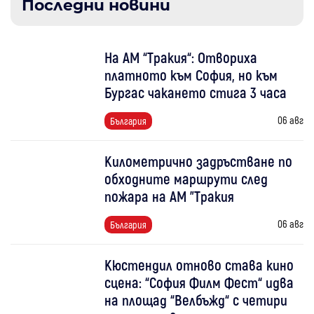
Последни новини
На АМ “Тракия“: Отвориха
платното към София, но към
Бургас чакането стига 3 часа
06 авг
България
Километрично задръстване по
обходните маршрути след
пожара на АМ "Тракия
06 авг
България
Кюстендил отново става кино
сцена: “София Филм Фест“ идва
на площад “Велбъжд“ с четири