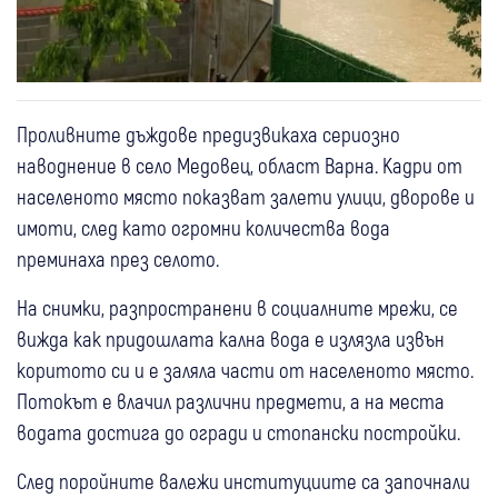
Проливните дъждове предизвикаха сериозно
наводнение в село Медовец, област Варна. Кадри от
населеното място показват залети улици, дворове и
имоти, след като огромни количества вода
преминаха през селото.
На снимки, разпространени в социалните мрежи, се
вижда как придошлата кална вода е излязла извън
коритото си и е заляла части от населеното място.
Потокът е влачил различни предмети, а на места
водата достига до огради и стопански постройки.
След поройните валежи институциите са започнали