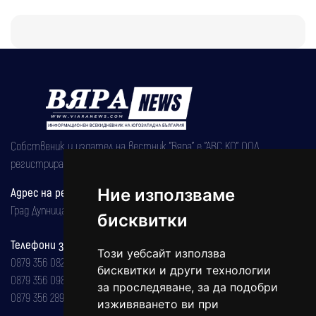
Собственик и издател на вестник "Вяра" е "АВС КО" ООД,
регистрирана на 08.05.2002 година.
Ние използваме
Адрес на редакцията
Град Дупница, ул.''Христо Ботев" 43
бисквитки
Телефони за реклама и абонаменти
Този уебсайт използва
0879 356 082
бисквитки и други технологии
0879 356 098
за проследяване, за да подобри
0879 356 289
изживяването ви при