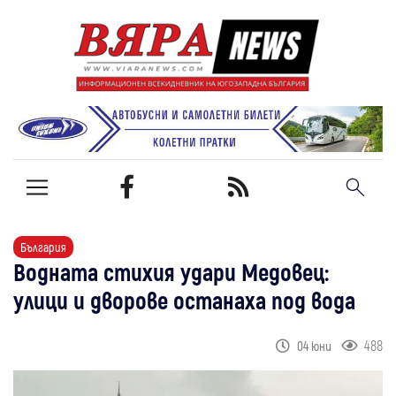
България
Водната стихия удари Медовец:
улици и дворове останаха под вода
488
04 юни