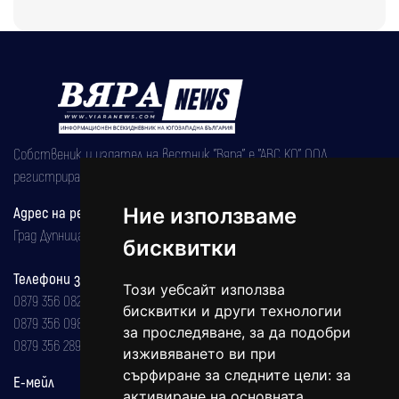
Собственик и издател на вестник "Вяра" е "АВС КО" ООД,
регистрирана на 08.05.2002 година.
Ние използваме
Адрес на редакцията
Град Дупница, ул.''Христо Ботев" 43
бисквитки
Телефони за реклама и абонаменти
Този уебсайт използва
0879 356 082
бисквитки и други технологии
0879 356 098
за проследяване, за да подобри
0879 356 289
изживяването ви при
сърфиране за следните цели:
за
Е-мейл
активиране на основната