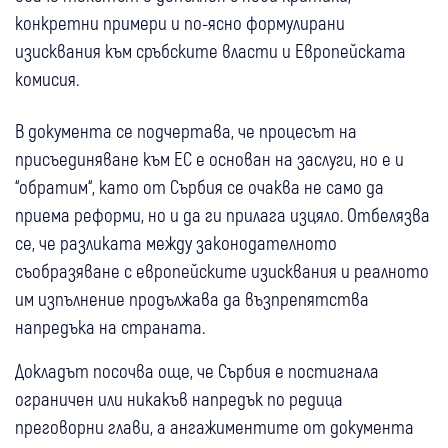
конкретни примери и по-ясно формулирани
изисквания към сръбските власти и Европейската
комисия.
В документа се подчертава, че процесът на
присъединяване към ЕС е основан на заслуги, но е и
“обратим“, като от Сърбия се очаква не само да
приема реформи, но и да ги прилага изцяло. Отбелязва
се, че разликата между законодателното
съобразяване с европейските изисквания и реалното
им изпълнение продължава да възпрепятства
напредъка на страната.
Докладът посочва още, че Сърбия е постигнала
ограничен или никакъв напредък по редица
преговорни глави, а ангажиментите от документа