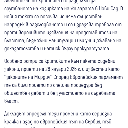
Значително по-критичен е и разделът за
срутването на козирката на жп гарата в Нови Сад. В
новия текст се посочва, че няма съществен
напредък в разследването и се изразява тревога от
противоречивите изявления на представители на
властта, възможни манипулации или унищожаване на
доказателства и натиск върху прокуратурата.
Особено остри са критиките към пакета съдебни
закони, приети на 28 януари 2026 г. и известни като
“законите на Мърдич“. Според Европейския парламент
те са били приети по спешна процедура без
обществен дебат и без участието на съдебната
власт.
Докладът определя тези промени като сериозна
крачка назад по европейския път на Сърбия, тъй