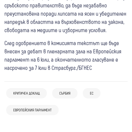
сръбското правителство, да бъде незабавно
преустановена поради липсата на ясен и убедителен
напредък в областта на върховенството на закона,
свободата на медиите и изборните условия.
След одобрението в комисията текстът ще бъде
внесен за дебат в пленарната зала на Европейския
парламент на 6 юли, а окончателното гласуване е
насрочено за 7 юли в Страсбург./БГНЕС
КРИТИЧЕН ДОКЛАД
СЪРБИЯ
ЕС
03 авг
Самоков
България
Спорт
04 авг
Свят
02 авг
Свят
“Лъвовете“ тръгват към Евроволей 2026
Жегата и сушата разкриха потопени
01 авг
България
ЕВРОПЕЙСКИЯ ПАРЛАМЕНТ
Свят
72 жертви взе щурмът в Сеута, Испания
от Самоков, Бленджини събра 15
нацистки кораби в Дунав
България е готова за временно
разположи 3000 жандармеристи и
национали
25 юли
Свят
възстановяване на граничния контрол в
полицаи