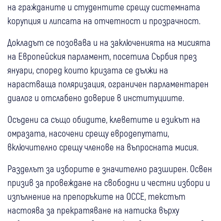
на гражданите и студентите срещу системната
корупция и липсата на отчетност и прозрачност.
Докладът се позовава и на заключенията на мисията
на Европейския парламент, посетила Сърбия през
януари, според които кризата се дължи на
нарастваща поляризация, ограничен парламентарен
диалог и отслабено доверие в институциите.
Осъдени са също обидите, клеветите и езикът на
омразата, насочени срещу евродепутати,
включително срещу членове на въпросната мисия.
Разделът за изборите е значително разширен. Освен
призив за провеждане на свободни и честни избори и
изпълнение на препоръките на ОССЕ, текстът
настоява за прекратяване на натиска върху