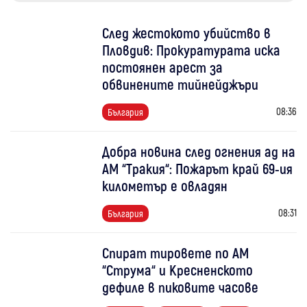
След жестокото убийство в
Пловдив: Прокуратурата иска
постоянен арест за
обвинените тийнейджъри
08:36
България
Добра новина след огнения ад на
АМ “Тракия“: Пожарът край 69-ия
километър е овладян
08:31
България
Спират тировете по АМ
“Струма“ и Кресненското
дефиле в пиковите часове