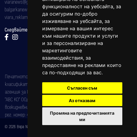
viaranews@gmail.com
функционалност на уебсайта
,
за
balgarkanews@gmail.com
да осигурим по-добро
viara_reklama@mail.bg
изживяване на уебсайта
,
за
измерване на вашия интерес
Следвайте ни:
към нашите продукти и услуги
и за персонализиране на
маркетинговите
взаимодействия
,
за
предоставяне на реклами които
са по-подходящи за вас
.
Печатното издание на вестника е регистрирано в националния
класификатор на печатните издания (Българска национална
Съгласен съм
агенция за ISSN) под номер: ISSN 1312-4722.
"АВС КО" ООД е притежател на марката: Вяра информационен
Аз отказвам
всекидневник на югозападна България, със свидетелство за марка
Промяна на предпочитанията
рег. номер: 47857/11.05.2004 година.
ми
© 2026 Вяра News Всички права запазени!
Created by
DREAMmedia Creative Studio