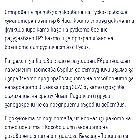
Отправен е призив за закриване на Руско-сръбския
хуманитарен център в Ниш, който според документа
функционира като база на руското военно
разузнаване ГРУ, както и за прекратяване на
военното сътрудничество с Русия.
Разделът за Косово също е разширен. Европейският
парламент настоява Сърбия да сътрудничи изцяло за
изправянето пред правосъдието на отговорните за
нападението в Банска през 2023 г., като изразява
съжаление, че срещу Милан Радойчич и други
заподозрени не са предприети съдебни действия.
В документа се подчертава, че нормализирането на
отношенията с Косово и изпълнението на
договореностите от диалога Белград–Прищина са