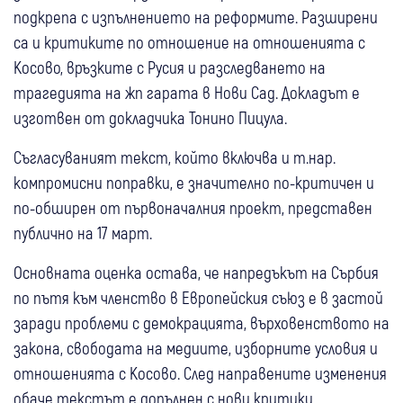
подкрепа с изпълнението на реформите. Разширени
са и критиките по отношение на отношенията с
Косово, връзките с Русия и разследването на
трагедията на жп гарата в Нови Сад. Докладът е
изготвен от докладчика Тонино Пицула.
Съгласуваният текст, който включва и т.нар.
компромисни поправки, е значително по-критичен и
по-обширен от първоначалния проект, представен
публично на 17 март.
Основната оценка остава, че напредъкът на Сърбия
по пътя към членство в Европейския съюз е в застой
заради проблеми с демокрацията, върховенството на
закона, свободата на медиите, изборните условия и
отношенията с Косово. След направените изменения
обаче текстът е допълнен с нови критики,