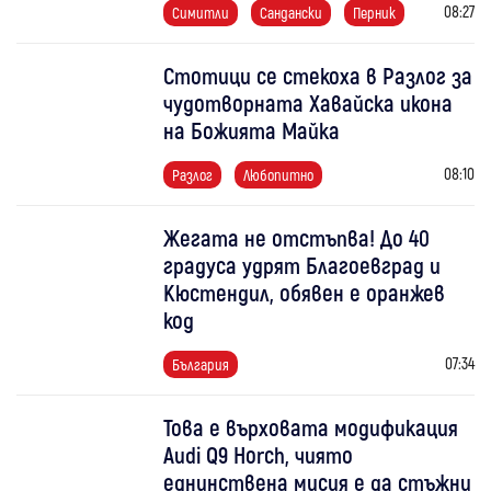
08:27
Симитли
Сандански
Перник
Стотици се стекоха в Разлог за
чудотворната Хавайска икона
на Божията Майка
08:10
Разлог
Любопитно
Жегата не отстъпва! До 40
градуса удрят Благоевград и
Кюстендил, обявен е оранжев
код
07:34
България
Това е върховата модификация
Audi Q9 Horch, чиято
еднинствена мисия е да стъжни