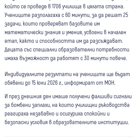
който се проведе в 1706 училища в цялата страна.
Учениците разполагаха с 60 минути, за да решат 25
задачи, които проверяват базовите им
математически знания и умения, усвоени в начален
етап, както и способността им да разсъждават.
Децата със специални образователни потребности
имаха възможност да работят с 30 минути повече.
Индивидуалните резултати на учениците ще бъдат
обявени до 15 юни 2026 г., информират от МОН.
И през днешния ден имаше получени фалшиви сигнали
за бомбени заплахи, на които училищни ръководства
реагираха незабавно и осигуриха спокойни и
безопасни условия в образователните институции.