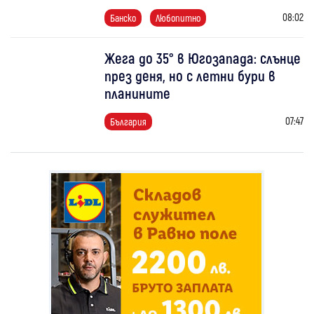
08:02
Банско
Любопитно
Жега до 35° в Югозапада: слънце
през деня, но с летни бури в
планините
07:47
България