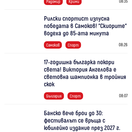
08:35
Радомир
Крими
Рилски спортист изпусна
победата в Самоков! “Скиорите“
водеха до 85-ата минута
08:26
Самоков
Спорт
17-годишна българка покори
света! Виктория Ангелова е
световна шампионка в тройния
скок
08:07
България
Спорт
Банско вече брои до 30:
фестивалът се връща с
юбилейно издание през 2027 г.