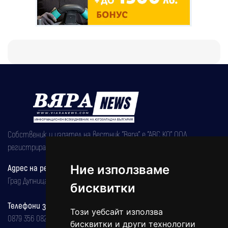
Собственик и издател на вестник "Вяра" е "АВС КО" ООД,
регистрирана на 08.05.2002 година.
Ние използваме
Адрес на редакцията
Град Дупница, ул.''Христо Ботев" 43
бисквитки
Телефони за реклама и абонаменти
Този уебсайт използва
0879 356 082
бисквитки и други технологии