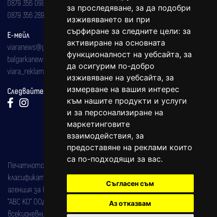
0879 356 098
за проследяване, за да подобри
0879 356 289
изживяването ви при
сърфиране за следните цели:
за
Е-мейл
активиране на основната
viaranews@gmail.com
функционалност на уебсайта
,
за
balgarkanews@gmail.com
да осигурим по-добро
viara_reklama@mail.bg
изживяване на уебсайта
,
за
измерване на вашия интерес
Следвайте ни:
към нашите продукти и услуги
и за персонализиране на
маркетинговите
взаимодействия
,
за
предоставяне на реклами които
са по-подходящи за вас
.
Печатното издание на вестника е регистрирано в националния
класификатор на печатните издания (Българска национална
Съгласен съм
агенция за ISSN) под номер: ISSN 1312-4722.
"АВС КО" ООД е притежател на марката: Вяра информационен
Аз отказвам
всекидневник на югозападна България, със свидетелство за марка