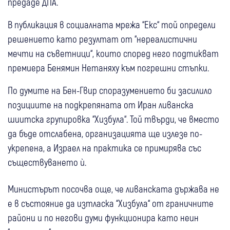
предаде ДПА.
В публикация в социалната мрежа “Екс“ той определи
решението като резултат от “нереалистични
мечти на съветници“, които според него подтикват
премиера Бенямин Нетаняху към погрешни стъпки.
По думите на Бен-Гвир споразумението би засилило
позициите на подкрепяната от Иран ливанска
шиитска групировка “Хизбула“. Той твърди, че вместо
да бъде отслабена, организацията ще излезе по-
укрепена, а Израел на практика се примирява със
съществуването ѝ.
Министърът посочва още, че ливанската държава не
е в състояние да изтласка “Хизбула“ от граничните
райони и по негови думи функционира като неин