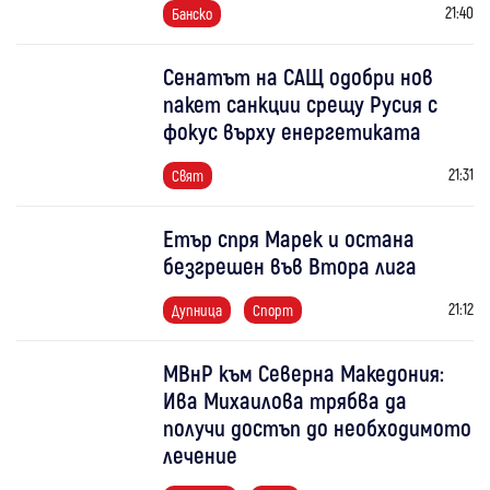
21:40
Банско
Сенатът на САЩ одобри нов
пакет санкции срещу Русия с
фокус върху енергетиката
21:31
Свят
Етър спря Марек и остана
безгрешен във Втора лига
21:12
Дупница
Спорт
МВнР към Северна Македония:
Ива Михаилова трябва да
получи достъп до необходимото
лечение