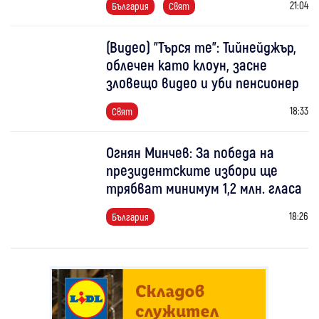
21:04
България
Свят
(Видео) "Търся те": Тийнейджър,
облечен като клоун, засне
зловещо видео и уби пенсионер
18:33
Свят
Огнян Минчев: За победа на
президентските избори ще
трябват минимум 1,2 млн. гласа
18:26
България