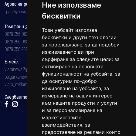
Ние използваме
Адрес на редакцията
Град Дупница, ул.''Христо Ботев" 43
бисквитки
Телефони за реклама и абонаменти
Този уебсайт използва
0879 356 082
бисквитки и други технологии
0879 356 098
за проследяване, за да подобри
0879 356 289
изживяването ви при
сърфиране за следните цели:
за
Е-мейл
активиране на основната
viaranews@gmail.com
функционалност на уебсайта
,
за
balgarkanews@gmail.com
да осигурим по-добро
viara_reklama@mail.bg
изживяване на уебсайта
,
за
измерване на вашия интерес
Следвайте ни:
към нашите продукти и услуги
и за персонализиране на
маркетинговите
взаимодействия
,
за
предоставяне на реклами които