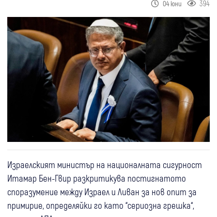
394
04 юни
Израелският министър на националната сигурност
Итамар Бен-Гвир разкритикува постигнатото
споразумение между Израел и Ливан за нов опит за
примирие, определяйки го като “сериозна грешка“,