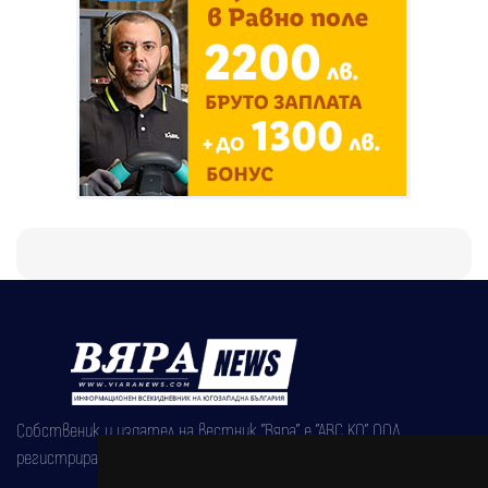
Собственик и издател на вестник "Вяра" е "АВС КО" ООД,
регистрирана на 08.05.2002 година.