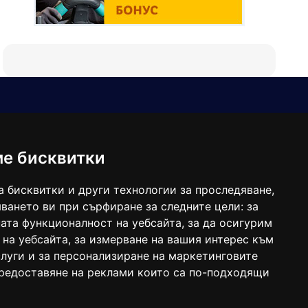
Е-мейл
Следвайте ни:
viaranews@gmail.com
balgarkanews@gmail.com
ме бисквитки
viara_reklama@mail.bg
а бисквитки и други технологии за проследяване,
ването ви при сърфиране за следните цели:
за
ата функционалност на уебсайта
,
за да осигурим
 на уебсайта
,
за измерване на вашия интерес към
луги и за персонализиране на маркетинговите
предоставяне на реклами които са по-подходящи