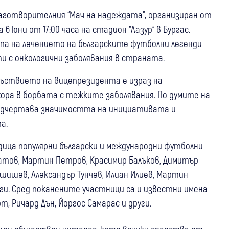
аготворителния “Мач на надеждата“, организиран от
6 юни от 17:00 часа на стадион “Лазур“ в Бургас.
епа на лечението на българските футболни легенди
ти с онкологични заболявания в страната.
съствието на вицепрезидента е израз на
хора в борбата с тежките заболявания. По думите на
одчертава значимостта на инициативата и
а.
ица популярни български и международни футболни
атов, Мартин Петров, Красимир Балъков, Димитър
шишев, Александър Тунчев, Илиан Илиев, Мартин
уги. Сред поканените участници са и известни имена
, Ричард Дън, Йоргос Самарас и други.