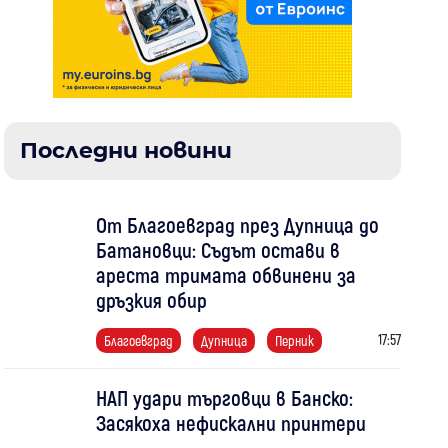
Последни новини
От Благоевград през Дупница до
Батановци: Съдът остави в
ареста тримата обвинени за
дръзкия обир
17:57
Благоевград
Дупница
Перник
НАП удари търговци в Банско:
Засякоха нефискални принтери