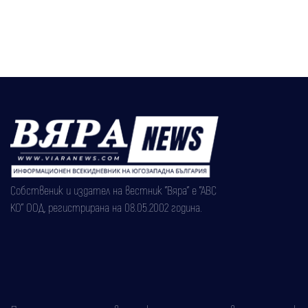
Собственик и издател на вестник "Вяра" е "АВС
КО" ООД, регистрирана на 08.05.2002 година.