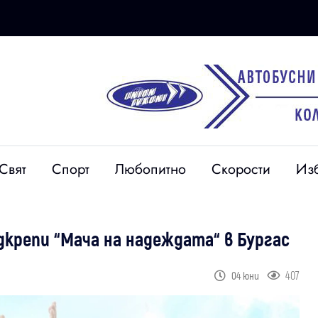
Свят
Спорт
Любопитно
Скорости
Из
крепи “Мача на надеждата“ в Бургас
407
04 юни