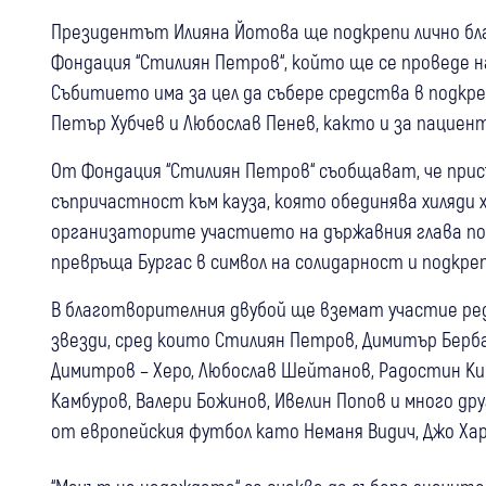
Президентът Илияна Йотова ще подкрепи лично бл
Фондация “Стилиян Петров“, който ще се проведе на 
Събитието има за цел да събере средства в подкр
Петър Хубчев и Любослав Пенев, както и за пациен
От Фондация “Стилиян Петров“ съобщават, че при
съпричастност към кауза, която обединява хиляди 
организаторите участието на държавния глава п
превръща Бургас в символ на солидарност и подкреп
В благотворителния двубой ще вземат участие ред
звезди, сред които Стилиян Петров, Димитър Берб
Димитров – Херо, Любослав Шейтанов, Радостин Ки
Камбуров, Валери Божинов, Ивелин Попов и много др
от европейския футбол като Неманя Видич, Джо Харт