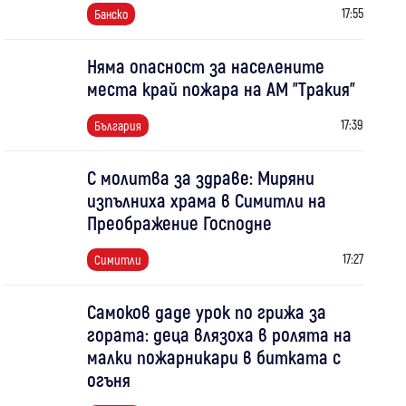
17:55
Банско
Няма опасност за населените
места край пожара на АМ "Тракия"
17:39
България
С молитва за здраве: Миряни
изпълниха храма в Симитли на
Преображение Господне
17:27
Симитли
Самоков даде урок по грижа за
гората: деца влязоха в ролята на
малки пожарникари в битката с
огъня