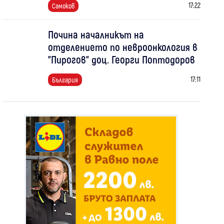
17:22
Самоков
Почина началникът на
отделението по невроонкология в
"Пирогов" доц. Георги Поптодоров
17:11
България