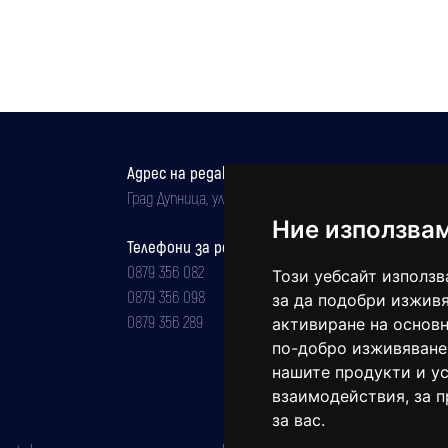
Адрес на редакцията
Град Дупница, ул.''Христо Ботев" 43
Ние използва
Телефони за реклама и абонаменти
0879 356 082
Този уебсайт използв
0879 356 098
за да подобри изживя
0879 356 289
активиране на основн
по-добро изживяване
нашите продукти и ус
взаимодействия
,
за 
за вас
.