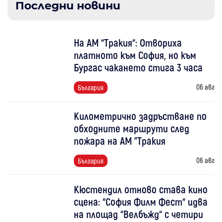
Последни новини
На АМ “Тракия“: Отвориха
платното към София, но към
Бургас чакането стига 3 часа
06 авг
България
Километрично задръстване по
обходните маршрути след
пожара на АМ "Тракия
06 авг
България
Кюстендил отново става кино
сцена: “София Филм Фест“ идва
на площад “Велбъжд“ с четири