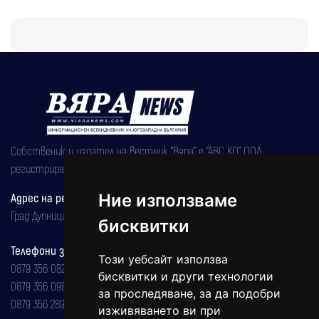
Собственик и издател на вестник "Вяра" е "АВС КО" ООД,
регистрирана на 08.05.2002 година.
Адрес на редакцията
Ние използваме
Град Дупница, ул.''Христо Ботев" 43
бисквитки
Телефони за реклама и абонаменти
Този уебсайт използва
0879 356 082
бисквитки и други технологии
0879 356 098
за проследяване, за да подобри
0879 356 289
изживяването ви при