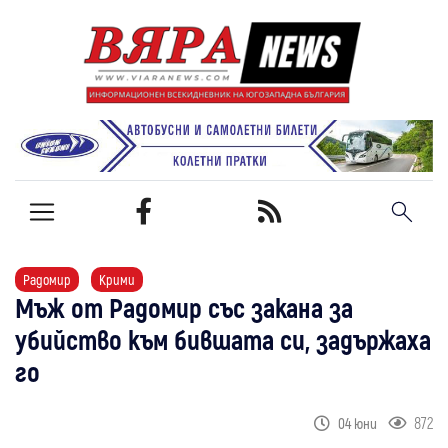
Радомир
Крими
Мъж от Радомир със закана за
убийство към бившата си, задържаха
го
872
04 юни