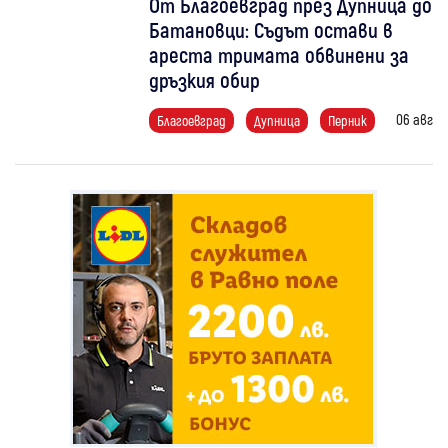
От Благоевград през Дупница до
Батановци: Съдът остави в
ареста тримата обвинени за
дръзкия обир
06 авг
Благоевград
Дупница
Перник