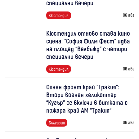
специални вечери
06 авг
Кюстендил
Кюстендил отново става кино
сцена: “София Филм Фест“ идва
на площад “Велбъжд“ с четири
специални вечери
06 авг
Кюстендил
Огнен фронт край “Тракия“:
Втори военен хеликоптер
“Кугър“ се включи в битката с
пожара край АМ “Тракия“
06 авг
България