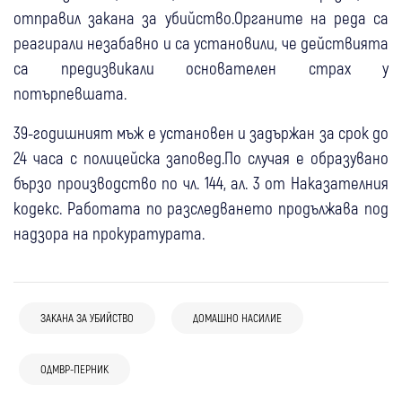
отправил закана за убийство.Органите на реда са
реагирали незабавно и са установили, че действията
са предизвикали основателен страх у
потърпевшата.
39-годишният мъж е установен и задържан за срок до
24 часа с полицейска заповед.По случая е образувано
бързо производство по чл. 144, ал. 3 от Наказателния
кодекс. Работата по разследването продължава под
надзора на прокуратурата.
ЗАКАНА ЗА УБИЙСТВО
ДОМАШНО НАСИЛИЕ
06 авг
Дупница
Крими
06 авг
Ботевград
Крими
06 авг
Перник
Крими
27-годишен мъж от Дупница прати
Задържаха мъж за побой над жената, с
ОДМВР-ПЕРНИК
Четири произшествия в Пернишко,
партньорката си в Спешното след
която живее в Новачене
пожарникарите призовават към