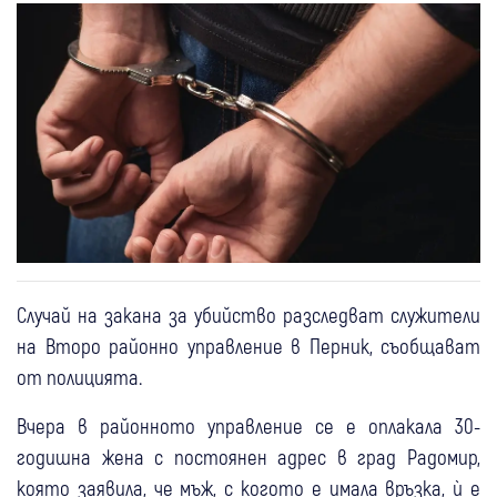
Случай на закана за убийство разследват служители
на Второ районно управление в Перник, съобщават
от полицията.
Вчера в районното управление се е оплакала 30-
годишна жена с постоянен адрес в град Радомир,
която заявила, че мъж, с когото е имала връзка, ѝ е