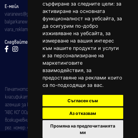
сърфиране за следните цели:
за
Е-мейл
активиране на основната
viaranews@gmail.com
функционалност на уебсайта
,
за
balgarkanews@gmail.com
да осигурим по-добро
viara_reklama@mail.bg
изживяване на уебсайта
,
за
измерване на вашия интерес
Следвайте ни:
към нашите продукти и услуги
и за персонализиране на
маркетинговите
взаимодействия
,
за
предоставяне на реклами които
са по-подходящи за вас
.
Печатното издание на вестника е регистрирано в националния
класификатор на печатните издания (Българска национална
Съгласен съм
агенция за ISSN) под номер: ISSN 1312-4722.
"АВС КО" ООД е притежател на марката: Вяра информационен
Аз отказвам
всекидневник на югозападна България, със свидетелство за марка
Промяна на предпочитанията
рег. номер: 47857/11.05.2004 година.
ми