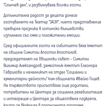
“Слънчев ден“, и развълнуваха всички гости.
Допълнителна радост за децата донесе
гостуването на Театър “ЗАЗУ“, чието представление
превърна празника в истинско вълшебство,
изпълнено със смях и положителни емоции.
Сред официалните гости на събитието бяха кметът
на община Симитли Апостол Апостолов,
председателят на Общински съвет – Симитли
Вилимир Александров, заместник-кметът Елеонора
Гаврилова и началникът на отдел “Социални и
хуманитарни дейности“ към общината Ивайло Гоцев.
На тържеството присъстваха още родители,
потребители на Центъра за социална рехабилитация
и интеграция и Центъра за обществена подкрепа,
които се включиха в празничната програма.