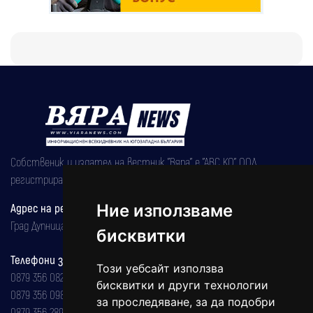
Собственик и издател на вестник "Вяра" е "АВС КО" ООД,
регистрирана на 08.05.2002 година.
Ние използваме
Адрес на редакцията
Град Дупница, ул.''Христо Ботев" 43
бисквитки
Телефони за реклама и абонаменти
Този уебсайт използва
0879 356 082
бисквитки и други технологии
0879 356 098
за проследяване, за да подобри
0879 356 289