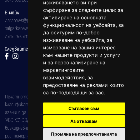
изживяването ви при
сърфиране за следните цели:
за
Е-мейл
активиране на основната
viaranews@gmail.com
функционалност на уебсайта
,
за
balgarkanews@gmail.com
да осигурим по-добро
viara_reklama@mail.bg
изживяване на уебсайта
,
за
измерване на вашия интерес
Следвайте ни:
към нашите продукти и услуги
и за персонализиране на
маркетинговите
взаимодействия
,
за
предоставяне на реклами които
са по-подходящи за вас
.
Печатното издание на вестника е регистрирано в националния
класификатор на печатните издания (Българска национална
Съгласен съм
агенция за ISSN) под номер: ISSN 1312-4722.
"АВС КО" ООД е притежател на марката: Вяра информационен
Аз отказвам
всекидневник на югозападна България, със свидетелство за марка
Промяна на предпочитанията
рег. номер: 47857/11.05.2004 година.