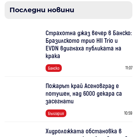
Последни новини
Страхотна джаз вечер в Банско:
Бразилското трио HII Trio и
EVDN вдигнаха публиката на
крака
11:07
Банско
Пожарът край Асеновград е
потушен, над 6000 декара са
засегнати
10:59
България
Хидроложката обстановка в