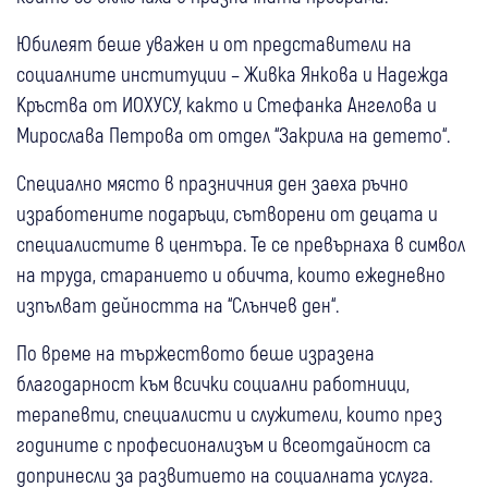
Юбилеят беше уважен и от представители на
социалните институции – Живка Янкова и Надежда
Кръства от ИОХУСУ, както и Стефанка Ангелова и
Мирослава Петрова от отдел “Закрила на детето“.
Специално място в празничния ден заеха ръчно
изработените подаръци, сътворени от децата и
специалистите в центъра. Те се превърнаха в символ
на труда, старанието и обичта, които ежедневно
изпълват дейността на “Слънчев ден“.
По време на тържеството беше изразена
благодарност към всички социални работници,
терапевти, специалисти и служители, които през
годините с професионализъм и всеотдайност са
допринесли за развитието на социалната услуга.