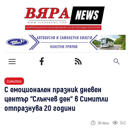
Симитли
С емоционален празник дневен
център “Слънчев ден“ в Симитли
отпразнува 20 години
540
04 юни