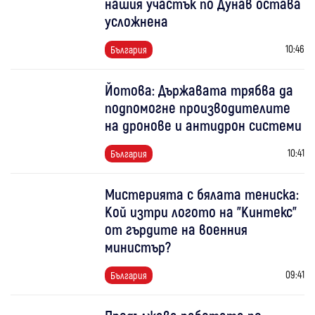
нашия участък по Дунав остава
усложнена
10:46
България
Йотова: Държавата трябва да
подпомогне производителите
на дронове и антидрон системи
10:41
България
Мистерията с бялата тениска:
Кой изтри логото на "Кинтекс"
от гърдите на военния
министър?
09:41
България