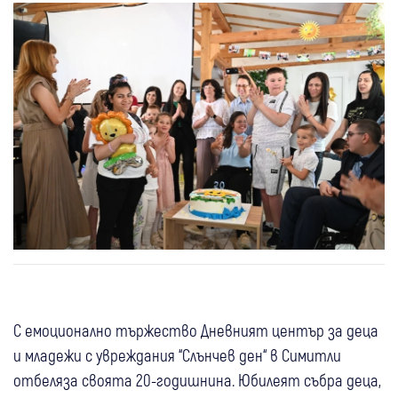
С емоционално тържество Дневният център за деца
и младежи с увреждания “Слънчев ден“ в Симитли
отбеляза своята 20-годишнина. Юбилеят събра деца,