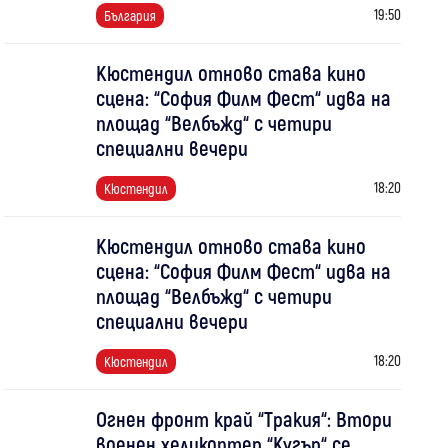
19:50
България
Кюстендил отново става кино
сцена: “София Филм Фест“ идва на
площад “Велбъжд“ с четири
специални вечери
18:20
Кюстендил
Кюстендил отново става кино
сцена: “София Филм Фест“ идва на
площад “Велбъжд“ с четири
специални вечери
18:20
Кюстендил
Огнен фронт край “Тракия“: Втори
военен хеликоптер “Кугър“ се