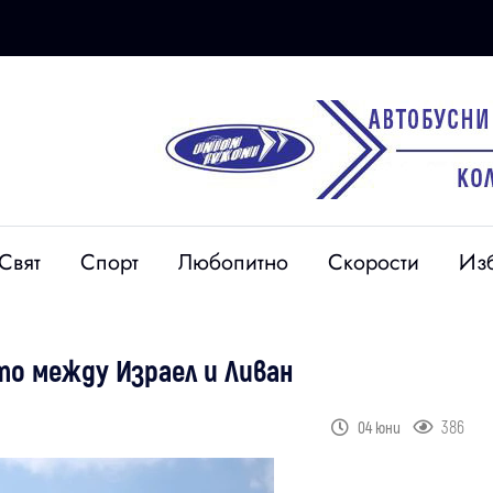
Свят
Спорт
Любопитно
Скорости
Из
о между Израел и Ливан
386
04 юни