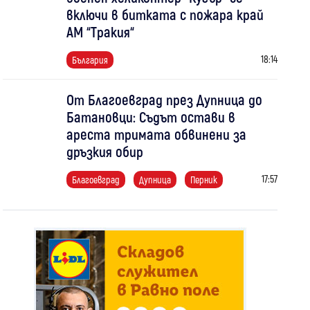
включи в битката с пожара край
АМ “Тракия“
18:14
България
От Благоевград през Дупница до
Батановци: Съдът остави в
ареста тримата обвинени за
дръзкия обир
17:57
Благоевград
Дупница
Перник