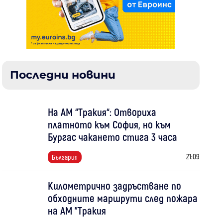
Последни новини
На АМ “Тракия“: Отвориха
платното към София, но към
Бургас чакането стига 3 часа
21:09
България
Километрично задръстване по
обходните маршрути след пожара
на АМ "Тракия