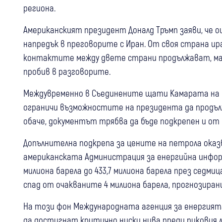
региона.
Американският президент Доналд Тръмп заяви, че 
напредък в преговорите с Иран. От своя страна ир
контактите между двете страни продължават, ма
пробив в разговорите.
Междувременно в Съединените щати Камарата на 
ограничи възможностите на президента да продълж
обаче, документът трябва да бъде подкрепен и от
Допълнителна подкрепа за цените на петрола оказ
американската Администрация за енергийна информ
милиона барела до 433,7 милиона барела през седмиц
спад от очакваните 4 милиона барела, прогнозира
На този фон Международната агенция за енергият
да достигнат критично ниски нива преди пиковия 