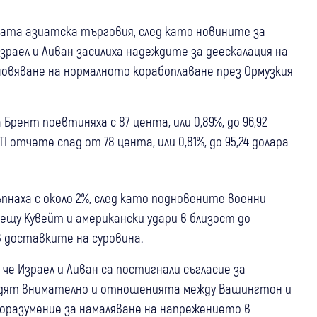
ната азиатска търговия, след като новините за
раел и Ливан засилиха надеждите за деескалация на
овяване на нормалното корабоплаване през Ормузкия
Брент поевтиняха с 87 цента, или 0,89%, до 96,92
 отчете спад от 78 цента, или 0,81%, до 95,24 долара
пнаха с около 2%, след като подновените военни
ещу Кувейт и американски удари в близост до
в доставките на суровина.
е Израел и Ливан са постигнали съгласие за
едят внимателно и отношенията между Вашингтон и
споразумение за намаляване на напрежението в