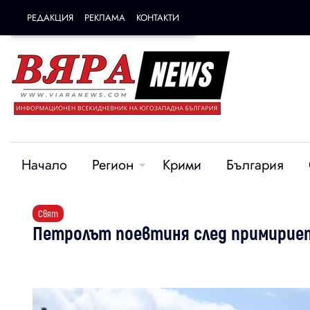
РЕДАКЦИЯ
РЕКЛАМА
КОНТАКТИ
Начало
Регион
Крими
България
Свят
Петролът поевтиня след примириет