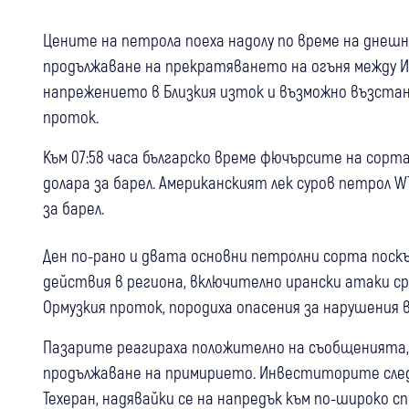
Цените на петрола поеха надолу по време на днеш
продължаване на прекратяването на огъня между Из
напрежението в Близкия изток и възможно възстан
проток.
Към 07:58 часа българско време фючърсите на сорта 
долара за барел. Американският лек суров петрол WTI
за барел.
Ден по-рано и двата основни петролни сорта поскъ
действия в региона, включително ирански атаки ср
Ормузкия проток, породиха опасения за нарушения 
Пазарите реагираха положително на съобщенията, ч
продължаване на примирието. Инвеститорите сл
Техеран, надявайки се на напредък към по-широко 