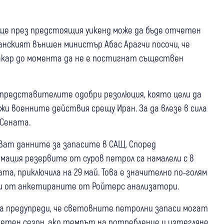
още през предстоящия уикенд може да бъде отчетен
анският външен министър Абас Арагчи посочи, че
кар до момента да не е постигнат съществен
представителите одобри резолюция, която цели да
и военните действия срещу Иран. За да влезе в сила
 Сената.
ват данните за запасите в САЩ. Според
ация резервите от суров петрол са намалели с 8
ата, приключила на 29 май. Това е значително по-голям
ни от анкетираните от Ройтерс анализатори.
а предупреди, че световните петролни запаси могат
летен сезон, ако темпът на потребление и изтегляне