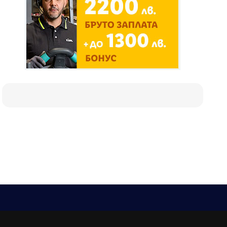
Е-мейл
Следвайте ни: