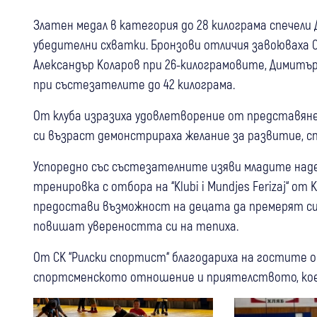
Златен медал в категория до 28 килограма спечели 
убедителни схватки. Бронзови отличия завоюваха С
Александър Коларов при 26-килограмовите, Димитър
при състезателите до 42 килограма.
От клуба изразиха удовлетворение от представян
си възраст демонстрираха желание за развитие, сп
Успоредно със състезателните изяви младите наде
тренировка с отбора на “Klubi i Mundjes Ferizaj“ 
предостави възможност на децата да премерят сил
повишат увереността си на тепиха.
От СК “Рилски спортист“ благодариха на гостите 
спортсменското отношение и приятелството, ко