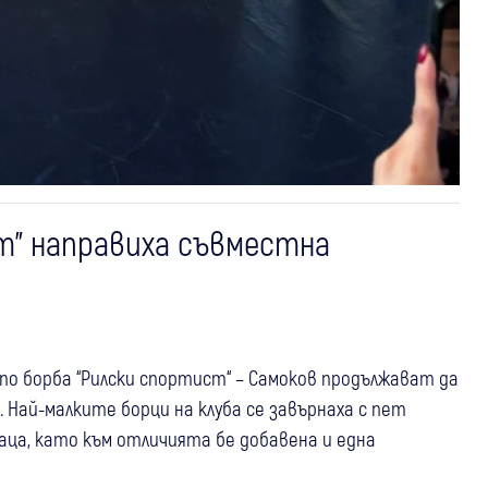
т” направиха съвместна
о борба “Рилски спортист“ – Самоков продължават да
Най-малките борци на клуба се завърнаха с пет
раца, като към отличията бе добавена и една