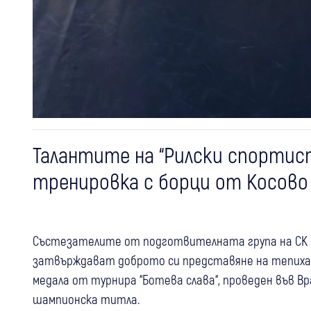
Талантите на “Рилски спортис
тренировка с борци от Косово
Състезателите от подготвителната група на СК п
затвърждават доброто си представяне на тепиха. 
медала от турнира “Ботева слава“, проведен във В
шампионска титла.