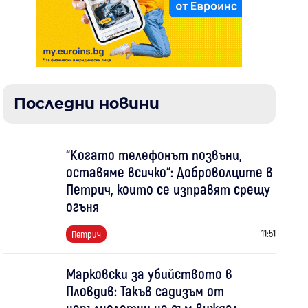
Последни новини
“Когато телефонът позвъни,
оставяме всичко“: Доброволците в
Петрич, които се изправят срещу
огъня
11:51
Петрич
Марковски за убийството в
Пловдив: Такъв садизъм от
непълнолетни не съм виждал