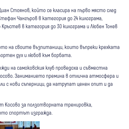
Диан Стоянов, който се класира на първо място след
тефан Чангъров в категория до 24 килограма,
 Кръстев в категория до 30 килограма и Любен Тонев
ето на своите възпитаници, които въпреки крехката
ортен дух и любов към борбата.
жди на самоковския клуб проведоха и съвместна
от Косово. Заниманието премина в отлична атмосфера и
и с нови съперници, да натрупат ценен опит и да
от Косово за ползотворната тренировка,
ето спортът изгражда.