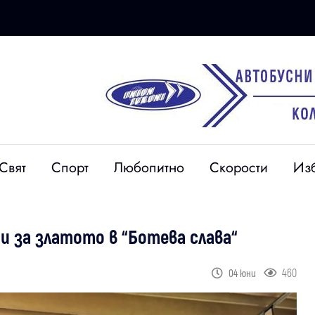
Свят
Спорт
Любопитно
Скорости
Из
и за златото в “Ботева слава“
460
04 юни