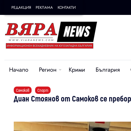
РЕДАКЦИЯ
РЕКЛАМА
КОНТАКТИ
Начало
Регион
Крими
България
Самоков
Спорт
Диан Стоянов от Самоков се пребор