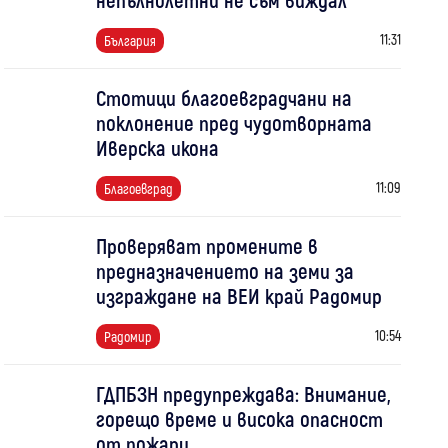
11:31
България
Стотици благоевградчани на
поклонение пред чудотворната
Иверска икона
11:09
Благоевград
Проверяват промените в
предназначението на земи за
изграждане на ВЕИ край Радомир
10:54
Радомир
ГДПБЗН предупреждава: Внимание,
горещо време и висока опасност
от пожари