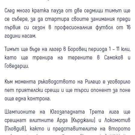
След много кратка пауза от две седмици тимът ще
се събере, за да стартира своите занимания преди
първия си сезон в професионалния футбол от 16
години насам.
Тимът ще бъде на лагер в Боровец периода 1 – 11 юли,
като ще тренира на терените в Самоков и
Говедарци.
Към момента ръководството на Рилецо е уговорило
пет приятелски срещи и ще търси опонент за поне
още една контрола.
Шампионите на Югозападната Трета лига ще
срещнат елитните Арда (Кърджали) и Локомотив
(Пловдив), както и представителите на второто