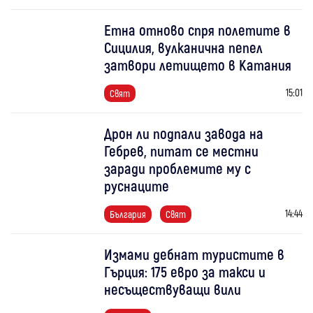
Етна отново спря полетите в
Сицилия, вулканична пепел
затвори летището в Катания
15:01
Свят
Дрон ли подпали завода на
Гебрев, питат се местни
заради проблемите му с
руснаците
14:44
България
Свят
Измами дебнат туристите в
Гърция: 175 евро за такси и
несъществуващи вили