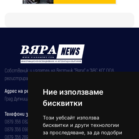
Собственик и издател на вестник "Вяра" е "АВС КО" ООД,
регистрирана на 08.05.2002 година.
Ние използваме
Адрес на редакцията
Град Дупница, ул.''Христо Ботев" 43
бисквитки
Телефони за реклама и абонаменти
Този уебсайт използва
0879 356 082
бисквитки и други технологии
0879 356 098
за проследяване, за да подобри
0879 356 289