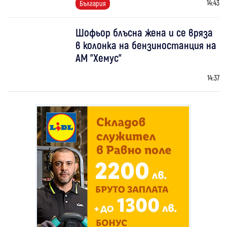
14:43
България
Шофьор блъсна жена и се вряза
в колонка на бензиностанция на
АМ "Хемус"
14:37