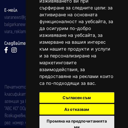
изживяването ви при
сърфиране за следните цели:
за
Е-мейл
активиране на основната
viaranews@gmail.com
функционалност на уебсайта
,
за
balgarkanews@gmail.com
да осигурим по-добро
viara_reklama@mail.bg
изживяване на уебсайта
,
за
измерване на вашия интерес
Следвайте ни:
към нашите продукти и услуги
и за персонализиране на
маркетинговите
взаимодействия
,
за
предоставяне на реклами които
са по-подходящи за вас
.
Печатното издание на вестника е регистрирано в националния
класификатор на печатните издания (Българска национална
Съгласен съм
агенция за ISSN) под номер: ISSN 1312-4722.
"АВС КО" ООД е притежател на марката: Вяра информационен
Аз отказвам
всекидневник на югозападна България, със свидетелство за марка
Промяна на предпочитанията
рег. номер: 47857/11.05.2004 година.
ми