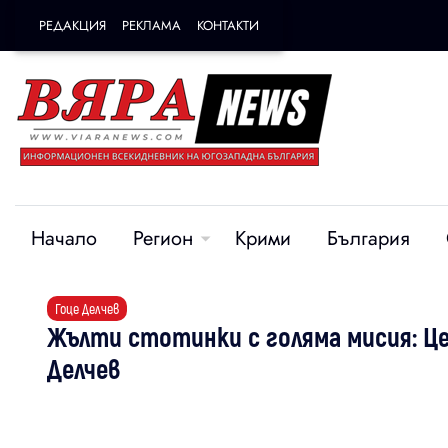
РЕДАКЦИЯ
РЕКЛАМА
КОНТАКТИ
Начало
Регион
Крими
България
Гоце Делчев
Жълти стотинки с голяма мисия: Це
Делчев