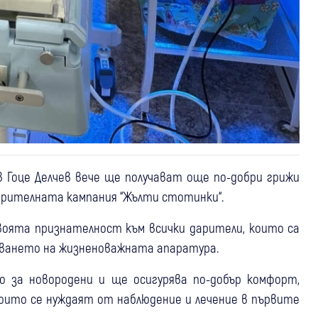
в Гоце Делчев вече ще получават още по-добри грижи
ворителната кампания “Жълти стотинки“.
воята признателност към всички дарители, които са
пуването на жизненоважната апаратура.
о за новородени и ще осигурява по-добър комфорт,
които се нуждаят от наблюдение и лечение в първите