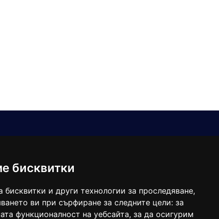
Е-мейл
Следвайте ни:
viaranews@gmail.com
balgarkanews@gmail.com
ме бисквитки
viara_reklama@mail.bg
а бисквитки и други технологии за проследяване,
ването ви при сърфиране за следните цели:
за
ата функционалност на уебсайта
,
за да осигурим