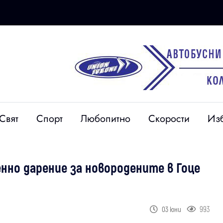
Свят
Спорт
Любопитно
Скорости
Из
нно дарение за новородените в Гоце
993
03 юни