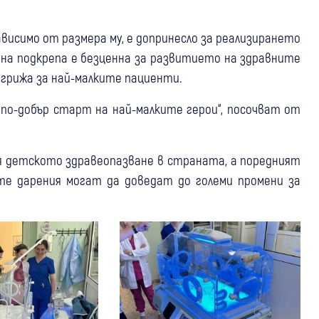
висимо от размера му, е допринесло за реализирането
бна подкрепа е безценна за развитието на здравните
а грижа за най-малките пациенти.
 по-добър старт на най-малките герои“, посочват от
я детското здравеопазване в страната, а поредният
ите дарения могат да доведат до големи промени за