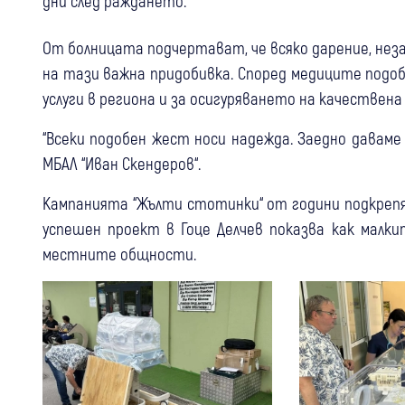
дни след раждането.
От болницата подчертават, че всяко дарение, неза
на тази важна придобивка. Според медиците подо
услуги в региона и за осигуряването на качествен
“Всеки подобен жест носи надежда. Заедно даваме
МБАЛ “Иван Скендеров“.
Кампанията “Жълти стотинки“ от години подкреп
успешен проект в Гоце Делчев показва как малк
местните общности.
04 авг
Благоевград
Гоце Делчев
Петрич
Чудотворната Хавайска икона на