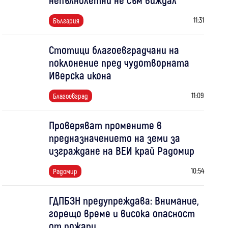
11:31
България
Стотици благоевградчани на
поклонение пред чудотворната
Иверска икона
11:09
Благоевград
Проверяват промените в
предназначението на земи за
изграждане на ВЕИ край Радомир
10:54
Радомир
ГДПБЗН предупреждава: Внимание,
горещо време и висока опасност
от пожари