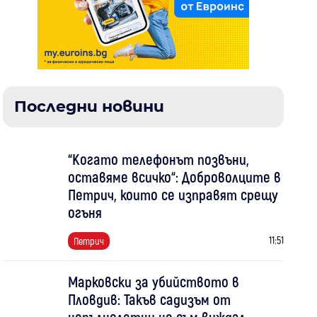
Последни новини
“Когато телефонът позвъни,
оставяме всичко“: Доброволците в
Петрич, които се изправят срещу
огъня
11:51
Петрич
Марковски за убийството в
Пловдив: Такъв садизъм от
непълнолетни не съм виждал