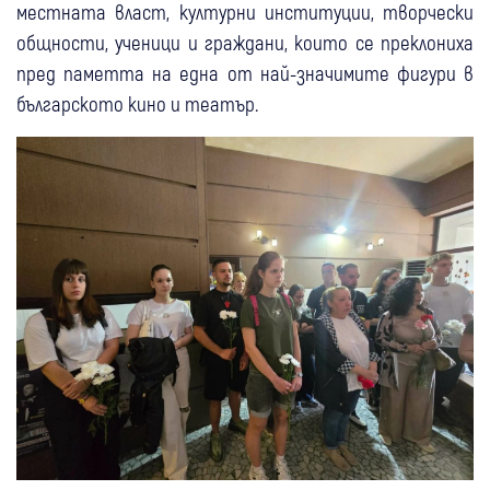
местната власт, културни институции, творчески
общности, ученици и граждани, които се преклониха
пред паметта на една от най-значимите фигури в
българското кино и театър.