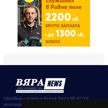
Собственик и издател на вестник "Вяра" е "АВС КО" ООД,
регистрирана на 08.05.2002 година.