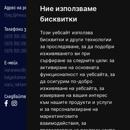
Ние използваме
Адрес на редакцията
Град Дупница, ул.''Христо Ботев" 43
бисквитки
Телефони за реклама и абонаменти
Този уебсайт използва
0879 356 082
бисквитки и други технологии
0879 356 098
за проследяване, за да подобри
0879 356 289
изживяването ви при
сърфиране за следните цели:
за
Е-мейл
активиране на основната
viaranews@gmail.com
функционалност на уебсайта
,
за
balgarkanews@gmail.com
да осигурим по-добро
viara_reklama@mail.bg
изживяване на уебсайта
,
за
измерване на вашия интерес
Следвайте ни:
към нашите продукти и услуги
и за персонализиране на
маркетинговите
взаимодействия
,
за