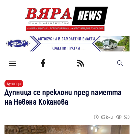
Дупница
Дупница се преклони пред паметта
на Невена Коканова
520
03 юни