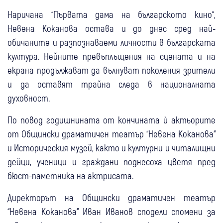
Наричана “Първата дама на българското кино“,
Невена Коканова остава и до днес сред най-
обичаните и разпознаваеми личности в българската
култура. Нейните превъплъщения на сцената и на
екрана продължават да вълнуват поколения зрители
и да оставят трайна следа в националната
духовност.
По повод годишнината от кончината ѝ актьорите
от Общински драматичен театър “Невена Коканова“
и Историческия музей, както и културни и читалищни
дейци, ученици и граждани поднесоха цветя пред
бюст-паметника на актрисата.
Директорът на Общински драматичен театър
“Невена Коканова“ Иван Иванов сподели спомени за