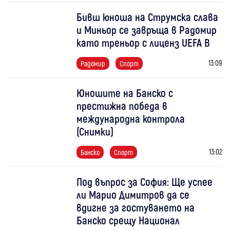
Бивш юноша на Струмска слава
и Миньор се завръща в Радомир
като треньор с лиценз UEFA B
13:09
Радомир
Спорт
Юношите на Банско с
престижна победа в
международна контрола
(Снимки)
13:02
Банско
Спорт
Под въпрос за София: Ще успее
ли Марио Димитров да се
вдигне за гостуването на
Банско срещу Национал