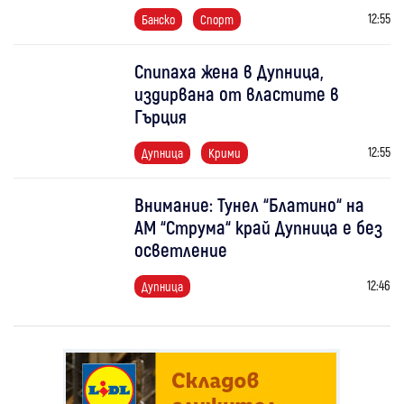
12:55
Банско
Спорт
Спипаха жена в Дупница,
издирвана от властите в
Гърция
12:55
Дупница
Крими
Внимание: Тунел “Блатино“ на
АМ “Струма“ край Дупница е без
осветление
12:46
Дупница