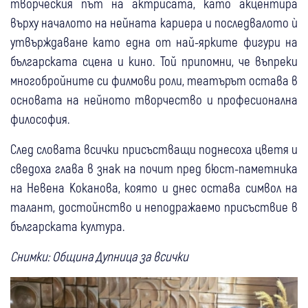
творческия път на актрисата, като акцентира
върху началото на нейната кариера и последвалото ѝ
утвърждаване като една от най-ярките фигури на
българската сцена и кино. Той припомни, че въпреки
многобройните си филмови роли, театърът остава в
основата на нейното творчество и професионална
философия.
След словата всички присъстващи поднесоха цветя и
сведоха глава в знак на почит пред бюст-паметника
на Невена Коканова, която и днес остава символ на
талант, достойнство и неподражаемо присъствие в
българската култура.
Снимки: Община Дупница за всички