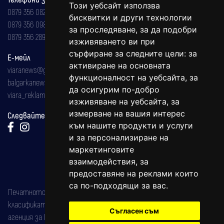
Този уебсайт използва
0879 356 082
бисквитки и други технологии
0879 356 098
за проследяване, за да подобри
0879 356 289
изживяването ви при
сърфиране за следните цели:
за
Е-мейл
активиране на основната
viaranews@gmail.com
функционалност на уебсайта
,
за
balgarkanews@gmail.com
да осигурим по-добро
viara_reklama@mail.bg
изживяване на уебсайта
,
за
измерване на вашия интерес
Следвайте ни:
към нашите продукти и услуги
и за персонализиране на
маркетинговите
взаимодействия
,
за
предоставяне на реклами които
са по-подходящи за вас
.
Печатното издание на вестника е регистрирано в националния
класификатор на печатните издания (Българска национална
Съгласен съм
агенция за ISSN) под номер: ISSN 1312-4722.