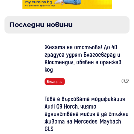
Последни новини
Жегата не отстъпва! До 40
градуса удрят Благоевград и
Кюстендил, обявен е оранжев
код
07:34
България
Това е върховата модификация
Audi Q9 Horch, чиято
еднинствена мисия е да стъжни
живота на Mercedes-Maybach
GLS