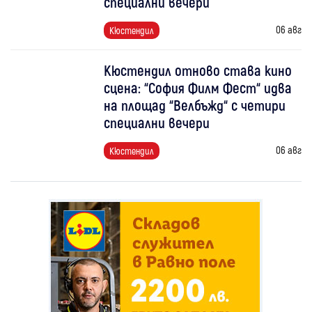
специални вечери
06 авг
Кюстендил
Кюстендил отново става кино
сцена: “София Филм Фест“ идва
на площад “Велбъжд“ с четири
специални вечери
06 авг
Кюстендил