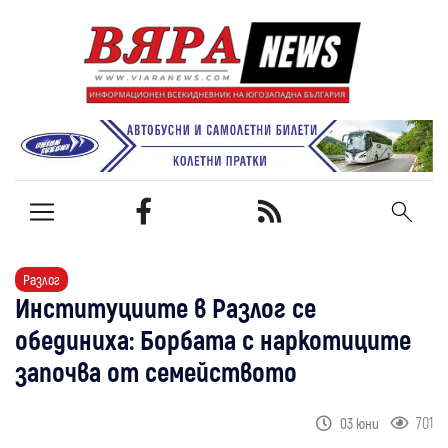
Разлог
Институциите в Разлог се
обединиха: Борбата с наркотиците
започва от семейството
701
03 юни