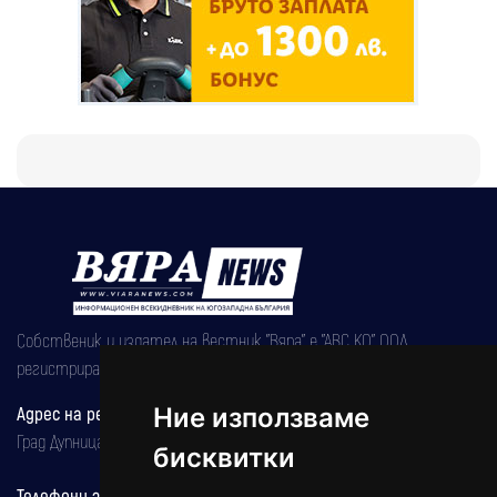
Собственик и издател на вестник "Вяра" е "АВС КО" ООД,
регистрирана на 08.05.2002 година.
Адрес на редакцията
Ние използваме
Град Дупница, ул.''Христо Ботев" 43
бисквитки
Телефони за реклама и абонаменти