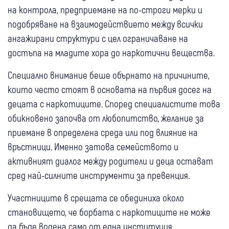
на контрола, предприемане на по-строги мерки и
подобряване на взаимодействието между всички
ангажирани структури с цел ограничаване на
достъпа на младите хора до наркотични вещества.
Специално внимание беше обърнато на причините,
които често стоят в основата на първия досег на
децата с наркотиците. Според специалистите това
обикновено започва от любопитство, желание за
приемане в определена среда или под влияние на
връстници. Именно затова семейството и
активният диалог между родители и деца остават
сред най-силните инструменти за превенция.
Участниците в срещата се обединиха около
становището, че борбата с наркотиците не може
да бъде водена само от една институция.