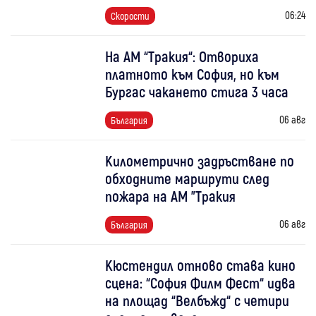
06:24
Скорости
На АМ “Тракия“: Отвориха
платното към София, но към
Бургас чакането стига 3 часа
06 авг
България
Километрично задръстване по
обходните маршрути след
пожара на АМ "Тракия
06 авг
България
Кюстендил отново става кино
сцена: “София Филм Фест“ идва
на площад “Велбъжд“ с четири