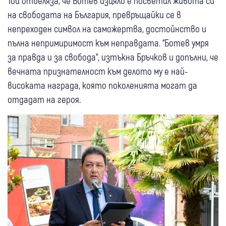
Той отбеляза, че Ботев изцяло е посветил живота си
на свободата на България, превръщайки се в
непреходен символ на саможертва, достойнство и
пълна непримиримост към неправдата. “Ботев умря
за правда и за свобода“, изтъкна Бръчков и допълни, че
вечната признателност към делото му е най-
високата награда, която поколенията могат да
отдадат на героя.