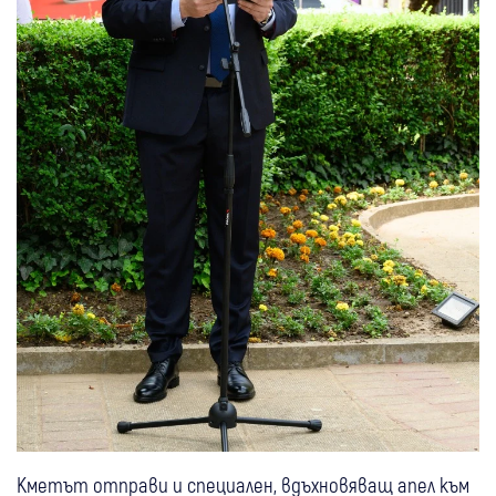
Кметът отправи и специален, вдъхновяващ апел към