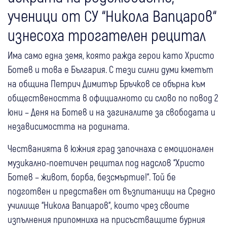
ученици от СУ “Никола Вапцаров“
изнесоха трогателен рецитал
Има само една земя, която ражда герои като Христо
Ботев и това е България. С тези силни думи кметът
на община Петрич Димитър Бръчков се обърна към
обществеността в официалното си слово по повод 2
юни – Деня на Ботев и на загиналите за свободата и
независимостта на родината.
Честванията в южния град започнаха с емоционален
музикално-поетичен рецитал под надслов “Христо
Ботев – живот, борба, безсмъртие!“. Той бе
подготвен и представен от възпитаници на Средно
училище “Никола Вапцаров“, които чрез своите
изпълнения припомниха на присъстващите бурния