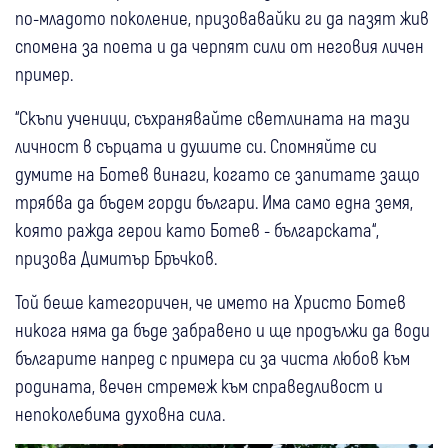
по-младото поколение, призовавайки ги да пазят жив
спомена за поета и да черпят сили от неговия личен
пример.
“Скъпи ученици, съхранявайте светлината на тази
личност в сърцата и душите си. Спомняйте си
думите на Ботев винаги, когато се запитате защо
трябва да бъдем горди българи. Има само една земя,
която ражда герои като Ботев - българската“,
призова Димитър Бръчков.
Той беше категоричен, че името на Христо Ботев
никога няма да бъде забравено и ще продължи да води
българите напред с примера си за чиста любов към
родината, вечен стремеж към справедливост и
непоколебима духовна сила.