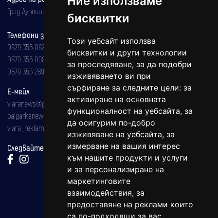
Ние използваме
Град Дупница, ул.''Христо Ботев" 43
бисквитки
Телефони за реклама и абонаменти
Този уебсайт използва
0879 356 082
бисквитки и други технологии
0879 356 098
за проследяване, за да подобри
0879 356 289
изживяването ви при
сърфиране за следните цели:
за
Е-мейл
активиране на основната
viaranews@gmail.com
функционалност на уебсайта
,
за
balgarkanews@gmail.com
да осигурим по-добро
viara_reklama@mail.bg
изживяване на уебсайта
,
за
измерване на вашия интерес
Следвайте ни:
към нашите продукти и услуги
и за персонализиране на
маркетинговите
взаимодействия
,
за
предоставяне на реклами които
са по-подходящи за вас
.