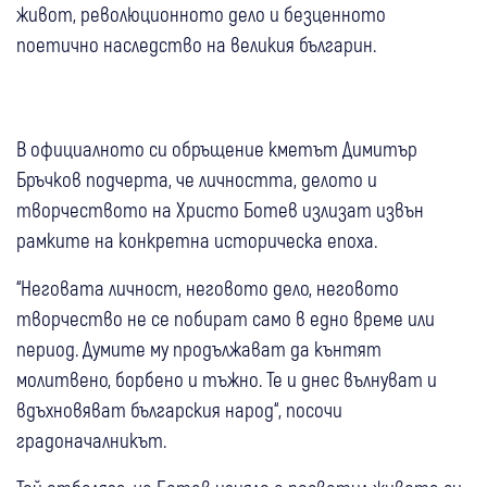
живот, революционното дело и безценното
поетично наследство на великия българин.
В официалното си обръщение кметът Димитър
Бръчков подчерта, че личността, делото и
творчеството на Христо Ботев излизат извън
рамките на конкретна историческа епоха.
“Неговата личност, неговото дело, неговото
творчество не се побират само в едно време или
период. Думите му продължават да кънтят
молитвено, борбено и тъжно. Те и днес вълнуват и
вдъхновяват българския народ“, посочи
градоначалникът.