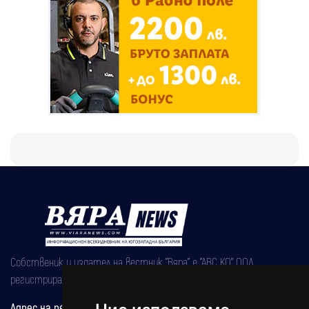
Собственик и издател на вестник "Вяра" е "АВС КО" ООД,
регистрирана на 08.05.2002 година.
Адрес на редакцията