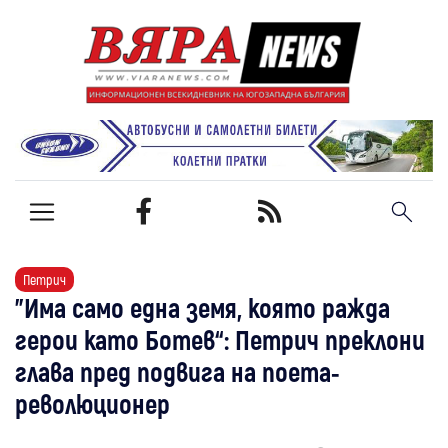
Петрич
"Има само една земя, която ражда
герои като Ботев“: Петрич преклони
глава пред подвига на поета-
революционер