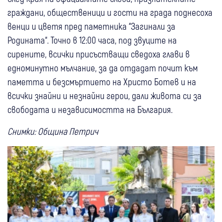
граждани, общественици и гости на града поднесоха
венци и цветя пред паметника “Загинали за
Родината“. Точно в 12:00 часа, под звуците на
сирените, всички присъстващи сведоха глави в
едноминутно мълчание, за да отдадат почит към
паметта и безсмъртието на Христо Ботев и на
всички знайни и незнайни герои, дали живота си за
свободата и независимостта на България.
Снимки: Община Петрич