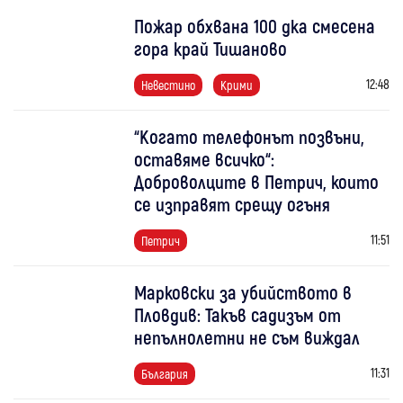
Пожар обхвана 100 дка смесена
гора край Тишаново
12:48
Невестино
Крими
“Когато телефонът позвъни,
оставяме всичко“:
Доброволците в Петрич, които
се изправят срещу огъня
11:51
Петрич
Марковски за убийството в
Пловдив: Такъв садизъм от
непълнолетни не съм виждал
11:31
България