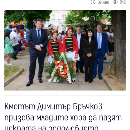
842
02 юни
Кметът Димитър Бръчков
призова младите хора да пазят
искрата на родолюбието,