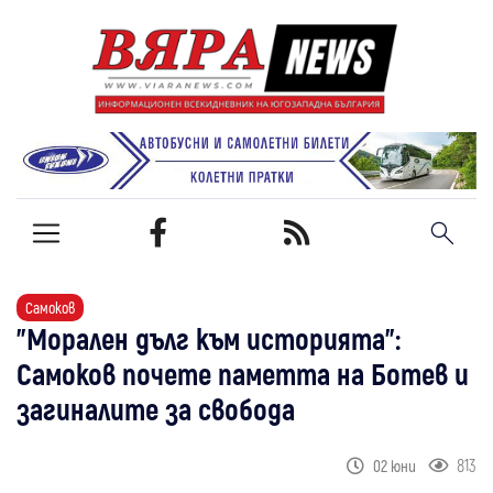
Самоков
"Морален дълг към историята":
Самоков почете паметта на Ботев и
загиналите за свобода
813
02 юни