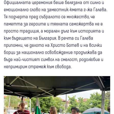
Официалната церемония беше белязана от силно и
емоционално слово на заместник-кмета г-жа Галева.
Тя подчерта пред събралото се множество, че
паметта за героите и тяхната саможертва не е
просто традиция, а морален дълг към историята и
към бъдещето на България. В речта си Галева
припомни, че делото на Христо Ботев и на всички
борци за национално освобождение продължава да
бъде най-чистият символ на смелост, родолюбие и
непримирим стремеж към свобода.