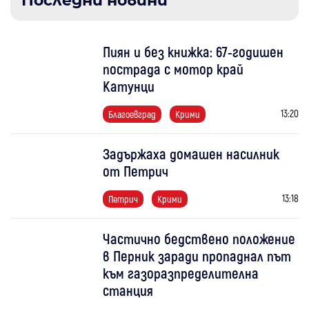
Последни новини
Пиян и без книжка: 67-годишен
пострада с мотор край
Катунци
13:20
Благоевград
Крими
Задържаха домашен насилник
от Петрич
13:18
Петрич
Крими
Частично бедствено положение
в Перник заради пропаднал път
към газоразпределителна
станция