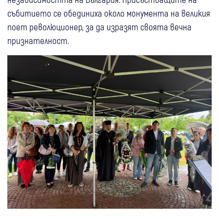
събитието се обединиха около монумента на великия
поет революционер, за да изразят своята вечна
признателност.