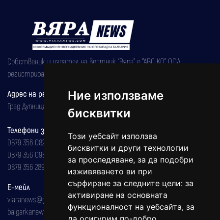
Собственик и издател на вестник "Вяра" е "АВС КО" ООД,
регистрирана на 08.05.2002 година.
Ние използваме
Адрес на редакцията
Град Дупница, ул.''Христо Ботев" 43
бисквитки
Телефони за реклама и абонаменти
Този уебсайт използва
0879 356 082
бисквитки и други технологии
0879 356 098
за проследяване, за да подобри
0879 356 289
изживяването ви при
сърфиране за следните цели:
за
Е-мейл
активиране на основната
viaranews@gmail.com
функционалност на уебсайта
,
за
balgarkanews@gmail.com
да осигурим по-добро