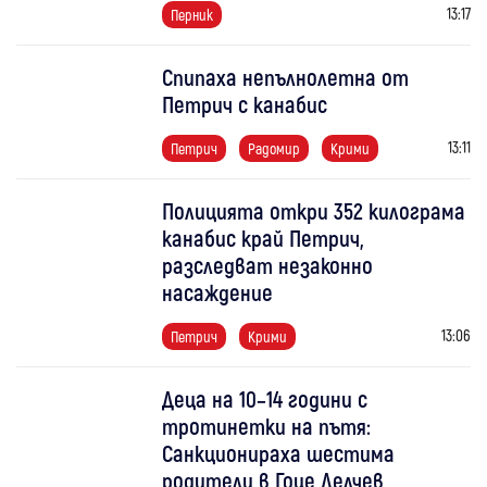
13:17
Перник
Спипаха непълнолетна от
Петрич с канабис
13:11
Петрич
Радомир
Крими
Полицията откри 352 килограма
канабис край Петрич,
разследват незаконно
насаждение
13:06
Петрич
Крими
Деца на 10–14 години с
тротинетки на пътя:
Санкционираха шестима
родители в Гоце Делчев