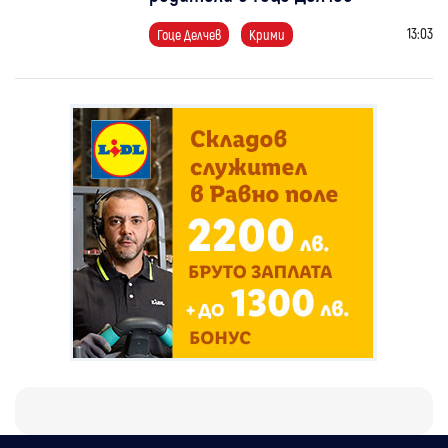
13:03
Гоце Делчев
Крими