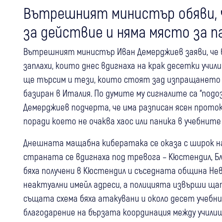
Вътрешният министър обяви, 
за действие и няма място за п
Вътрешният министър Иван Демерджиев заяви, че 
заплахи, които днес вдигнаха на крак десетки учил
ще търсим и тези, които стоят зад изпращането им
базиран в Италия. По думите му сигналите са “подо
Демерджиев подчерта, че има разписан ясен прото
поради което не очаква хаос или паника в учебните
Днешната мащабна кибератака се оказа с широк н
страната се вдигнаха под тревога – Кюстендил, Бла
бяха получени в Кюстендил и съседната община Не
неактуални имейл адреси, а полицията извърши ща
същата схема бяха атакувани и около десет учебни
благодарение на бързата координация между учили