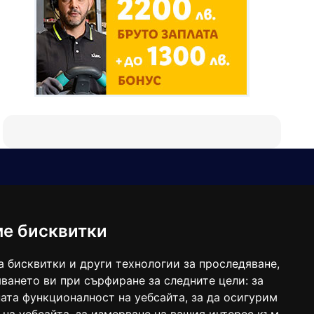
Е-мейл
Следвайте ни:
viaranews@gmail.com
balgarkanews@gmail.com
ме бисквитки
viara_reklama@mail.bg
а бисквитки и други технологии за проследяване,
ването ви при сърфиране за следните цели:
за
ата функционалност на уебсайта
,
за да осигурим