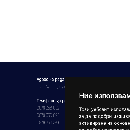
Адрес на редакцията
Град Дупница, ул.''Христо Ботев" 43
Ние използва
Телефони за реклама и абонаменти
0879 356 082
Този уебсайт използв
0879 356 098
за да подобри изживя
0879 356 289
активиране на основн