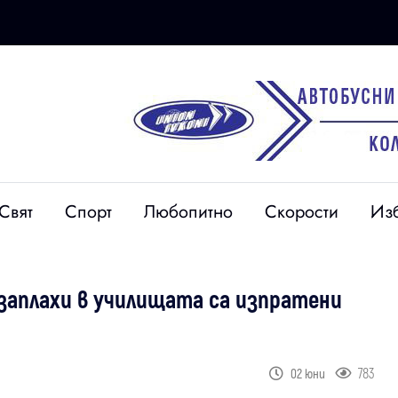
Свят
Спорт
Любопитно
Скорости
Из
аплахи в училищата са изпратени
783
02 юни