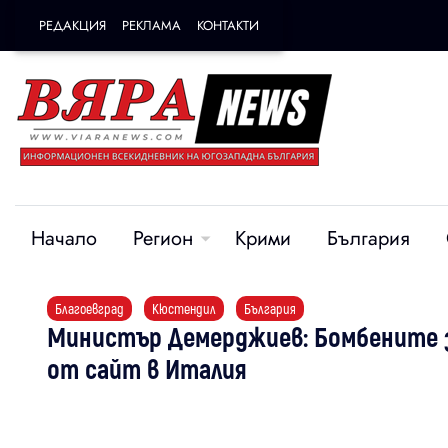
РЕДАКЦИЯ
РЕКЛАМА
КОНТАКТИ
Начало
Регион
Крими
България
Благоевград
Кюстендил
България
Министър Демерджиев: Бомбените з
от сайт в Италия