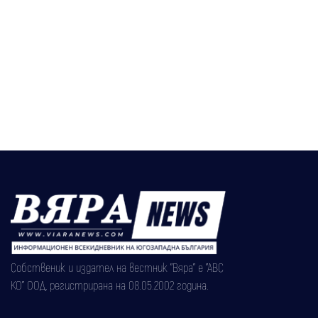
Собственик и издател на вестник "Вяра" е "АВС
КО" ООД, регистрирана на 08.05.2002 година.