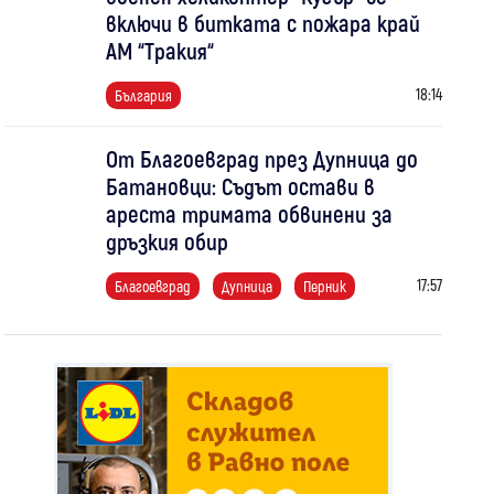
включи в битката с пожара край
АМ “Тракия“
18:14
България
От Благоевград през Дупница до
Батановци: Съдът остави в
ареста тримата обвинени за
дръзкия обир
17:57
Благоевград
Дупница
Перник