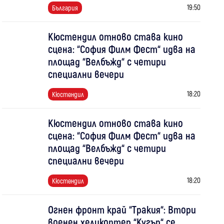
19:50
България
Кюстендил отново става кино
сцена: “София Филм Фест“ идва на
площад “Велбъжд“ с четири
специални вечери
18:20
Кюстендил
Кюстендил отново става кино
сцена: “София Филм Фест“ идва на
площад “Велбъжд“ с четири
специални вечери
18:20
Кюстендил
Огнен фронт край “Тракия“: Втори
военен хеликоптер “Кугър“ се