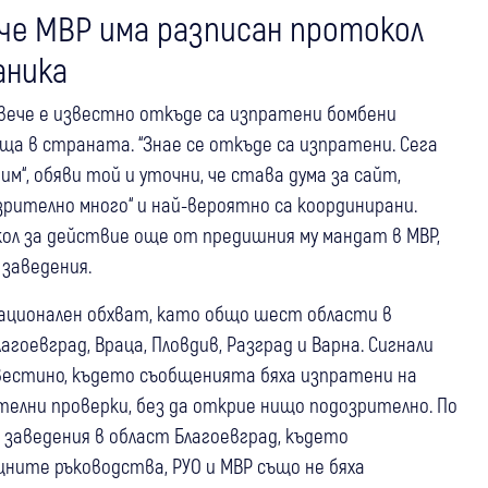
че МВР има разписан протокол
аника
вече е известно откъде са изпратени бомбени
ища в страната. “Знае се откъде са изпратени. Сега
“, обяви той и уточни, че става дума за сайт,
зрително много“ и най-вероятно са координирани.
кол за действие още от предишния му мандат в МВР,
 заведения.
ационален обхват, като общо шест области в
гоевград, Враца, Пловдив, Разград и Варна. Сигнали
вестино, където съобщенията бяха изпратени на
телни проверки, без да открие нищо подозрително. По
 заведения в област Благоевград, където
щните ръководства, РУО и МВР също не бяха