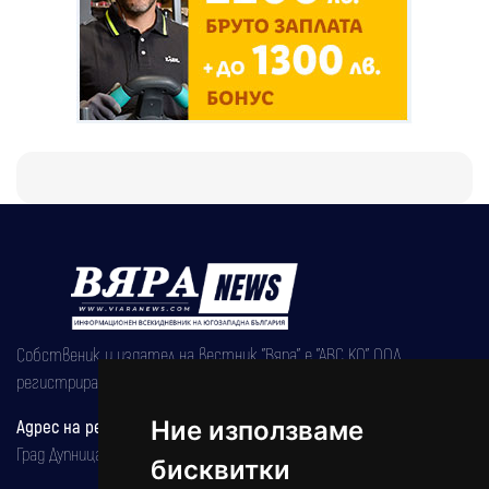
Собственик и издател на вестник "Вяра" е "АВС КО" ООД,
регистрирана на 08.05.2002 година.
Ние използваме
Адрес на редакцията
Град Дупница, ул.''Христо Ботев" 43
бисквитки