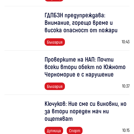
ГДПБЗН предупреждава:
Внимание, горещо време и
висока опасност от пожари
10:43
България
Проверките на НАП: Почти
всеки втори обект по Южното
Черноморие е с нарушение
10:37
България
Кючуков: Ние сме си виновни, но
за втори пореден мач ни
ощетяват
10:15
Дупница
Спорт