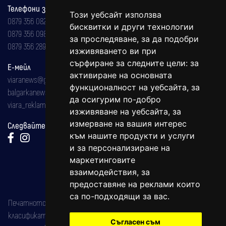
Телефони за реклама и абонаменти
Този уебсайт използва
0879 356 082
бисквитки и други технологии
0879 356 098
за проследяване, за да подобри
0879 356 289
изживяването ви при
сърфиране за следните цели:
за
Е-мейл
активиране на основната
viaranews@gmail.com
функционалност на уебсайта
,
за
balgarkanews@gmail.com
да осигурим по-добро
viara_reklama@mail.bg
изживяване на уебсайта
,
за
измерване на вашия интерес
Следвайте ни:
към нашите продукти и услуги
и за персонализиране на
маркетинговите
взаимодействия
,
за
предоставяне на реклами които
са по-подходящи за вас
.
Печатното издание на вестника е регистрирано в националния
класификатор на печатните издания (Българска национална
Съгласен съм