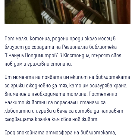
Пет малки котенца, родени преди около месец в
близост до сградата на Регионална библиотека
“Емануил Попдимитров“ в Кюстендил, търсят своя
нов дом и грижовни стопани.
От момента на появата им екипът на библиотеката
се грижи ежедневно за тях, като им осигурява храна,
внимание и необходимата топлина. Постепенно
малките животни са пораснали, станали са
любопитни и игриви и вече са готови да направят
следващата крачка към своя нов живот.
Сред спокойната атмосфера на библиотеката,