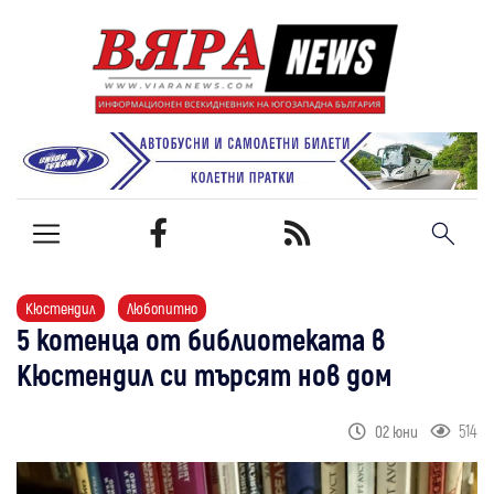
Кюстендил
Любопитно
5 котенца от библиотеката в
Кюстендил си търсят нов дом
514
02 юни