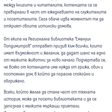
между книгите и читателите, котенцата са се
превърнали в част от ежедневието на служителите
и посетителите. Сега обаче идва моментът те да
открият своите истински домове.
От екипа на Регионална библиотека “Емануил
Попдимитров“ отправят призив към всички, които
имат възможност и желание, да дадат шанс на едно
от малките животни за ново начало. Подчертава се,
че всяко от котенцата има нужда от грижа, обич и
постоянен дом, в който да порасне спокойно и
обгрижено.
Всеки, който желае да стане част от тяхната
история, може да посети библиотеката и да се
запознае с малките мъркащи приятели.