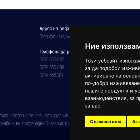
Адрес на редакцията
Град Дупница, ул.''Христо Ботев" 43
Ние използва
Телефони за реклама и абонаменти
0879 356 082
Този уебсайт използв
0879 356 098
за да подобри изживя
0879 356 289
активиране на основн
по-добро изживяване
нашите продукти и ус
взаимодействия
,
за 
за вас
.
фикатор на печатните издания (Българска национална агенция за ISSN)
Съгласен съм
Аз 
евник на югозападна България, със свидетелство за марка рег. номер: 