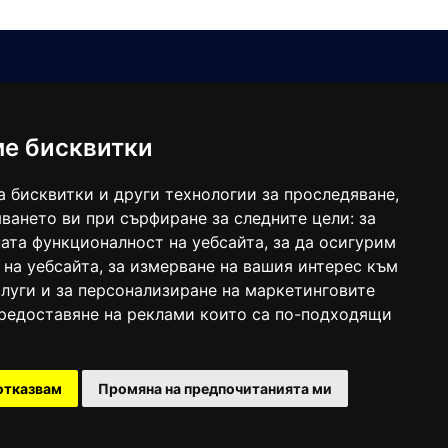
Е-мейл
Следвайте ни:
viaranews@gmail.com
balgarkanews@gmail.com
ме бисквитки
viara_reklama@mail.bg
а бисквитки и други технологии за проследяване,
ването ви при сърфиране за следните цели:
за
ата функционалност на уебсайта
,
за да осигурим
 на уебсайта
,
за измерване на вашия интерес към
луги и за персонализиране на маркетинговите
предоставяне на реклами които са по-подходящи
 под номер: ISSN 1312-4722.
отказвам
Промяна на предпочитанията ми
47857/11.05.2004 година.
Created by
DREAMmedia Creative Studio