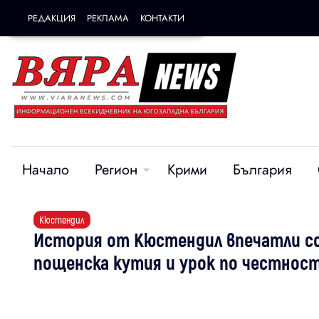
РЕДАКЦИЯ
РЕКЛАМА
КОНТАКТИ
Начало
Регион
Крими
България
Кюстендил
История от Кюстендил впечатли со
пощенска кутия и урок по честнос