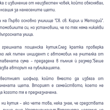
жка с извинение от неизвестен човек, който обяснявал,
енсация за нанесените щети.
 на Първо основно училище “Св. св. Кирил и Методий“.
томобилите си, но установили, че по тях няма никакви
въпросната улица.
в грешната пощенска кутия.След кратка проверка
ло лек пътен инцидент с автомобил на учителка от
авената сума – предадена в пълния ѝ размер.“Беше
зказва авторът на публикацията.
звестният шофьор, който вместо да избяга от
чинената щета. Вторият е семейството, което не
 за когото тя е предназначена.
 ни кутия – ако чете това, нека знае, че средствата
и“, пише още кюстендилецът.Историята напомня, че