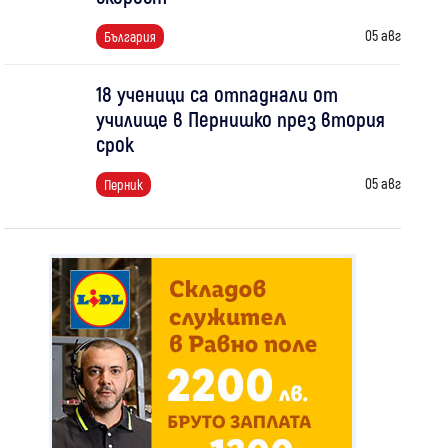
05 авг
България
18 ученици са отпаднали от
училище в Пернишко през втория
срок
05 авг
Перник