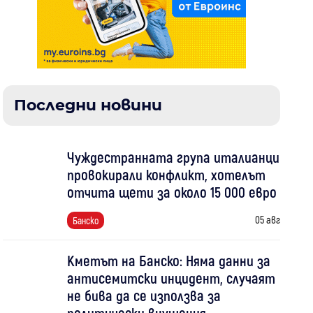
Последни новини
Чуждестранната група италианци
провокирали конфликт, хотелът
отчита щети за около 15 000 евро
05 авг
Банско
Кметът на Банско: Няма данни за
антисемитски инцидент, случаят
не бива да се използва за
политически внушения