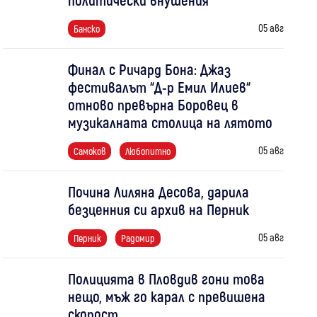
05 авг
Банско
Финал с Ричард Бона: Джаз
фестивалът “Д-р Емил Илиев“
отново превърна Боровец в
музикалната столица на лятото
05 авг
Самоков
Любопитно
Почина Лиляна Десова, дарила
безценния си архив на Перник
05 авг
Перник
Радомир
Полицията в Пловдив гони това
нещо, мъж го карал с превишена
скорост