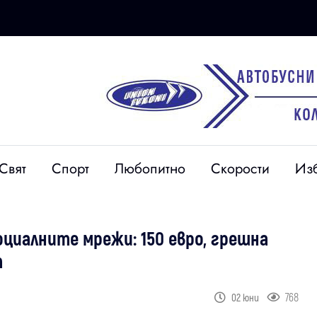
Свят
Спорт
Любопитно
Скорости
Из
циалните мрежи: 150 евро, грешна
т
768
02 юни