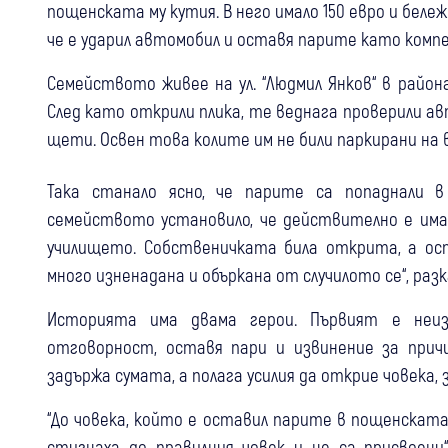
пощенската му кутия. В него имало 150 евро и беле
че е ударил автомобил и оставя парите като комп
Семейството живее на ул. “Людмил Янков“ в района
След като открили плика, те веднага проверили ав
щети. Освен това колите им не били паркирани на 
Така станало ясно, че парите са попаднали 
семейството установило, че действително е има
училището. Собственичката била открита, а ост
много изненадана и объркана от случилото се“, ра
Историята има двама герои. Първият е неи
отговорност, оставя пари и извинение за при
задържа сумата, а полага усилия да открие човека,
“До човека, който е оставил парите в пощенската
стигнаха до правилния човек и не са присвоен