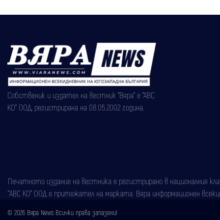
Собственик и издател на вестник "Вяра" е "АВС
КО" ООД, регистрирана на 08.05.2002 година.
Печатното издание на вестника е регистрирано в националния класи
"АВС КО" ООД е притежател на марката: Вяра информационен всекидн
© 2026 Вяра News Всички права запазени!