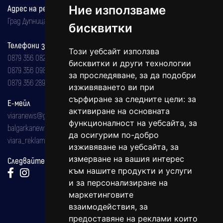
Ние използваме
Адрес на редакцията
Град Дупница, ул.''Христо Ботев" 43
бисквитки
Телефони за реклама и абонаменти
Този уебсайт използва
0879 356 082
бисквитки и други технологии
0879 356 098
за проследяване, за да подобри
0879 356 289
изживяването ви при
сърфиране за следните цели:
за
Е-мейл
активиране на основната
viaranews@gmail.com
функционалност на уебсайта
,
за
balgarkanews@gmail.com
да осигурим по-добро
viara_reklama@mail.bg
изживяване на уебсайта
,
за
измерване на вашия интерес
Следвайте ни:
към нашите продукти и услуги
и за персонализиране на
маркетинговите
взаимодействия
,
за
предоставяне на реклами които