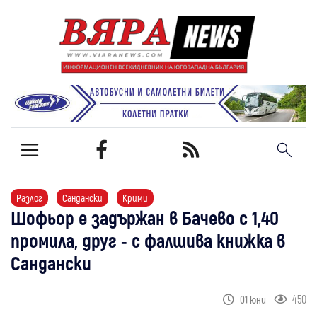
Разлог
Сандански
Крими
Шофьор е задържан в Бачево с 1,40
промила, друг - с фалшива книжка в
Сандански
450
01 юни