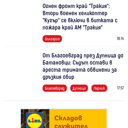
Огнен фронт край “Тракия“:
Втори военен хеликоптер
“Кугър“ се включи в битката с
пожара край АМ “Тракия“
18:14
България
От Благоевград през Дупница до
Батановци: Съдът остави в
ареста тримата обвинени за
дръзкия обир
17:57
Благоевград
Дупница
Перник