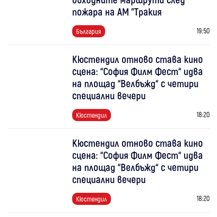
пожара на АМ "Тракия
19:50
България
Кюстендил отново става кино
сцена: “София Филм Фест“ идва
на площад “Велбъжд“ с четири
специални вечери
18:20
Кюстендил
Кюстендил отново става кино
сцена: “София Филм Фест“ идва
на площад “Велбъжд“ с четири
специални вечери
18:20
Кюстендил