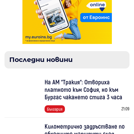
Последни новини
На АМ “Тракия“: Отвориха
платното към София, но към
Бургас чакането стига 3 часа
21:09
България
Километрично задръстване по
обходните маршрути след