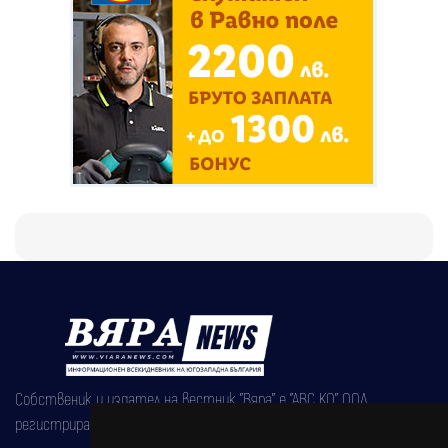
Собственик и издател на вестник "Вяра" е "АВС КО" ООД,
регистрирана на 08.05.2002 година.