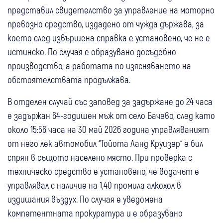
представил свидетелство за управление на моторно
превозно средство, издадено от чужда държава, за
което след извършена справка е установено, че не е
истинско. По случая е образувано досъдебно
производство, а работата по изясняването на
обстоятелствата продължава.
В отделен случай със заповед за задържане до 24 часа
е задържан 64-годишен мъж от село Бачево, след като
около 15:56 часа на 30 май 2026 година управляваният
от него лек автомобил “Тойота Ланд Круизер“ е бил
спрян в същото населено място. При проверка с
техническо средство е установено, че водачът е
управлявал с наличие на 1,40 промила алкохол в
издишания въздух. По случая е уведомена
компетентната прокуратура и е образувано