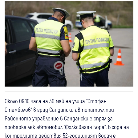
Около 09:10 часа на 30 май на улица “Стефан
Стамболов“ в град Сандански автопатрул при
Районното управление в Сандански е спрял за
проверка лек автомобил “Фолксваген Бора“. В хода на
контролните действия 52-годишният водач е