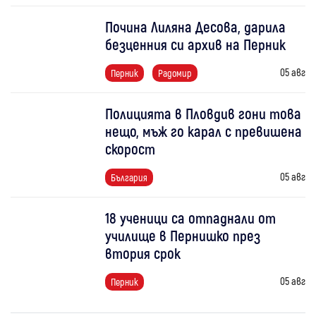
Почина Лиляна Десова, дарила
безценния си архив на Перник
05 авг
Перник
Радомир
Полицията в Пловдив гони това
нещо, мъж го карал с превишена
скорост
05 авг
България
18 ученици са отпаднали от
училище в Пернишко през
втория срок
05 авг
Перник