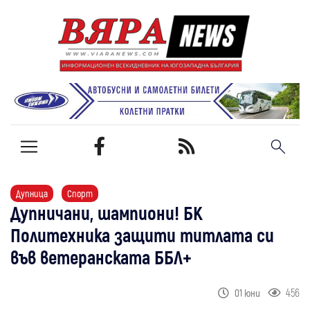
Дупница
Спорт
Дупничани, шампиони! БК
Политехника защити титлата си
във ветеранската ББЛ+
456
01 юни