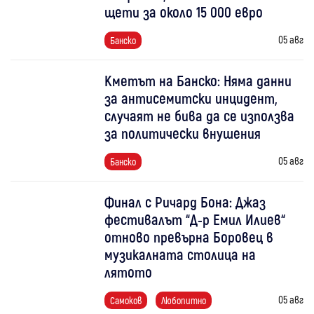
щети за около 15 000 евро
05 авг
Банско
Кметът на Банско: Няма данни
за антисемитски инцидент,
случаят не бива да се използва
за политически внушения
05 авг
Банско
Финал с Ричард Бона: Джаз
фестивалът “Д-р Емил Илиев“
отново превърна Боровец в
музикалната столица на
лятото
05 авг
Самоков
Любопитно