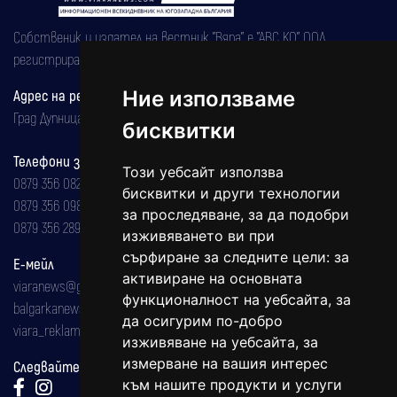
Собственик и издател на вестник "Вяра" е "АВС КО" ООД,
регистрирана на 08.05.2002 година.
Адрес на редакцията
Ние използваме
Град Дупница, ул.''Христо Ботев" 43
бисквитки
Телефони за реклама и абонаменти
Този уебсайт използва
0879 356 082
бисквитки и други технологии
0879 356 098
за проследяване, за да подобри
0879 356 289
изживяването ви при
сърфиране за следните цели:
за
Е-мейл
активиране на основната
viaranews@gmail.com
функционалност на уебсайта
,
за
balgarkanews@gmail.com
да осигурим по-добро
viara_reklama@mail.bg
изживяване на уебсайта
,
за
измерване на вашия интерес
Следвайте ни:
към нашите продукти и услуги