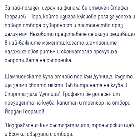
За най-полезен играч на финала бе отличен Стефан
Георгиев – Торо, който изигра ключова роля за успеха и
поведе отбора с увереност и постоянство през
целия мач. Неговото представяне се оказа решаващо
в най-важните моменти, когато шампионите
наложиха своя ритъм и окончателно пречупиха
съпротивата на съперника.
Шампионската купа отново пое към Дупница, където
ще заеме своето място във витрината на клуба в
Спортна зала “Дупница“. Трофеят бе донесен от
президента на клуба, капитан и треньор на отбора
Йордан Георгиев.
“Поздравления към състезателите, треньорския щаб
и всички, свързани с отбора.