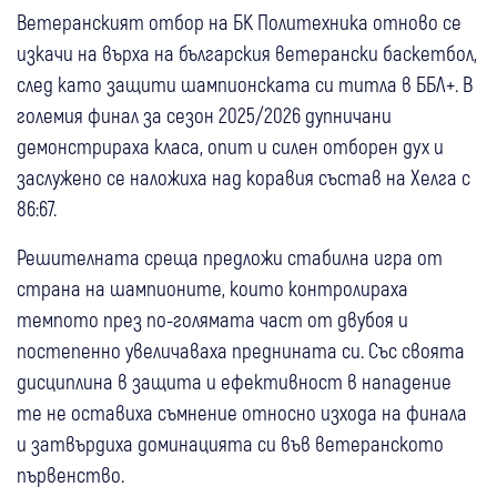
Ветеранският отбор на БК Политехника отново се
изкачи на върха на българския ветерански баскетбол,
след като защити шампионската си титла в ББЛ+. В
големия финал за сезон 2025/2026 дупничани
демонстрираха класа, опит и силен отборен дух и
заслужено се наложиха над коравия състав на Хелга с
86:67.
Решителната среща предложи стабилна игра от
страна на шампионите, които контролираха
темпото през по-голямата част от двубоя и
постепенно увеличаваха преднината си. Със своята
дисциплина в защита и ефективност в нападение
те не оставиха съмнение относно изхода на финала
и затвърдиха доминацията си във ветеранското
първенство.