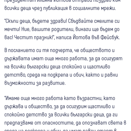
всички деца чрез публикация в социалните мрежи.
“Скъпи деца, бъдете здрави! Сбъдвайте смелите си
мечти! Ние, вашите родители, винаги ще бъдем до
вас! Честит празник!“, написа Йотова във Фейсбук.
В посланието си тя подчерта, че обществото и
държавата имат още много работа, за да осигурят
на всички български деца спокойно и щастливо
детство, среда на подкрепа и обич, както и равни
възможности за развитие.
“Имаме още много работа като възрастни, като
държава и общество, за да осигурим щастливо и
спокойно детство за всички български деца, да ги
предпазваме от опасностите, да опознават света в
среда на подкрепа и обич, да имат равен старт в