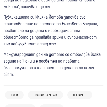
живота“, посочва още тя.
Публикацията си Илияна Йотова започва със
стихотворение на поетесата Елисавета Багряна,
посветено на децата и необходимостта
обществото да проявява грижа и съпричастност
към най-уязвимите сред тях.
Международният ден на детето се отбелязва всяка
година на 1 юни и е посветен на правата,
благополучието и щастието на децата по целия
свят.
03 авг
Свят
1 ЮНИ
ПРАЗНИК НА ДЕЦАТА
ПРЕЗИДЕНТ
Муцунски: България остава основната
03 авг
България
пречка пред европейския път на Северна