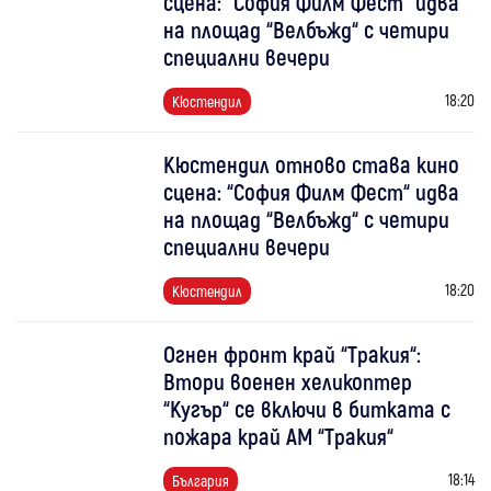
сцена: “София Филм Фест“ идва
на площад “Велбъжд“ с четири
специални вечери
18:20
Кюстендил
Кюстендил отново става кино
сцена: “София Филм Фест“ идва
на площад “Велбъжд“ с четири
специални вечери
18:20
Кюстендил
Огнен фронт край “Тракия“:
Втори военен хеликоптер
“Кугър“ се включи в битката с
пожара край АМ “Тракия“
18:14
България