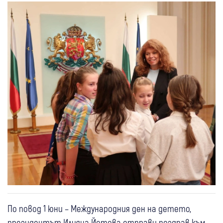
По повод 1 юни – Международния ден на детето,
президентът Илияна Йотова отправи поздрав към