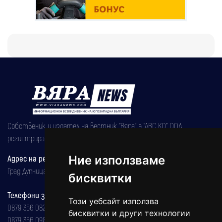
Собственик и издател на вестник "Вяра" е "АВС КО" ООД,
регистрирана на 08.05.2002 година.
Ние използваме
Адрес на редакцията
Град Дупница, ул.''Христо Ботев" 43
бисквитки
Телефони за реклама и абонаменти
Този уебсайт използва
0879 356 082
бисквитки и други технологии
0879 356 098