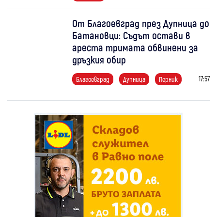
От Благоевград през Дупница до
Батановци: Съдът остави в
ареста тримата обвинени за
дръзкия обир
17:57
Благоевград
Дупница
Перник