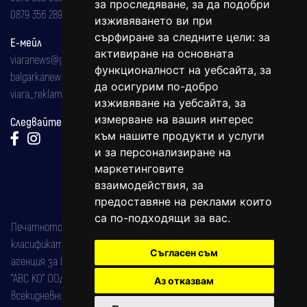
за проследяване, за да подобри
0879 356 289
изживяването ви при
сърфиране за следните цели:
за
Е-мейл
активиране на основната
viaranews@gmail.com
функционалност на уебсайта
,
за
balgarkanews@gmail.com
да осигурим по-добро
viara_reklama@mail.bg
изживяване на уебсайта
,
за
измерване на вашия интерес
Следвайте ни:
към нашите продукти и услуги
и за персонализиране на
маркетинговите
взаимодействия
,
за
предоставяне на реклами които
са по-подходящи за вас
.
Печатното издание на вестника е регистрирано в националния
класификатор на печатните издания (Българска национална
Съгласен съм
агенция за ISSN) под номер: ISSN 1312-4722.
"АВС КО" ООД е притежател на марката: Вяра информационен
Аз отказвам
всекидневник на югозападна България, със свидетелство за марка