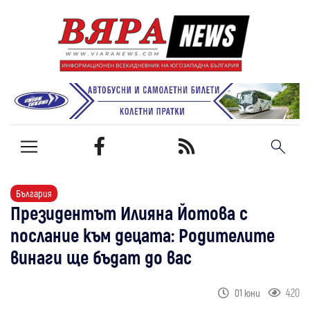
България
Президентът Илияна Йотова с
послание към децата: Родителите
винаги ще бъдат до вас
420
01 юни