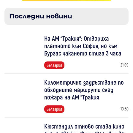
Последни новини
На АМ “Тракия“: Отвориха
платното към София, но към
Бургас чакането стига 3 часа
21:09
България
Километрично задръстване по
обходните маршрути след
пожара на АМ "Тракия
19:50
България
Кюстендил отново става кино