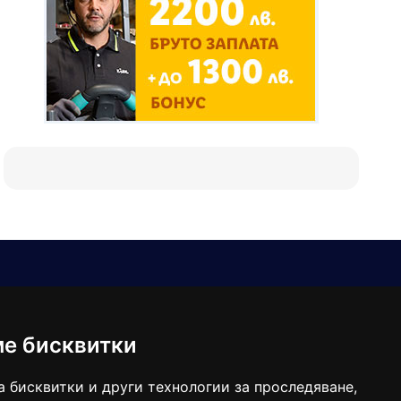
Е-мейл
Следвайте ни:
viaranews@gmail.com
balgarkanews@gmail.com
ме бисквитки
viara_reklama@mail.bg
а бисквитки и други технологии за проследяване,