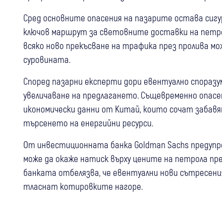
Сред основните опасения на пазарите остава сиг
ключов маршрут за световните доставки на петрол
всяко ново прекъсване на трафика през пролива мо
суровината.
Според пазарни експерти дори евентуално споразу
увеличаване на предлагането. Същевременно опас
икономически данни от Китай, които сочат забав
търсенето на енергийни ресурси.
От инвестиционната банка Goldman Sachs предупр
може да окаже натиск върху цените на петрола пр
банката отбелязва, че евентуални нови сътресен
тласнат котировките нагоре.