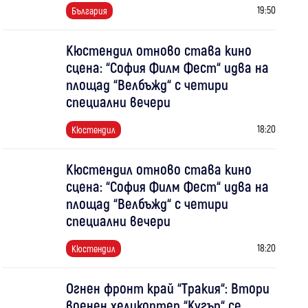
19:50
България
Кюстендил отново става кино
сцена: “София Филм Фест“ идва на
площад “Велбъжд“ с четири
специални вечери
18:20
Кюстендил
Кюстендил отново става кино
сцена: “София Филм Фест“ идва на
площад “Велбъжд“ с четири
специални вечери
18:20
Кюстендил
Огнен фронт край “Тракия“: Втори
военен хеликоптер “Кугър“ се