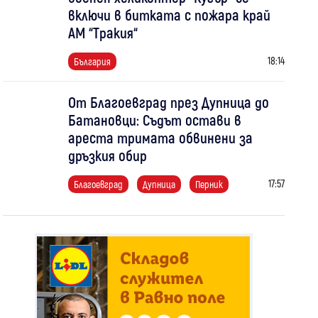
включи в битката с пожара край
АМ “Тракия“
18:14
България
От Благоевград през Дупница до
Батановци: Съдът остави в
ареста тримата обвинени за
дръзкия обир
17:57
Благоевград
Дупница
Перник