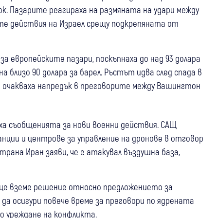
к. Пазарите реагираха на размяната на удари между
ите действия на Израел срещу подкрепяната от
а европейските пазари, поскъпнаха до над 93 долара
а близо 90 долара за барел. Ръстът идва след спада в
 очакваха напредък в преговорите между Вашингтон
ха съобщенията за нови военни действия. САЩ
танции и центрове за управление на дронове в отговор
трана Иран заяви, че е атакувал въздушна база,
 ще вземе решение относно предложението за
 да осигури повече време за преговори по ядрената
о уреждане на конфликта.