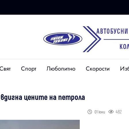
Свят
Спорт
Любопитно
Скорости
Из
 вдигна цените на петрола
482
01 юни