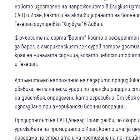
новото изостряне на напрежението в Близкия изто
САЩ и Иран, както и на активизирането на военн
Техеран групировка “Хизбула“ в Ливан.
Фючърсите на сорта “Брент“, който е референтен з
за барел, а американският лек суров петрол достигн
края на миналата седмица, когато инвеститорите
и Техеран.
Допълнително напрежение на пазарите предизвика
обявиха, че са нанесли удари по ирански радарни с
на действия, определени като агресивни. От своя с
използвана при американски военни операции.
Президентът на САЩ Доналд Тръмп заяви, че скоро
удължаване на примирието с Иран, което има за цел
програма на страната и за постигане на по-трайн