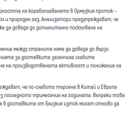
урността на корабоплаването в Ормузкия проток –
 и природен газ. Анализатори предупреждават, че
же да доведе до допълнително поскъпване на
мение между страните няма да доведе до бързо
енията за доставките засенчиха слабите
яне на производствената активност и понижение на
еждават, че по-слабото търсене в Китай и Европа
ез последното тримесечие на годината. Въпреки това
ия в доставките от Близкия изток могат отново да