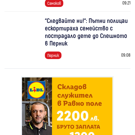
09:21
Самоков
“Следвайте ни!“: Пътни полицаи
ескортираха семейство с
пострадало дете до Спешното
в Перник
09:08
Перник