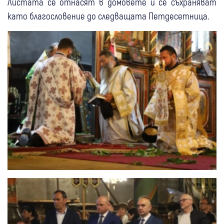
Листата се отнасят в домовете и се съхраняват
като благословение до следващата Петдесетница.