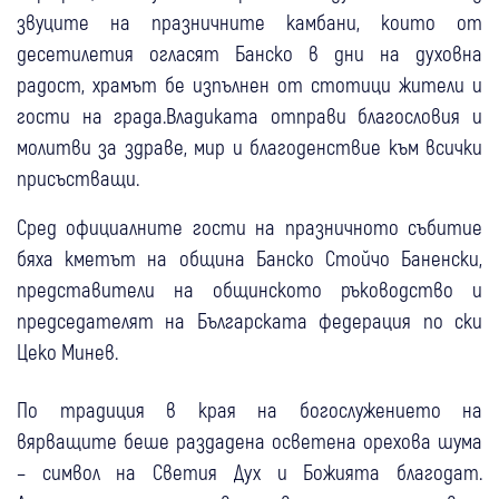
звуците на празничните камбани, които от
десетилетия огласят Банско в дни на духовна
радост, храмът бе изпълнен от стотици жители и
гости на града.Владиката отправи благословия и
молитви за здраве, мир и благоденствие към всички
присъстващи.
Сред официалните гости на празничното събитие
бяха кметът на община Банско Стойчо Баненски,
представители на общинското ръководство и
председателят на Българската федерация по ски
Цеко Минев.
По традиция в края на богослужението на
вярващите беше раздадена осветена орехова шума
– символ на Светия Дух и Божията благодат.