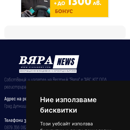
Собственик и издател на вестник "Вяра" е "АВС КО" ООД,
регистрирана на 08.05.2002 година.
Адрес на редакцията
Ние използваме
Град Дупница, ул.''Христо Ботев" 43
бисквитки
Телефони за реклама и абонаменти
Този уебсайт използва
0879 356 082