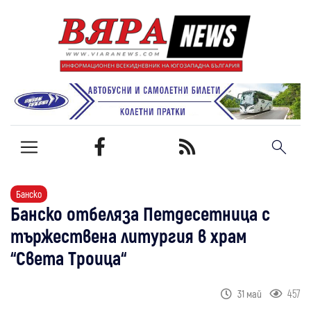
Банско
Банско отбеляза Петдесетница с
тържествена литургия в храм
“Света Троица“
457
31 май