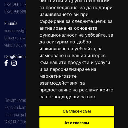
бисквитки и други технологии
0879 356 098
за проследяване, за да подобри
0879 356 289
изживяването ви при
сърфиране за следните цели:
за
Е-мейл
активиране на основната
viaranews@gmail.com
функционалност на уебсайта
,
за
balgarkanews@gmail.com
да осигурим по-добро
viara_reklama@mail.bg
изживяване на уебсайта
,
за
измерване на вашия интерес
Следвайте ни:
към нашите продукти и услуги
и за персонализиране на
маркетинговите
взаимодействия
,
за
предоставяне на реклами които
са по-подходящи за вас
.
Печатното издание на вестника е регистрирано в националния
класификатор на печатните издания (Българска национална
Съгласен съм
агенция за ISSN) под номер: ISSN 1312-4722.
"АВС КО" ООД е притежател на марката: Вяра информационен
Аз отказвам