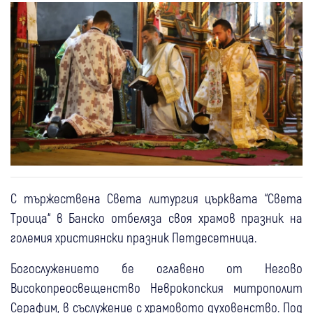
С тържествена Света литургия църквата “Света
Троица“ в Банско отбеляза своя храмов празник на
големия християнски празник Петдесетница.
Богослужението бе оглавено от Негово
Високопреосвещенство Неврокопския митрополит
Серафим, в съслужение с храмовото духовенство. Под