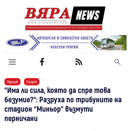
Перник
Спорт
“Има ли сила, която да спре това
безумие?“: Разруха по трибуните на
стадион “Миньор“ възмути
перничани