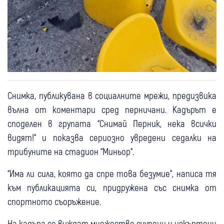
Снимка, публикувана в социалните мрежи, предизвика
вълна от коментари сред перничани. Кадърът е
споделен в групата “Снимай Перник, нека всички
видят!“ и показва сериозно увредени седалки на
трибуните на стадион “Миньор“.
“Има ли сила, която да спре това безумие“, написа тя
към публикацията си, придружена със снимка от
спортното съоръжение.
На кадъра се виждат множество счупени и изкъртени