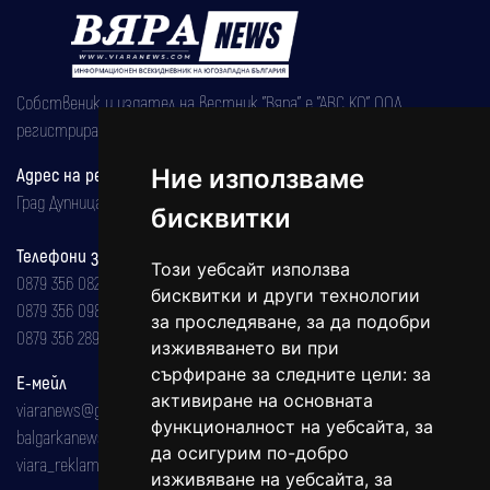
Собственик и издател на вестник "Вяра" е "АВС КО" ООД,
регистрирана на 08.05.2002 година.
Ние използваме
Адрес на редакцията
Град Дупница, ул.''Христо Ботев" 43
бисквитки
Телефони за реклама и абонаменти
Този уебсайт използва
0879 356 082
бисквитки и други технологии
0879 356 098
за проследяване, за да подобри
0879 356 289
изживяването ви при
сърфиране за следните цели:
за
Е-мейл
активиране на основната
viaranews@gmail.com
функционалност на уебсайта
,
за
balgarkanews@gmail.com
да осигурим по-добро
viara_reklama@mail.bg
изживяване на уебсайта
,
за