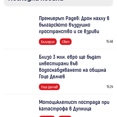
Премиерът Радев: Дрон нахлу в
българското въздушно
пространство и се взриви
15:48
България
Свят
Близо 3 млн. евро ще бъдат
инвестирани във
водоснабдяването на община
Гоце Делчев
15:24
Гоце Делчев
Мотоциклетист пострада при
катастрофа в Дупница