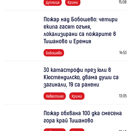
15:08
Дупница
Крими
Пожар над Бобошево: четири
екипа гасят огъня,
локализирани са пожарите в
Тишаново и Еремия
14:53
Бобошево
30 катастрофи през юли в
Кюстендилско, двама души са
загинали, 19 са ранени
13:05
Невестино
Крими
Пожар обхвана 100 дка смесена
гора край Тишаново