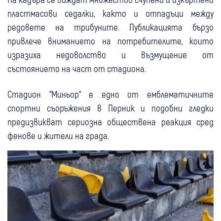
пластмасови седалки, както и отпадъци между
редовете на трибуните. Публикацията бързо
привлече вниманието на потребителите, които
изразиха недоволство и възмущение от
състоянието на част от стадиона.
Стадион “Миньор“ е едно от емблематичните
спортни съоръжения в Перник и подобни гледки
предизвикват сериозна обществена реакция сред
фенове и жители на града.