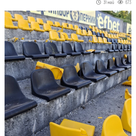
673
31 май