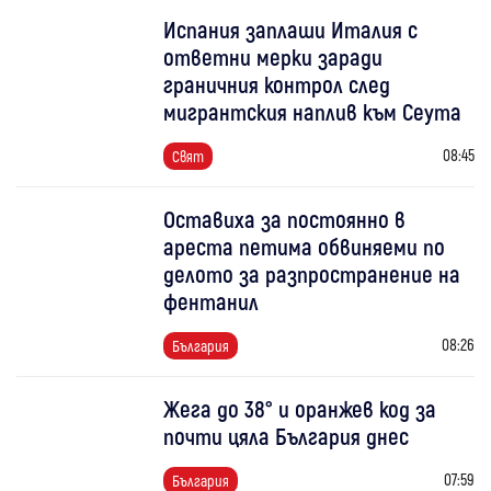
Испания заплаши Италия с
ответни мерки заради
граничния контрол след
мигрантския наплив към Сеута
08:45
Свят
Оставиха за постоянно в
ареста петима обвиняеми по
делото за разпространение на
фентанил
08:26
България
Жега до 38° и оранжев код за
почти цяла България днес
07:59
България