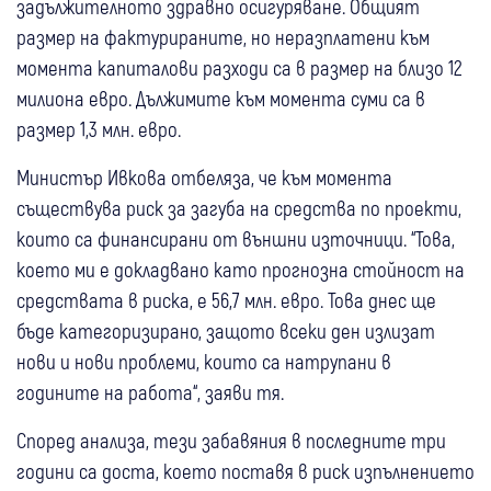
задължителното здравно осигуряване. Общият
размер на фактурираните, но неразплатени към
момента капиталови разходи са в размер на близо 12
милиона евро. Дължимите към момента суми са в
размер 1,3 млн. евро.
Министър Ивкова отбеляза, че към момента
съществува риск за загуба на средства по проекти,
които са финансирани от външни източници. “Това,
което ми е докладвано като прогнозна стойност на
средствата в риска, е 56,7 млн. евро. Това днес ще
бъде категоризирано, защото всеки ден излизат
нови и нови проблеми, които са натрупани в
годините на работа“, заяви тя.
Според анализа, тези забавяния в последните три
години са доста, което поставя в риск изпълнението