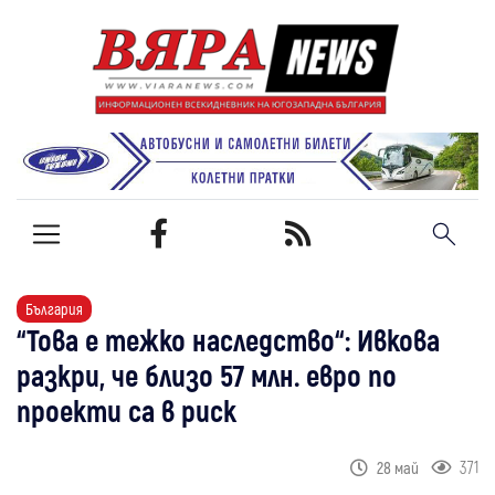
България
“Това е тежко наследство“: Ивкова
разкри, че близо 57 млн. евро по
проекти са в риск
371
28 май