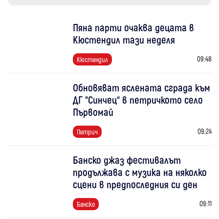
Пяна парти очаква децата в
Кюстендил тази неделя
09:48
Кюстендил
Обновяват яслената сграда към
ДГ “Синчец“ в петричкото село
Първомай
09:24
Петрич
Банско джаз фестивалът
продължава с музика на няколко
сцени в предпоследния си ден
09:11
Банско