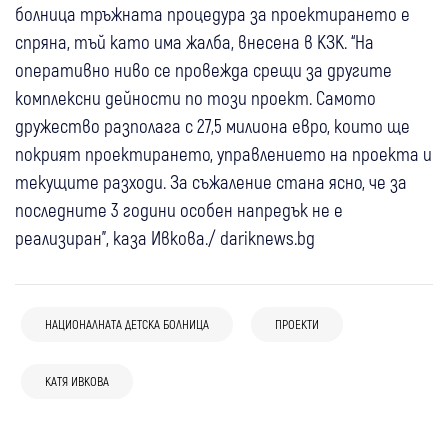
болница тръжната процедура за проектирането е
спряна, тъй като има жалба, внесена в КЗК. “На
оперативно ниво се провежда срещи за другите
комплексни дейности по този проект. Самото
дружество разполага с 27,5 милиона евро, които ще
покрият проектирането, управлението на проекта и
текущите разходи. За съжаление стана ясно, че за
последните 3 години особен напредък не е
реализиран”, каза Ивкова./ dariknews.bg
04 авг
Перник
НАЦИОНАЛНАТА ДЕТСКА БОЛНИЦА
ПРОЕКТИ
30 юли
Гоце Делчев
Откриха нередности при ремонти на
Четири блока в Гоце Делчев са обновени с
здравни обекти в Пернишко, министърът
10 юли
Самоков
22 юли
Благоевград
КАТЯ ИВКОВА
24 юли
Кюстендил
над 3 млн. лв. по програмата за енергийна
разпореди незабавни мерки
10 юли
Благоевград
Петрич
Д-р инж. Ангел Джоргов: Липсата на
Кметът на Благоевград: Целта ни е
Кюстендил инвестира в бъдещето:
ефективност
Ивкова завари ремонтите в Спешните
държавен бюджет затруднява работата
мандат без увеличение на общинския
Одобриха ключови проекти за милиони