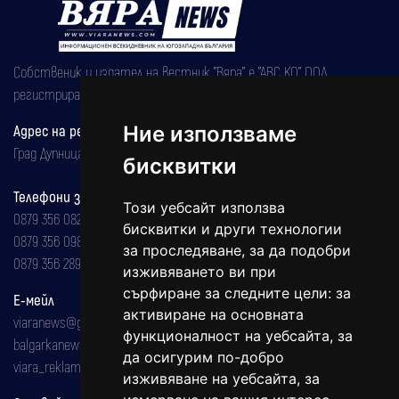
Собственик и издател на вестник "Вяра" е "АВС КО" ООД,
регистрирана на 08.05.2002 година.
Ние използваме
Адрес на редакцията
Град Дупница, ул.''Христо Ботев" 43
бисквитки
Телефони за реклама и абонаменти
Този уебсайт използва
0879 356 082
бисквитки и други технологии
0879 356 098
за проследяване, за да подобри
0879 356 289
изживяването ви при
сърфиране за следните цели:
за
Е-мейл
активиране на основната
viaranews@gmail.com
функционалност на уебсайта
,
за
balgarkanews@gmail.com
да осигурим по-добро
viara_reklama@mail.bg
изживяване на уебсайта
,
за