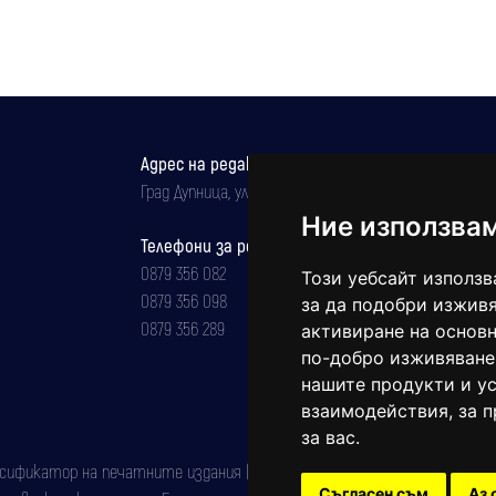
Адрес на редакцията
Град Дупница, ул.''Христо Ботев" 43
Ние използва
Телефони за реклама и абонаменти
0879 356 082
Този уебсайт използв
0879 356 098
за да подобри изживя
0879 356 289
активиране на основн
по-добро изживяване
нашите продукти и ус
взаимодействия
,
за 
за вас
.
фикатор на печатните издания (Българска национална агенция за ISSN)
Съгласен съм
Аз 