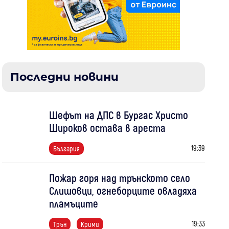
Последни новини
Шефът на ДПС в Бургас Христо
Широков остава в ареста
19:39
България
Пожар горя над трънското село
Слишовци, огнеборците овладяха
пламъците
19:33
Трън
Крими