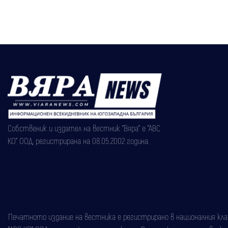
Собственик и издател на вестник "Вяра" е "АВС
КО" ООД, регистрирана на 08.05.2002 година.
Печатното издание на вестника е регистрирано в националния класи