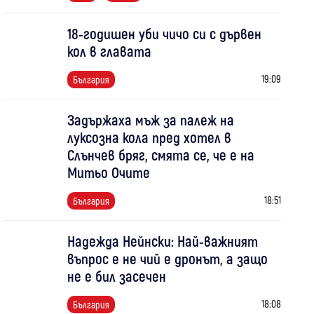
18-годишен уби чичо си с дървен
кол в главата
19:09
България
Задържаха мъж за палеж на
луксозна кола пред хотел в
Слънчев бряг, смята се, че е на
Митьо Очите
18:51
България
Надежда Нейнски: Най-важният
въпрос е не чий е дронът, а защо
не е бил засечен
18:08
България