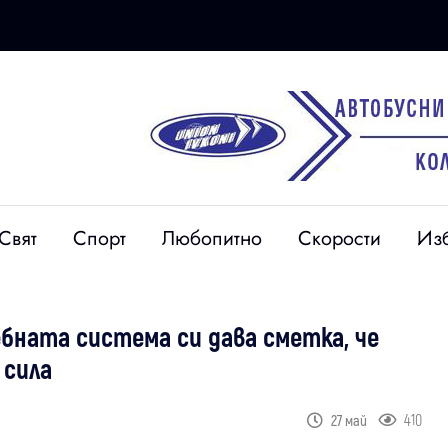
Свят
Спорт
Любопитно
Скорости
Из
бната система си дава сметка, че
 сила
410
27 май