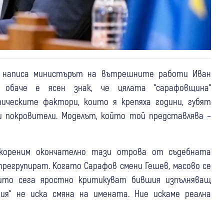
, написа министърът на вътрешните работи Иван
 обаче е ясен знак, че цялата “сарафовщина“
ическите фактори, които я крепяха години, губят
и покровители. Моделът, който той представлява –
изкореним окончателно тази отрова от съдебната
прегрупират. Когато Сарафов смени Гешев, масово се
които сега яростно критикуват бившия изпълняващ
рия“ не иска смяна на имената. Ние искаме реална