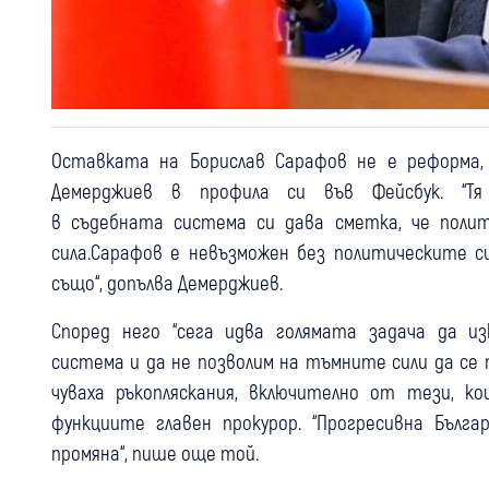
Оставката на Борислав Сарафов не е реформа
Демерджиев в профила си във Фейсбук. “Тя
в съдебната система си дава сметка, че полит
сила.Сарафов е невъзможен без политическите с
също“, допълва Демерджиев.
Според него “сега идва голямата задача да 
система и да не позволим на тъмните сили да се 
чуваха ръкопляскания, включително от тези, 
функциите главен прокурор. “Прогресивна Бълга
промяна“, пише още той.