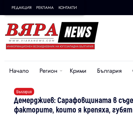
РЕДАКЦИЯ
РЕКЛАМА
КОНТАКТИ
Начало
Регион
Крими
България
България
Демерджиев: Сарафовщината в съде
факторите, които я крепяха, губят