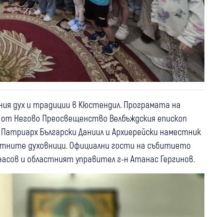
ния дух и традиции в Кюстендил. Програмата на
н от Негово Преосвещенство Велбъждския епископ
 Патриарх Български Даниил и Архиерейски наместник
местните духовници. Официални гости на събитието
асов и областният управител г-н Атанас Гергинов.