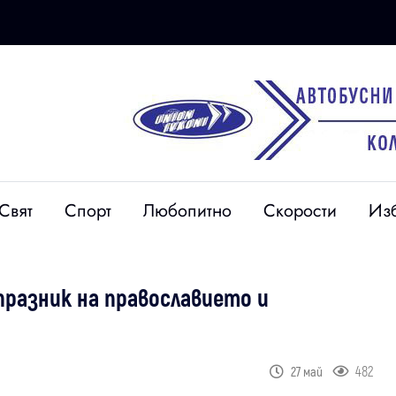
Свят
Спорт
Любопитно
Скорости
Из
празник на православието и
482
27 май