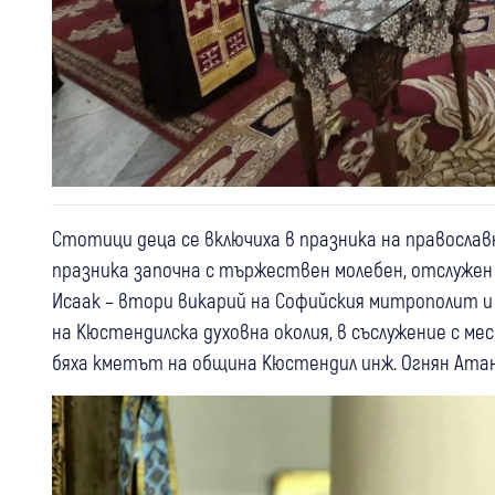
Стотици деца се включиха в празника на православ
празника започна с тържествен молебен, отслуже
Исаак – втори викарий на Софийския митрополит и
на Кюстендилска духовна околия, в съслужение с 
бяха кметът на община Кюстендил инж. Огнян Атан