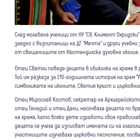
След молебена ученици от НУ “Св. Климент Охридски
заедно с възпитаници на ДГ “Мечта“ и други учебни
от свещениците от Кюстендилска духовна околия.
Отец Светли поведе децата в обиколка на храма в 
Той им разказа за 210-годишната история на храм “
символиката на иконите, Светия кръст и църковн
Отец Мирослав Костов, секретар на Архиерейското
отец Генадий и отец Дани, насочваха децата по в
на храма, като всяко дете изработи свое православ
децата се учеха да изписват имената си на глагол
участниците изучаваха църковни песнопения, посве