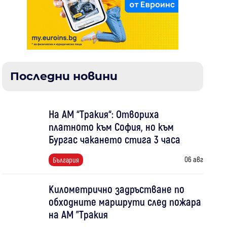
Последни новини
На АМ “Тракия“: Отвориха
платното към София, но към
Бургас чакането стига 3 часа
06 авг
България
Километрично задръстване по
обходните маршрути след пожара
на АМ "Тракия