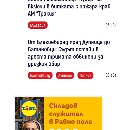
включи в битката с пожара край
АМ “Тракия“
06 авг
България
От Благоевград през Дупница до
Батановци: Съдът остави в
ареста тримата обвинени за
дръзкия обир
06 авг
Благоевград
Дупница
Перник