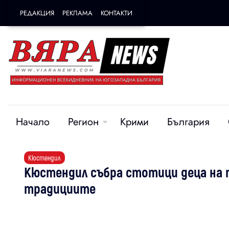
РЕДАКЦИЯ
РЕКЛАМА
КОНТАКТИ
Начало
Регион
Крими
България
Кюстендил
Кюстендил събра стотици деца на 
традициите