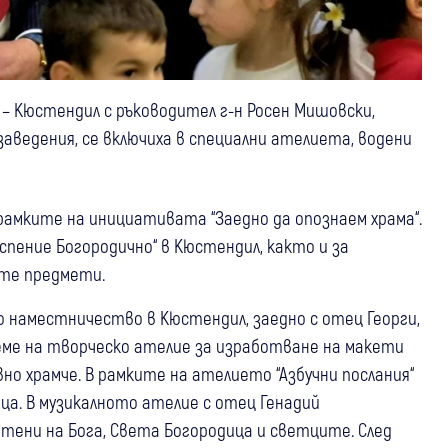
“ – Кюстендил с ръководител г-н Росен Мишовски,
 заведения, се включиха в специални ателиета, водени
рамките на инициативата “Заедно да опознаем храма“.
Успение Богородично“ в Кюстендил, както и за
ите предмети.
 наместничество в Кюстендил, заедно с отец Георги,
реме на творческо ателие за изработване на макети
но храмче. В рамките на ателието “Азбучни послания“
ица. В музикалното ателие с отец Генадий
тени на Бога, Света Богородица и светците. След