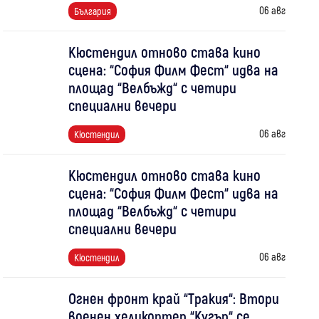
06 авг
България
Кюстендил отново става кино
сцена: “София Филм Фест“ идва на
площад “Велбъжд“ с четири
специални вечери
06 авг
Кюстендил
Кюстендил отново става кино
сцена: “София Филм Фест“ идва на
площад “Велбъжд“ с четири
специални вечери
06 авг
Кюстендил
Огнен фронт край “Тракия“: Втори
военен хеликоптер “Кугър“ се