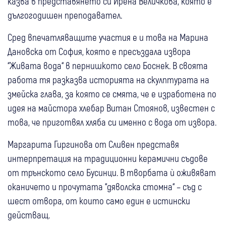
казва в представянето си Ирена Величкова, която е
дългогодишен преподавател.
Сред впечатляващите участия е и това на Марина
Дановска от София, която е пресъздала извора
“Живата вода“ в пернишкото село Боснек. В своята
работа тя разказва историята на скулптурата на
змейска глава, за която се смята, че е изработена по
идея на майстора хлебар Витан Стоянов, известен с
това, че приготвял хляба си именно с вода от извора.
Маргарита Гиргинова от Сливен представя
интерпретация на традиционни керамични съдове
от трънското село Бусинци. В творбата ѝ оживяват
оканичето и прочутата “дяволска стомна“ – съд с
шест отвора, от които само един е истински
действащ.