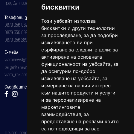
Град Дупница, ул.''Христо Ботев" 43
бисквитки
Телефони за реклама и абонаменти
Този уебсайт използва
0879 356 082
бисквитки и други технологии
0879 356 098
за проследяване, за да подобри
0879 356 289
изживяването ви при
сърфиране за следните цели:
за
Е-мейл
активиране на основната
viaranews@gmail.com
функционалност на уебсайта
,
за
balgarkanews@gmail.com
да осигурим по-добро
viara_reklama@mail.bg
изживяване на уебсайта
,
за
измерване на вашия интерес
Следвайте ни:
към нашите продукти и услуги
и за персонализиране на
маркетинговите
взаимодействия
,
за
предоставяне на реклами които
са по-подходящи за вас
.
Печатното издание на вестника е регистрирано в националния