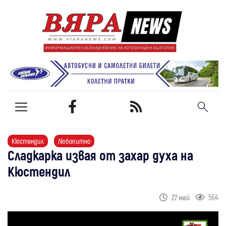
Кюстендил
Любопитно
Сладкарка извая от захар духа на
Кюстендил
564
27 май