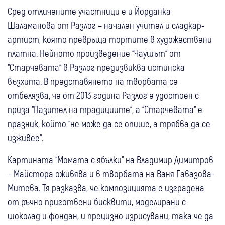
Сред отличените участници е и Йорданка
Шаламанова от Разлог – начален учител и сладкар-
артист, която превръща тортите в художествени
платна. Нейното произведение “Чаушът“ от
“Старчевата“ в Разлог предизвиква истинска
възхита. В представянето на творбата се
отбелязва, че от 2013 година Разлог е удостоен с
приза “Пазител на традициите“, а “Старчевата“ е
празник, който “не може да се опише, а трябва да се
изживее“.
Картината “Момата с ябълки“ на Владимир Димитров
– Майстора оживява и в творбата на Ваня Гавазова-
Митева. Тя разказва, че композицията е изградена
от ръчно приготвени бисквити, моделирани с
шоколад и фондан, и прецизно изрисувани, така че да