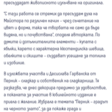
пресъздадат живописното излъчване на оригинала.
“С тази работа се стремих да пресъздам духа на
Майстора по различен начин – чрез съчетание на
цвят и форма, така че творбата не само да бъде
видяна, но и почувствана“, споделя авторката. По
думите ѝ допълнителните елементи – купата с
ябълки, карето с характерна кюстендилска шевица,
обелките и скиците – създават усещане за топлина
и изобилие.
В изложбата участва и Десислава Гарванска от
Перник – сладкар и собственик на сладкарница. Тя
разказва, че днес декорира предимно за удоволствие,
а поканата за участие в юбилейното издание е
приела с желание. Избрала е темата “Перник – градът
на черното злато“, за да покаже града и