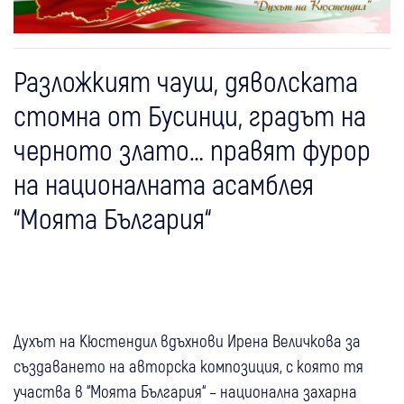
Разложкият чауш, дяволската
стомна от Бусинци, градът на
черното злато… правят фурор
на националната асамблея
“Моята България“
Духът на Кюстендил вдъхнови Ирена Величкова за
създаването на авторска композиция, с която тя
участва в “Моята България“ – национална захарна