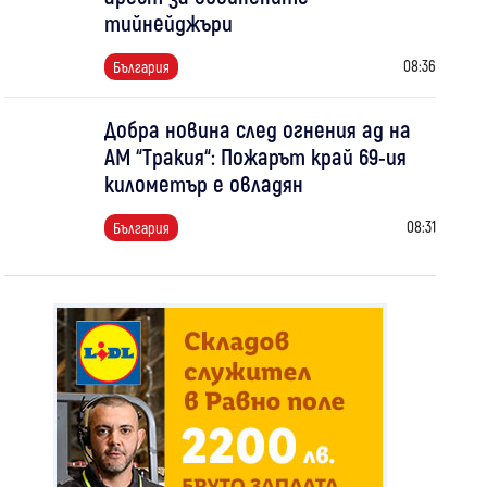
тийнейджъри
08:36
България
Добра новина след огнения ад на
АМ “Тракия“: Пожарът край 69-ия
километър е овладян
08:31
България