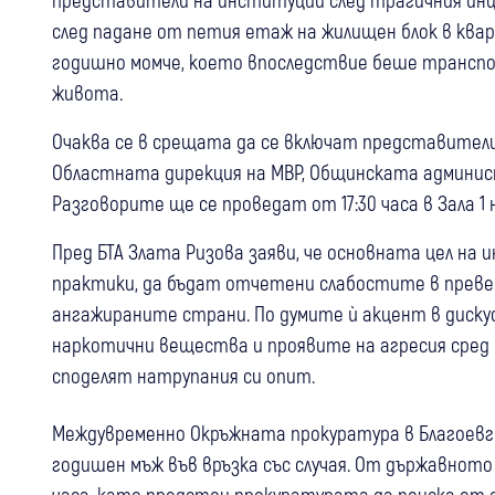
след падане от петия етаж на жилищен блок в квар
годишно момче, което впоследствие беше транспор
живота.
Очаква се в срещата да се включат представители 
Областната дирекция на МВР, Общинската админист
Разговорите ще се проведат от 17:30 часа в Зала 1
Пред БТА Злата Ризова заяви, че основната цел н
практики, да бъдат отчетени слабостите в превен
ангажираните страни. По думите ѝ акцент в диск
наркотични вещества и проявите на агресия сред
споделят натрупания си опит.
Междувременно Окръжната прокуратура в Благоевгр
годишен мъж във връзка със случая. От държавното 
часа, като предстои прокуратурата да поиска от с