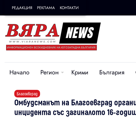
РЕДАКЦИЯ
РЕКЛАМА
КОНТАКТИ
Начало
Регион
Крими
България
Благоевград
Омбудсманът на Благоевград орган
инцидента със загиналото 16-годи