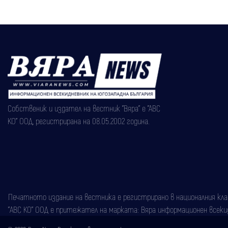
Собственик и издател на вестник "Вяра" е "АВС
КО" ООД, регистрирана на 08.05.2002 година.
Печатното издание на вестника е регистрирано в националния класи
"АВС КО" ООД е притежател на марката: Вяра информационен всекидн