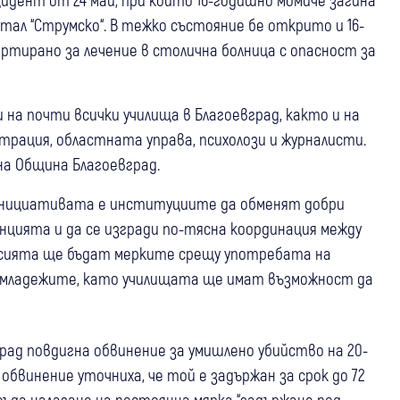
тал “Струмско“. В тежко състояние бе открито и 16-
тирано за лечение в столична болница с опасност за
на почти всички училища в Благоевград, както и на
рация, областната управа, психолози и журналисти.
 на Община Благоевград.
а инициативата е институциите да обменят добри
цията и да се изгради по-тясна координация между
усията ще бъдат мерките срещу употребата на
 младежите, като училищата ще имат възможност да
ад повдигна обвинение за умишлено убийство на 20-
обвинение уточниха, че той е задържан за срок до 72
ъда налагане на постоянна мярка “задържане под