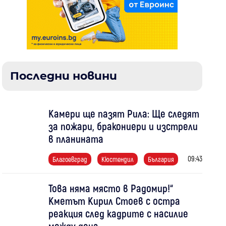
Последни новини
Камери ще пазят Рила: Ще следят
за пожари, бракониери и изстрели
в планината
09:43
Благоевград
Кюстендил
България
Това няма място в Радомир!“
Кметът Кирил Стоев с остра
реакция след кадрите с насилие
между деца