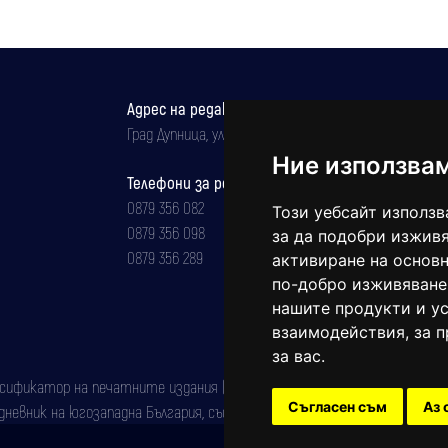
Адрес на редакцията
Град Дупница, ул.''Христо Ботев" 43
Ние използва
Телефони за реклама и абонаменти
0879 356 082
Този уебсайт използв
0879 356 098
за да подобри изживя
0879 356 289
активиране на основн
по-добро изживяване
нашите продукти и ус
взаимодействия
,
за 
за вас
.
фикатор на печатните издания (Българска национална агенция за ISSN)
Съгласен съм
Аз 
евник на югозападна България, със свидетелство за марка рег. номер: 