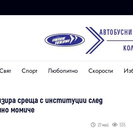
Свят
Спорт
Любопитно
Скорости
Из
изира среща с институции след
шно момиче
535
27 май