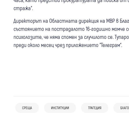
стража“.
Директорът на Областната дирекция на МВР в Благ
състоянието на пострадалото 16-годишно момче се
психолозите, че няма спомен за случилото се. Тупар
преди около месец чрез приложението “Телеграм“.
09:43
Благоевград
Кюстендил
България
Камери ще пазят Рила: Ще следят за
06 авг
Банско
пожари, бракониери и изстрели в
СРЕЩА
ИНСТИТУЦИИ
ТРАГЕДИЯ
БЛАГО
06 авг
Крими
България
НАП удари търговци в Банско: Засякоха
планината
8 обвиняеми от “фабрика за смърт“ с
нефискални принтери
фентанил в София