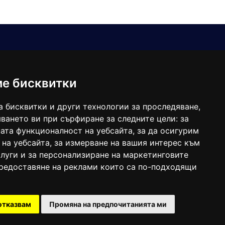
Е-мейл
Следвайте ни:
viaranews@gmail.com
balgarkanews@gmail.com
ме бисквитки
viara_reklama@mail.bg
а бисквитки и други технологии за проследяване,
ването ви при сърфиране за следните цели:
за
ата функционалност на уебсайта
,
за да осигурим
 на уебсайта
,
за измерване на вашия интерес към
луги и за персонализиране на маркетинговите
предоставяне на реклами които са по-подходящи
 под номер: ISSN 1312-4722.
отказвам
Промяна на предпочитанията ми
47857/11.05.2004 година.