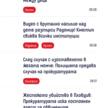
09:08
Крими
Видео с брутално насилие над
дете разтърси Радомир! Кметът
свиква всички институции
08:58
Радомир
Крими
След случая с изоставеното в
жегата момче: Полицията предава
случая на прокуратурата
08:51
България
Жестокото убийство в Пловдив:
Прокуратурата иска постоянен
арест за обвинените