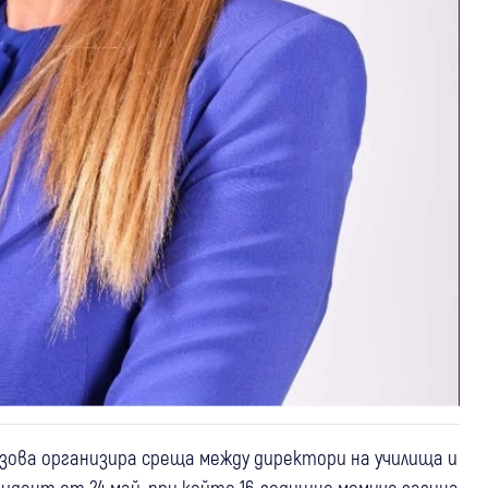
зова организира среща между директори на училища и
дент от 24 май, при който 16-годишно момиче загина