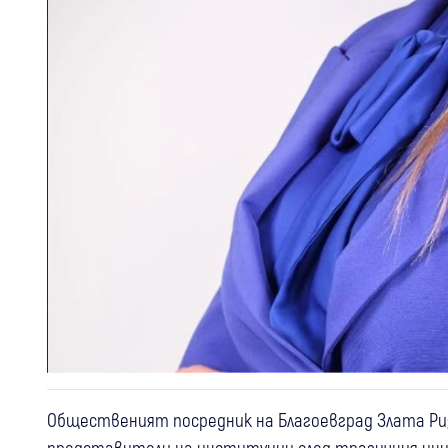
Общественият посредник на Благоевград Злата Ри
представители на институции след трагичния инци