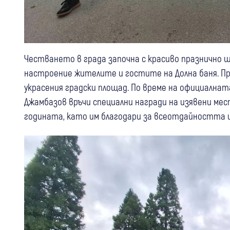
Честването в града започна с красиво празнично ш
настроение жителите и гостите на Долна баня. П
украсения градски площад. По време на официална
Джамбазов връчи специални награди на изявени мест
годината, като им благодари за всеотдайността и