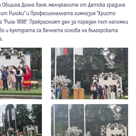
 Община Долна баня, малчуганите от Детска градина
фит Рилски“ и Професионалната гимназия “Христо
“Рила-1898“. Прекрасният ден за пореден път напомни
во и културата са вечната основа на българската
е.