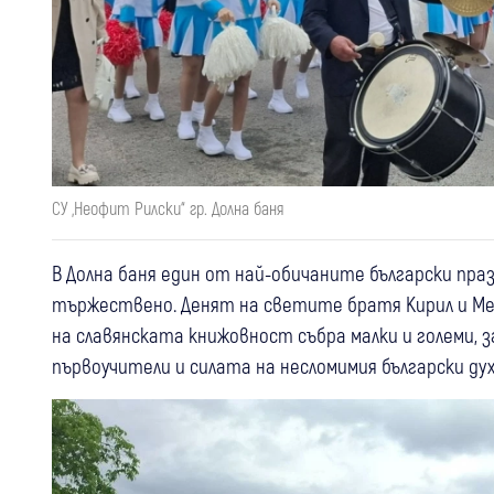
СУ „Неофит Рилски“ гр. Долна баня
В Долна баня един от най-обичаните български праз
тържествено. Денят на светите братя Кирил и Мет
на славянската книжовност събра малки и големи, 
първоучители и силата на несломимия български дух