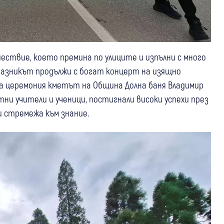
ествие, което премина по улиците и изпълни с много
разникът продължи с богат концерт на изящно
та церемония кметът на Община Долна баня Владимир
ни учители и ученици, постигнали високи успехи през
 стремежа към знание.