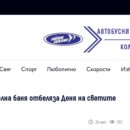
Свят
Спорт
Любопитно
Скорости
Из
олна баня отбеляза Деня на светите
582
24 май