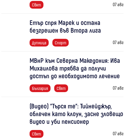
07 авг
Свят
Етър спря Марек и остана
безгрешен във Втора лига
07 авг
Дупница
Спорт
МВнР към Северна Македония: Ива
Михаилова трябва да получи
достъп до необходимото лечение
07 авг
България
Свят
(Видео) "Търся те": Тийнейджър,
облечен като клоун, засне зловещо
видео и уби пенсионер
07 авг
Свят