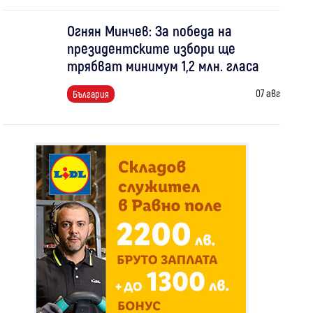
Огнян Минчев: За победа на
президентските избори ще
трябват минимум 1,2 млн. гласа
07 авг
България