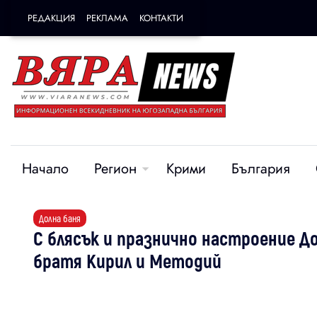
РЕДАКЦИЯ
РЕКЛАМА
КОНТАКТИ
Начало
Регион
Крими
България
Долна баня
С блясък и празнично настроение Д
братя Кирил и Методий