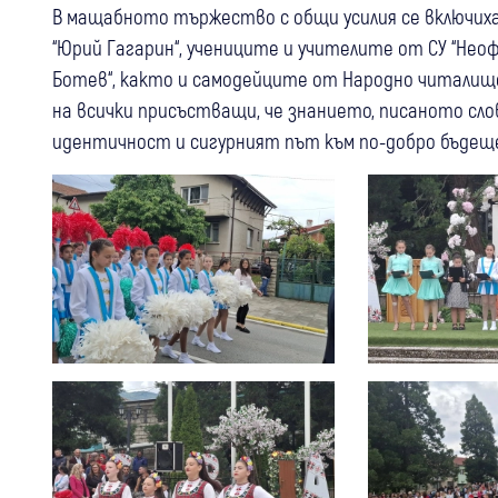
В мащабното тържество с общи усилия се включиха
“Юрий Гагарин“, учениците и учителите от СУ “Нео
Ботев“, както и самодейците от Народно читалище 
на всички присъстващи, че знанието, писаното сло
идентичност и сигурният път към по-добро бъдещ