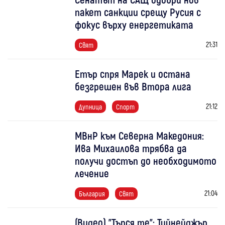
пакет санкции срещу Русия с
фокус върху енергетиката
21:31
Свят
Етър спря Марек и остана
безгрешен във Втора лига
21:12
Дупница
Спорт
МВнР към Северна Македония:
Ива Михаилова трябва да
получи достъп до необходимото
лечение
21:04
България
Свят
(Видео) "Търся те": Тийнейджър,