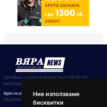
Собственик и издател на вестник "Вяра" е "АВС КО" ООД,
регистрирана на 08.05.2002 година.
Ние използваме
Адрес на редакцията
Град Дупница, ул.''Христо Ботев" 43
бисквитки