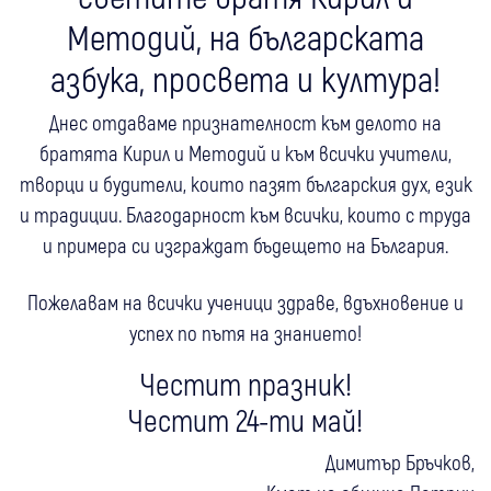
Методий, на българската
азбука, просвета и култура!
Днес отдаваме признателност към делото на
братята Кирил и Методий и към всички учители,
творци и будители, които пазят българския дух, език
и традиции. Благодарност към всички, които с труда
и примера си изграждат бъдещето на България.
Пожелавам на всички ученици здраве, вдъхновение и
успех по пътя на знанието!
Честит празник!
Честит 24-ти май!
Димитър Бръчков,