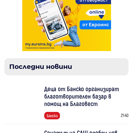
Последни новини
Деца от Банско организират
благотворителен базар в
помощ на Благовест
21:40
Банско
Сенатът на САЩ одобри нов