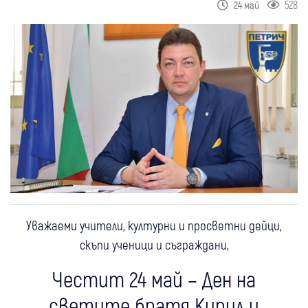
528
24 май
Уважаеми учители, културни и просветни дейци,
скъпи ученици и съграждани,
Честит 24 май – Ден на
светите братя Кирил и