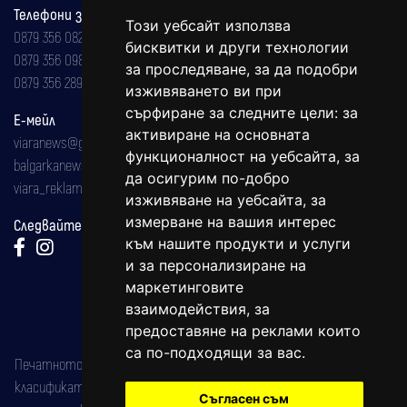
Телефони за реклама и абонаменти
Този уебсайт използва
0879 356 082
бисквитки и други технологии
0879 356 098
за проследяване, за да подобри
0879 356 289
изживяването ви при
сърфиране за следните цели:
за
Е-мейл
активиране на основната
viaranews@gmail.com
функционалност на уебсайта
,
за
balgarkanews@gmail.com
да осигурим по-добро
viara_reklama@mail.bg
изживяване на уебсайта
,
за
измерване на вашия интерес
Следвайте ни:
към нашите продукти и услуги
и за персонализиране на
маркетинговите
взаимодействия
,
за
предоставяне на реклами които
са по-подходящи за вас
.
Печатното издание на вестника е регистрирано в националния
класификатор на печатните издания (Българска национална
Съгласен съм