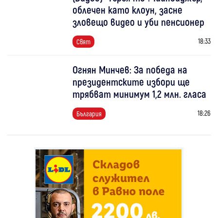
облечен като клоун, засне
зловещо видео и уби пенсионер
18:33
Свят
Огнян Минчев: За победа на
президентските избори ще
трябват минимум 1,2 млн. гласа
18:26
България