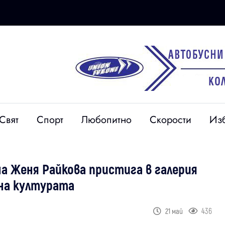
Свят
Спорт
Любопитно
Скорости
Из
а Женя Райкова пристига в галерия
на културата
436
21 май