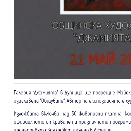
Галерия “Джамията“ в Дупница ще посрещне Майск
озаглавена “Общуване“. Автор на експозицията е ху
Изложбата включва над 30 живописни платна, к
официалното откриване на празничната програма 
ще направят своя дебют именно в Дупница.