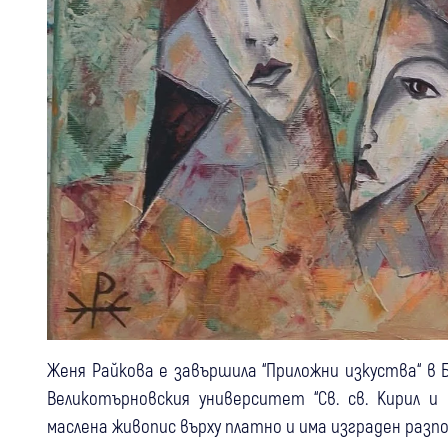
Женя Райкова е завършила “Приложни изкуства“ в Б
Великотърновския университет “Св. св. Кирил и
маслена живопис върху платно и има изграден разп