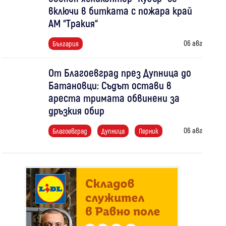
включи в битката с пожара край
АМ “Тракия“
06 авг
България
От Благоевград през Дупница до
Батановци: Съдът остави в
ареста тримата обвинени за
дръзкия обир
06 авг
Благоевград
Дупница
Перник