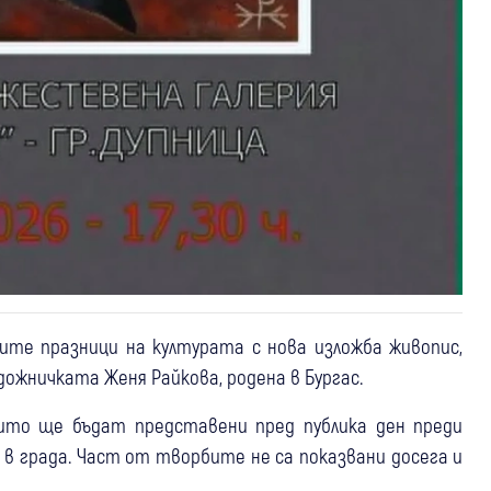
ите празници на културата с нова изложба живопис,
дожничката Женя Райкова, родена в Бургас.
оито ще бъдат представени пред публика ден преди
в града. Част от творбите не са показвани досега и