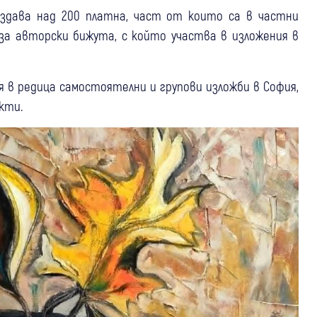
създава над 200 платна, част от които са в частни
 за авторски бижута, с който участва в изложения в
 в редица самостоятелни и групови изложби в София,
кти.