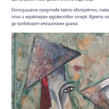
Експозицията представя както абстрактни, така
стил и характерен художествен почерк. Идеята н
да провокират емоционален диалог.