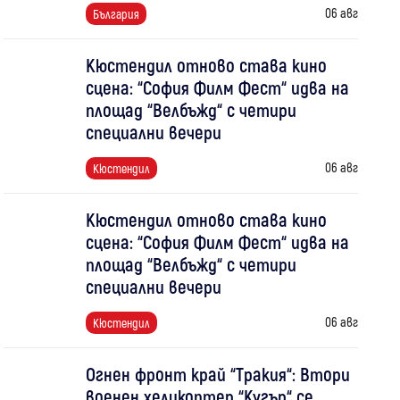
06 авг
България
Кюстендил отново става кино
сцена: “София Филм Фест“ идва на
площад “Велбъжд“ с четири
специални вечери
06 авг
Кюстендил
Кюстендил отново става кино
сцена: “София Филм Фест“ идва на
площад “Велбъжд“ с четири
специални вечери
06 авг
Кюстендил
Огнен фронт край “Тракия“: Втори
военен хеликоптер “Кугър“ се