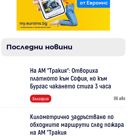
Последни новини
На АМ “Тракия“: Отвориха
платното към София, но към
Бургас чакането стига 3 часа
06 авг
България
Километрично задръстване по
обходните маршрути след пожара
на АМ "Тракия