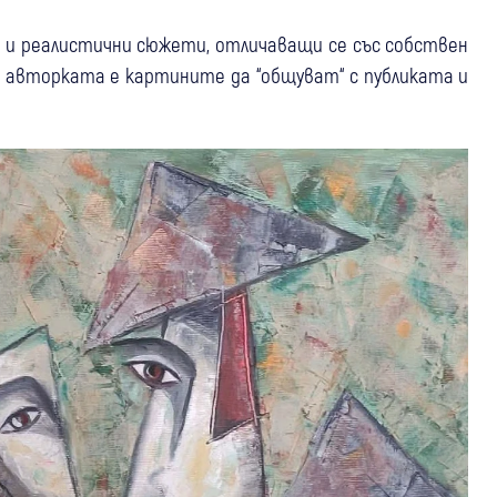
 и реалистични сюжети, отличаващи се със собствен
а авторката е картините да “общуват“ с публиката и