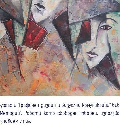
ургас и “Графичен дизайн и визуални комуникации“ във
 Методий“. Работи като свободен творец, използва
ознаваем стил.