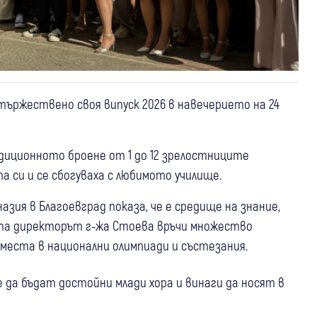
 тържествено своя випуск 2026 в навечерието на 24
адиционното броене от 1 до 12 зрелостниците
 си и се сбогуваха с любимото училище.
ия в Благоевград показа, че е средище на знание,
ята директорът г-жа Стоева връчи множество
 места в национални олимпиади и състезания.
да бъдат достойни млади хора и винаги да носят в