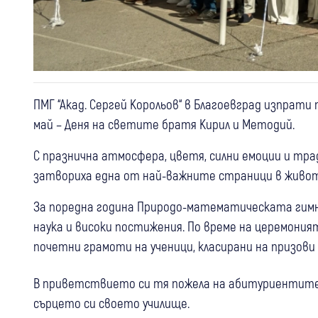
ПМГ “Акад. Сергей Корольов“ в Благоевград изпрати
май – Деня на светите братя Кирил и Методий.
С празнична атмосфера, цветя, силни емоции и тр
затвориха една от най-важните страници в живота
За поредна година Природо-математическата гимназ
наука и високи постижения. По време на церемони
почетни грамоти на ученици, класирани на призови
В приветствието си тя пожела на абитуриентите 
сърцето си своето училище.