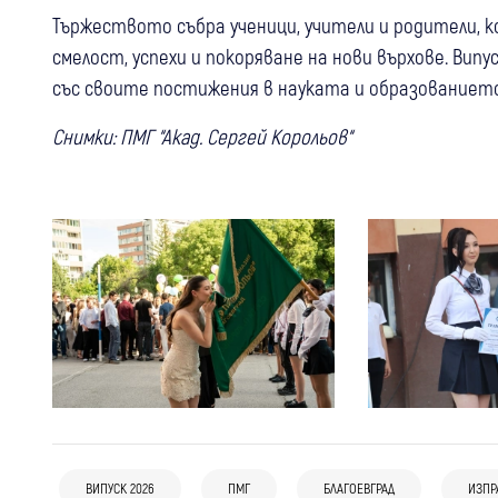
Тържеството събра ученици, учители и родители, 
смелост, успехи и покоряване на нови върхове. Вип
със своите постижения в науката и образованието
Снимки: ПМГ “Акад. Сергей Корольов“
08 авг
Благоевград
07 авг
Благоевград
Кюстендил
България
Стотици благоевградчани на
06 авг
Благоевград
Камери ще пазят Рила: Ще следят за
поклонение пред чудотворната
ВИПУСК 2026
ПМГ
БЛАГОЕВГРАД
ИЗПР
Благоевград загуби д-р Николай