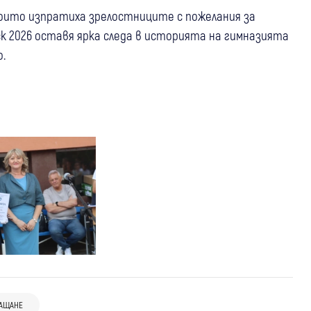
които изпратиха зрелостниците с пожелания за
уск 2026 оставя ярка следа в историята на гимназията
.
07 авг
Благоевград
05 авг
Банско
06 авг
Банско
ЮЗДП с призив към ловците за
АЩАНЕ
Чуждестранната група италианци