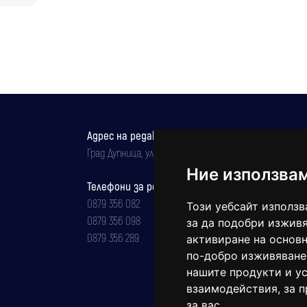
НАП удари търговци в Банско: Засякоха
безопасен и отговорен сезон
провокирали конфликт, хотелът
нефискални принтери
отчита щети за около 15 000 евро
Адрес на редакцията
Град Дупница, ул.''Христо Ботев" 43
Ние използва
Телефони за реклама и абонаменти
0879 356 082
Този уебсайт използв
0879 356 098
за да подобри изживя
0879 356 289
активиране на основн
по-добро изживяване
нашите продукти и ус
взаимодействия
,
за 
за вас
.