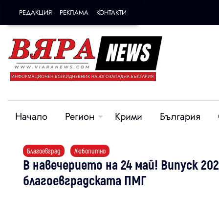
РЕДАКЦИЯ
РЕКЛАМА
КОНТАКТИ
Начало
Регион
Крими
България
Благоевград
Любопитно
В навечерието на 24 май! Випуск 20
благоевградската ПМГ