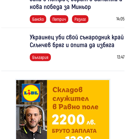
нова победа за Миньор
14:05
Банско
Петрич
Разлог
Украинец уби свой сънародник край
Слънчев бряг и опита да избяга
13:47
България