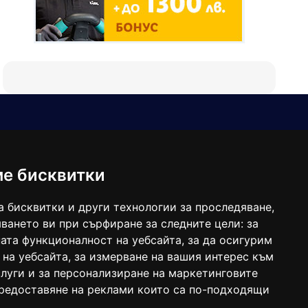
Е-мейл
Следвайте ни:
viaranews@gmail.com
balgarkanews@gmail.com
ме бисквитки
viara_reklama@mail.bg
а бисквитки и други технологии за проследяване,
ването ви при сърфиране за следните цели:
за
ата функционалност на уебсайта
,
за да осигурим
 на уебсайта
,
за измерване на вашия интерес към
луги и за персонализиране на маркетинговите
предоставяне на реклами които са по-подходящи