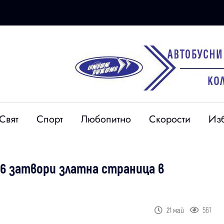
Свят
Спорт
Любопитно
Скорости
Из
26 затвори златна страница в
561
21 май