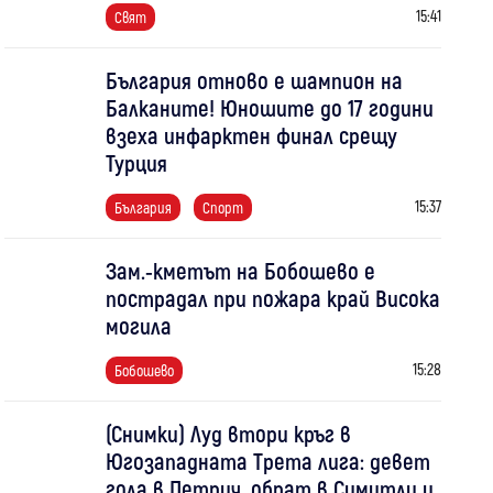
15:41
Свят
България отново е шампион на
Балканите! Юношите до 17 години
взеха инфарктен финал срещу
Турция
15:37
България
Спорт
Зам.-кметът на Бобошево е
пострадал при пожара край Висока
могила
15:28
Бобошево
(Снимки) Луд втори кръг в
Югозападната Трета лига: девет
гола в Петрич, обрат в Симитли и