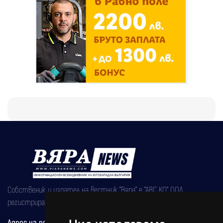
Собственик и издател на вестник "Вяра" е "АВС КО" ООД,
регистрирана на 08.05.2002 година.
Адрес на редакцията