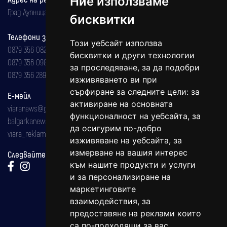
Ние използваме
Град Дупница, ул.''Христо Ботев" 43
бисквитки
Телефони за реклама и абонаменти
Този уебсайт използва
0879 356 082
бисквитки и други технологии
0879 356 098
за проследяване, за да подобри
0879 356 289
изживяването ви при
сърфиране за следните цели:
за
Е-мейл
активиране на основната
viaranews@gmail.com
функционалност на уебсайта
,
за
balgarkanews@gmail.com
да осигурим по-добро
viara_reklama@mail.bg
изживяване на уебсайта
,
за
измерване на вашия интерес
Следвайте ни:
към нашите продукти и услуги
и за персонализиране на
маркетинговите
взаимодействия
,
за
предоставяне на реклами които
са по-подходящи за вас
.