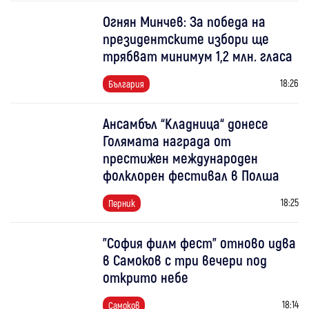
Огнян Минчев: За победа на
президентските избори ще
трябват минимум 1,2 млн. гласа
18:26
България
Ансамбъл “Кладница“ донесе
Голямата награда от
престижен международен
фолклорен фестивал в Полша
18:25
Перник
"София филм фест" отново идва
в Самоков с три вечери под
открито небе
18:14
Самоков