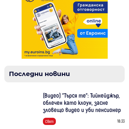
Последни новини
(Видео) "Търся те": Тийнейджър,
облечен като клоун, засне
зловещо видео и уби пенсионер
18:33
Свят