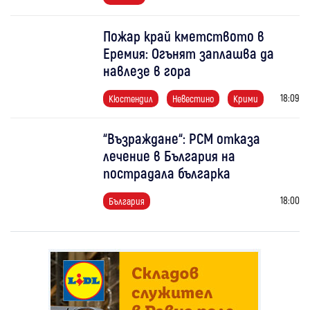
Пожар край кметството в
Еремия: Огънят заплашва да
навлезе в гора
18:09
Кюстендил
Невестино
Крими
“Възраждане“: РСМ отказа
лечение в България на
пострадала българка
18:00
България