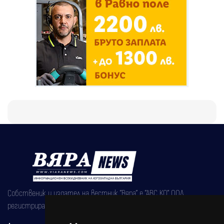
Собственик и издател на вестник "Вяра" е "АВС КО" ООД,
регистрирана на 08.05.2002 година.