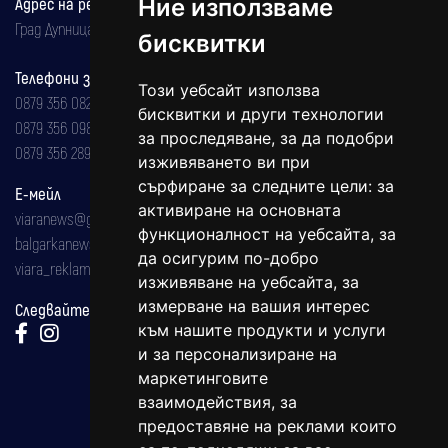
Адрес на редакцията
Ние използваме
Град Дупница, ул.''Христо Ботев" 43
бисквитки
Телефони за реклама и абонаменти
Този уебсайт използва
0879 356 082
бисквитки и други технологии
0879 356 098
за проследяване, за да подобри
0879 356 289
изживяването ви при
сърфиране за следните цели:
за
Е-мейл
активиране на основната
viaranews@gmail.com
функционалност на уебсайта
,
за
balgarkanews@gmail.com
да осигурим по-добро
viara_reklama@mail.bg
изживяване на уебсайта
,
за
измерване на вашия интерес
Следвайте ни:
към нашите продукти и услуги
и за персонализиране на
маркетинговите
взаимодействия
,
за
предоставяне на реклами които