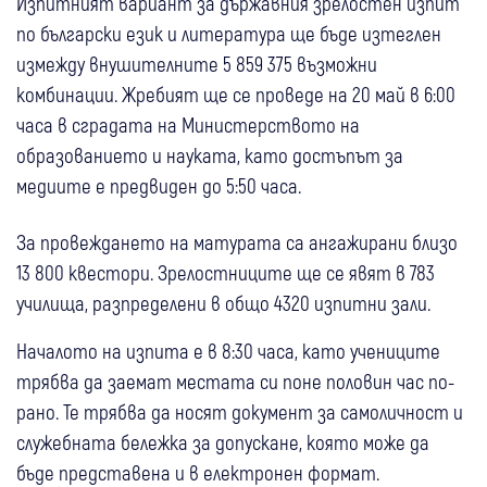
Изпитният вариант за държавния зрелостен изпит
по български език и литература ще бъде изтеглен
измежду внушителните 5 859 375 възможни
комбинации. Жребият ще се проведе на 20 май в 6:00
часа в сградата на Министерството на
образованието и науката, като достъпът за
медиите е предвиден до 5:50 часа.
За провеждането на матурата са ангажирани близо
13 800 квестори. Зрелостниците ще се явят в 783
училища, разпределени в общо 4320 изпитни зали.
Началото на изпита е в 8:30 часа, като учениците
трябва да заемат местата си поне половин час по-
рано. Те трябва да носят документ за самоличност и
служебната бележка за допускане, която може да
бъде представена и в електронен формат.