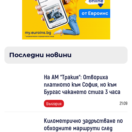
Последни новини
На АМ “Тракия“: Отвориха
платното към София, но към
Бургас чакането стига 3 часа
21:09
България
Километрично задръстване по
обходните маршрути след