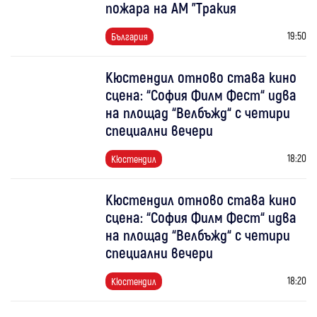
пожара на АМ "Тракия
19:50
България
Кюстендил отново става кино
сцена: “София Филм Фест“ идва
на площад “Велбъжд“ с четири
специални вечери
18:20
Кюстендил
Кюстендил отново става кино
сцена: “София Филм Фест“ идва
на площад “Велбъжд“ с четири
специални вечери
18:20
Кюстендил