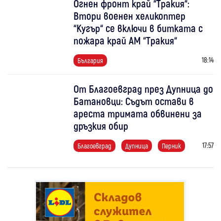
Огнен фронт край “Тракия“:
Втори военен хеликоптер
“Кугър“ се включи в битката с
пожара край АМ “Тракия“
18:14
България
От Благоевград през Дупница до
Батановци: Съдът остави в
ареста тримата обвинени за
дръзкия обир
17:57
Благоевград
Дупница
Перник