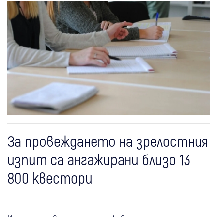
За провеждането на зрелостния
изпит са ангажирани близо 13
800 квестори