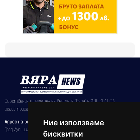
Собственик и издател на вестник "Вяра" е "АВС КО" ООД,
регистрирана на 08.05.2002 година.
Адрес на редакцията
Ние използваме
Град Дупница, ул.''Христо Ботев" 43
бисквитки