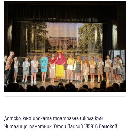
Детско-юношеската театрална школа към
Читалище-паметник “Отец Паисий 1859“ в Самоков