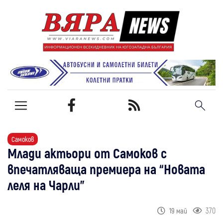
Самоков
Млади актьори от Самоков с
впечатляваща премиера на “Новата
леля на Чарли”
370
19 май