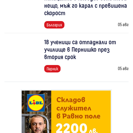
нещо, мъж го карал с превишена
скорост
05 авг
България
18 ученици са отпаднали от
училище в Пернишко през
втория срок
05 авг
Перник