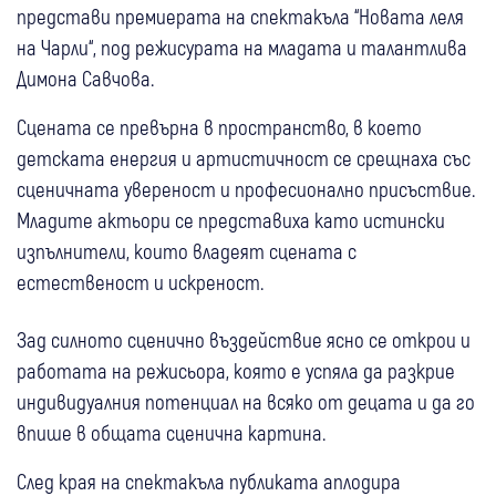
представи премиерата на спектакъла “Новата леля
на Чарли“, под режисурата на младата и талантлива
Димона Савчова.
Сцената се превърна в пространство, в което
детската енергия и артистичност се срещнаха със
сценичната увереност и професионално присъствие.
Младите актьори се представиха като истински
изпълнители, които владеят сцената с
естественост и искреност.
Зад силното сценично въздействие ясно се открои и
работата на режисьора, която е успяла да разкрие
индивидуалния потенциал на всяко от децата и да го
впише в общата сценична картина.
След края на спектакъла публиката аплодира