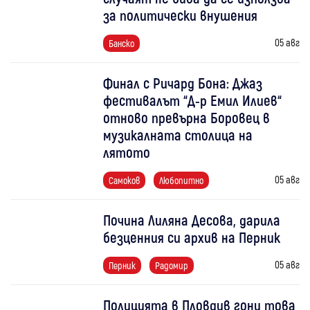
за политически внушения
05 авг
Банско
Финал с Ричард Бона: Джаз
фестивалът “Д-р Емил Илиев“
отново превърна Боровец в
музикалната столица на
лятото
05 авг
Самоков
Любопитно
Почина Лиляна Десова, дарила
безценния си архив на Перник
05 авг
Перник
Радомир
Полицията в Пловдив гони това