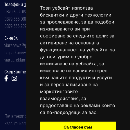
Телефони за реклама и абонаменти
Този уебсайт използва
0879 356 082
бисквитки и други технологии
0879 356 098
за проследяване, за да подобри
0879 356 289
изживяването ви при
сърфиране за следните цели:
за
Е-мейл
активиране на основната
viaranews@gmail.com
функционалност на уебсайта
,
за
balgarkanews@gmail.com
да осигурим по-добро
viara_reklama@mail.bg
изживяване на уебсайта
,
за
измерване на вашия интерес
Следвайте ни:
към нашите продукти и услуги
и за персонализиране на
маркетинговите
взаимодействия
,
за
предоставяне на реклами които
са по-подходящи за вас
.
Печатното издание на вестника е регистрирано в националния
класификатор на печатните издания (Българска национална
Съгласен съм