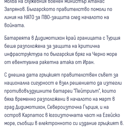
молба на служебния военен министър Атанас
Запрянов. Българското правителство помоли по
линия на НАТО за ПВО-защита след началото на
войната.
Батареята в Дидимотихон край границата с Турция
беше разположена за защита на критична
инфраструктура по българския бряг на Черно море
от евентуална ракетна атака от Иран.
С днешна дата гръцкият правителствен съвет за
национална сигурност е взел решението да изтегли
противовъздушните батареи "Пейтриът", които
бяха временно разположени в началото на март в
град Дидимотихон, Североизточна Гърция, и на
остров Карпатос в югоизточната част на Егейско
море, съобщи в електронното си издание гръцкият в.