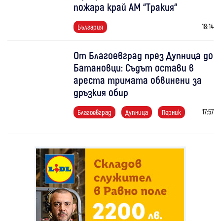
пожара край АМ “Тракия“
18:14
България
От Благоевград през Дупница до
Батановци: Съдът остави в
ареста тримата обвинени за
дръзкия обир
17:57
Благоевград
Дупница
Перник