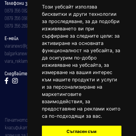
Телефони за реклама и абонаменти
Този уебсайт използва
0879 356 082
бисквитки и други технологии
0879 356 098
за проследяване, за да подобри
0879 356 289
изживяването ви при
сърфиране за следните цели:
за
Е-мейл
активиране на основната
viaranews@gmail.com
функционалност на уебсайта
,
за
balgarkanews@gmail.com
да осигурим по-добро
viara_reklama@mail.bg
изживяване на уебсайта
,
за
измерване на вашия интерес
Следвайте ни:
към нашите продукти и услуги
и за персонализиране на
маркетинговите
взаимодействия
,
за
предоставяне на реклами които
са по-подходящи за вас
.
Печатното издание на вестника е регистрирано в националния
класификатор на печатните издания (Българска национална
Съгласен съм
агенция за ISSN) под номер: ISSN 1312-4722.