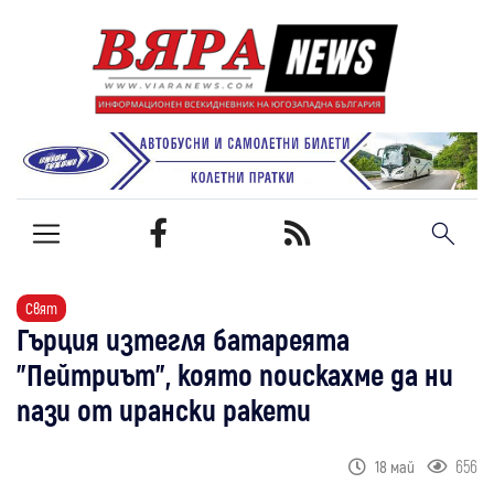
Свят
Гърция изтегля батареята
"Пейтриът", която поискахме да ни
пази от ирански ракети
656
18 май