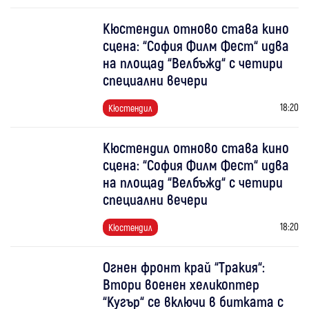
Кюстендил отново става кино
сцена: “София Филм Фест“ идва
на площад “Велбъжд“ с четири
специални вечери
18:20
Кюстендил
Кюстендил отново става кино
сцена: “София Филм Фест“ идва
на площад “Велбъжд“ с четири
специални вечери
18:20
Кюстендил
Огнен фронт край “Тракия“:
Втори военен хеликоптер
“Кугър“ се включи в битката с