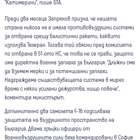
"Катимерини", пише БТА.
Преди два месеца Запрянов призна, че нашата
страна никога не е имала противовъздушни системи
за отбрана срещу балистични ракети, каквито
използва Техеран. Тогава той обясни пред комисията
по отбрана в 51-ото НС, че това не се прави, защото
има директна военна заплаха за България. "Длъжни сме
да вземем мерки и за потенциални заплахи.
Надграждаме съществуващата система в мирно
време с някои усилени дежурства, нищо повече",
коментира министърът.
Допълнително два самолета F-16 подсилваха
защитата на въздушното пространство на
България. Двама гръцки офицери от
Военновъздушните сили бяха командировани в София