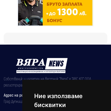
Собственик и издател на вестник "Вяра" е "АВС КО" ООД,
регистрирана на 08.05.2002 година.
Ние използваме
Адрес на редакцията
Град Дупница, ул.''Христо Ботев" 43
бисквитки