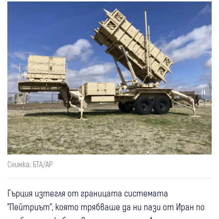
Снимка: БТА/АР
Гърция изтегля от границата системата
"Пейтриът", която трябваше да ни пази от Иран по