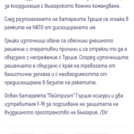
за координация с българското военно командване.
След разполагането на батареите Турция се оплака в
рамките на НАТО от дислоцирането им.
Гръцки източници обаче са обяснили днешното
решение с оперативни причини и са отрекли то да е
свързано с напрежение с Турция. Според източниците
решението е свързано с края на тревогата от
балистична заплаха и с необходимостта от
предислоциране в базите на ракетите.
Освен батареята "Пейтриът" Гърция осигури и два
изтребителя F-16 за подсилване на защитата на
въздушното пространство на България. /Dir