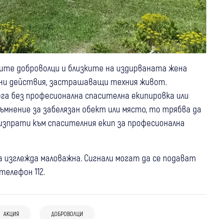
те доброволци и близките на издирваната жена
ани действия, застрашаващи техния живот.
га без професионална спасителна екипировка или
съмнение за забелязан обект или място, то трябва да
е изпрати към спасителния екип за професионална
а изглежда маловажна. Сигнали могат да се подават
телефон 112.
08:51
България
04 авг
България
05 авг
България
Свят
След случая с изоставеното в жегата
Гл.секретар на МВР Любомир Николов
Издирват българка и сина ѝ за
момче: Полицията предава случая на
АКЦИЯ
ДОБРОВОЛЦИ
за разкритата фабрика за смърт: