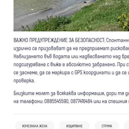
ВАЖНО ПРЕДУПРЕЖДЕНИЕ ЗА БЕЗОПАСНОСТ: Спонтанни
изрично се призовават да не предприемат рисков
Навлизането във водата или надвесването над бре
подсигуряване с въже е абсолютно забранено. При 
се заснеме, да се маркира с GPS координати и да с
проверка.
Близките молят за всякаква информация, дори тя д
на телефони: 0885545590, 0877416484 или на спешния 
17:00
България
06 авг
България
Удар по наркобизнеса в София: Иззеха
05 авг
Кюстендил
Крими
МВР с подробности: Как полицаи от
фентанил, кокаин, метамфетамин,
ИЗЧЕЗНАЛА ЖЕНА
ИЗДИРВАНЕ
СТРУМА
Продължава издирването на 38-