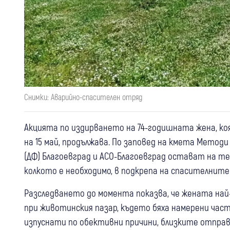
Снимки: Аварийно-спасителен отряд
Акцията по издирването на 74-годишната жена, ко
на 15 май, продължава. По заповед на кмета Мето
(ДФ) Благоевград и АСО-Благоевград остават на те
колкото е необходимо, в подкрепа на спасителните
Разследването до момента показва, че жената най
при животинския пазар, където бяха намерени час
изпуснати по обективни причини, близките отправя