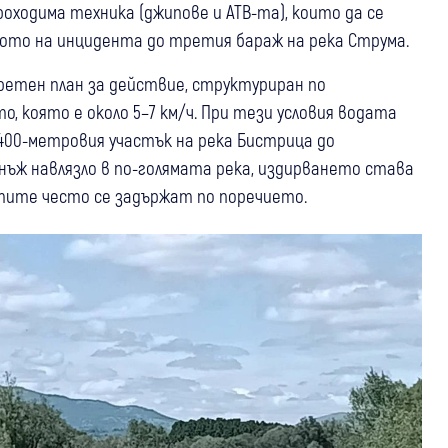
роходима техника (джипове и АТВ-та), които да се
ото на инцидента до третия бараж на река Струма.
етен план за действие, структуриран по
 която е около 5–7 км/ч. При тези условия водата
400-метровия участък на река Бистрица до
днъж навлязло в по-голямата река, издирването става
ктите често се задържат по поречието.