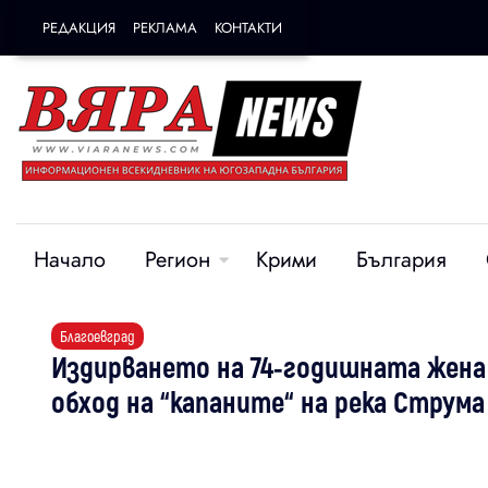
РЕДАКЦИЯ
РЕКЛАМА
КОНТАКТИ
Начало
Регион
Крими
България
Благоевград
Издирването на 74-годишната жена 
обход на “капаните“ на река Струма