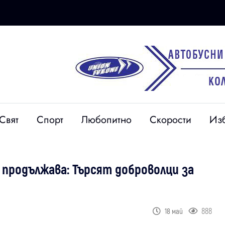
Свят
Спорт
Любопитно
Скорости
Из
продължава: Търсят доброволци за
888
18 май