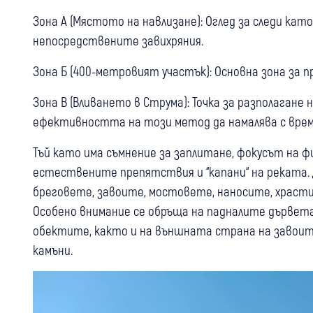
Зона А (Мястото на навлизане): Оглед за следи като
непосредствените завихряния.
Зона Б (400-метровият участък): Основна зона за
Зона В (Вливането в Струма): Точка за разполагане н
ефективността на този метод да намалява с вре
Тъй като има съмнение за заплитане, фокусът на ф
естествените препятствия и “капани“ на реката.
бреговете, завоите, мостовете, наносите, храст
Особено внимание се обръща на падналите дървета
обектите, както и на външната страна на завоите
камъни.