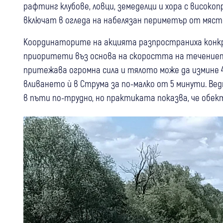
рафтинг клубове, ловци, земеделци и хора с високоп
включат в огледа на набелязан периметър от мяст
Координаторите на акцията разпространиха конкр
приоритети въз основа на скоростта на течението,
притежава огромна сила и тялото може да измине 
вливането ѝ в Струма за по-малко от 5 минути. Ве
в пъти по-трудно, но практиката показва, че обе