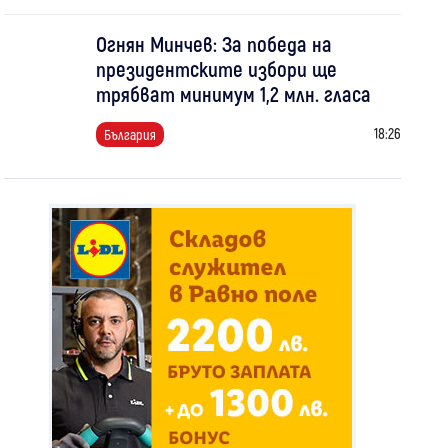
Огнян Минчев: За победа на
президентските избори ще
трябват минимум 1,2 млн. гласа
18:26
България