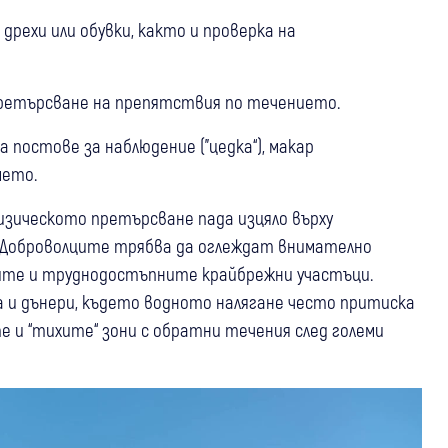
 дрехи или обувки, както и проверка на
 претърсване на препятствия по течението.
а постове за наблюдение ("цедка“), макар
мето.
изическото претърсване пада изцяло върху
 Доброволците трябва да оглеждат внимателно
ите и труднодостъпните крайбрежни участъци.
 и дънери, където водното налягане често притиска
 и “тихите“ зони с обратни течения след големи