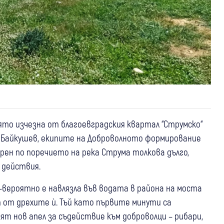
ято изчезна от благоевградския квартал “Струмско“
ди Байкушев, екипите на Доброволното формирование
рен по поречието на река Струма толкова дълго,
 действия.
-вероятно е навлязла във водата в района на моста
т от дрехите ѝ. Тъй като първите минути са
т нов апел за съдействие към доброволци – рибари,