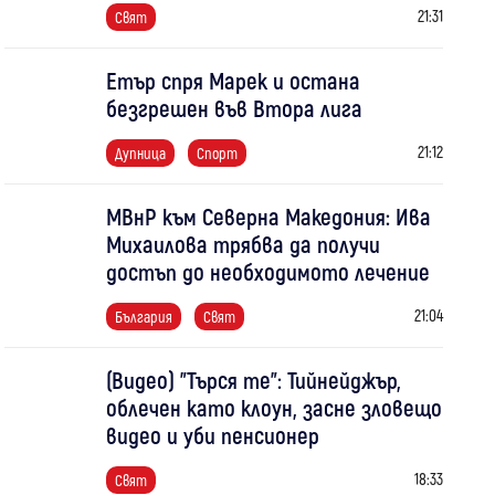
21:31
Свят
Етър спря Марек и остана
безгрешен във Втора лига
21:12
Дупница
Спорт
МВнР към Северна Македония: Ива
Михаилова трябва да получи
достъп до необходимото лечение
21:04
България
Свят
(Видео) "Търся те": Тийнейджър,
облечен като клоун, засне зловещо
видео и уби пенсионер
18:33
Свят