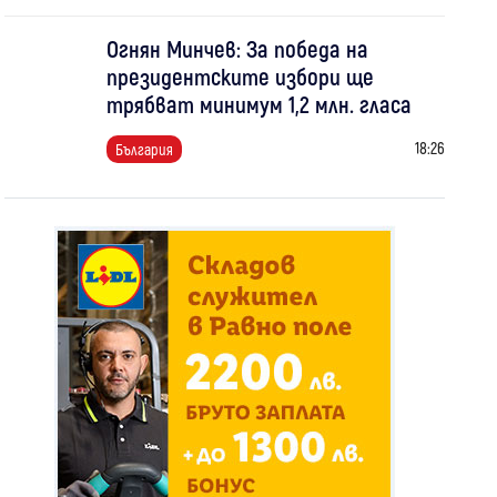
Огнян Минчев: За победа на
президентските избори ще
трябват минимум 1,2 млн. гласа
18:26
България