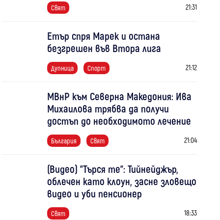
21:31
Свят
Етър спря Марек и остана
безгрешен във Втора лига
21:12
Дупница
Спорт
МВнР към Северна Македония: Ива
Михаилова трябва да получи
достъп до необходимото лечение
21:04
България
Свят
(Видео) "Търся те": Тийнейджър,
облечен като клоун, засне зловещо
видео и уби пенсионер
18:33
Свят