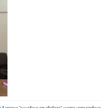
т 8 месеца “лишаване от свобода“, чието изтърпяване