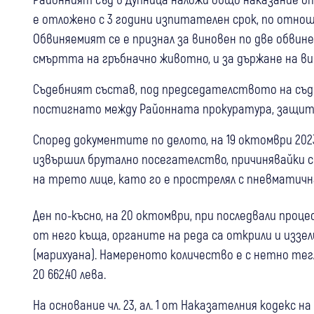
е отложено с 3 години изпитателен срок, по отно
Обвиняемият се е признал за виновен по две обвине
смъртта на гръбначно животно, и за държане на в
Съдебният състав, под председателството на съди
постигнато между Районната прокуратура, защита
Според документите по делото, на 19 октомври 202
извършил брутално посегателство, причинявайки с
на трето лице, като го е прострелял с пневматичн
Ден по-късно, на 20 октомври, при последвали про
от него къща, органите на реда са открили и иззе
(марихуана). Намереното количество е с нетно тег
20 662.40 лева.
На основание чл. 23, ал. 1 от Наказателния кодекс 