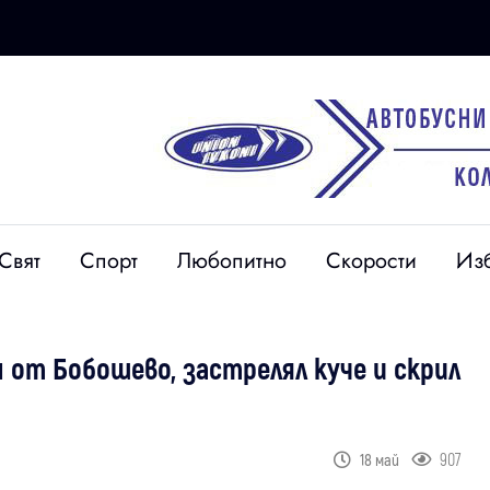
Свят
Спорт
Любопитно
Скорости
Из
 от Бобошево, застрелял куче и скрил
907
18 май