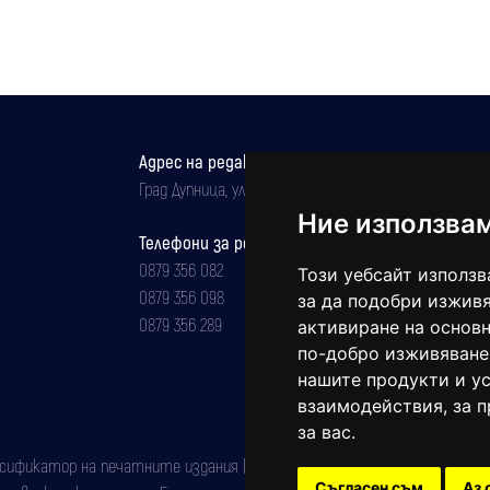
Адрес на редакцията
Град Дупница, ул.''Христо Ботев" 43
Ние използва
Телефони за реклама и абонаменти
0879 356 082
Този уебсайт използв
0879 356 098
за да подобри изживя
0879 356 289
активиране на основн
по-добро изживяване
нашите продукти и ус
взаимодействия
,
за 
за вас
.
фикатор на печатните издания (Българска национална агенция за ISSN)
Съгласен съм
Аз 