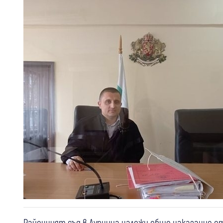
Районният съд в Дупница наложи общо наказание о