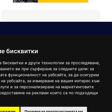
Е-мейл
Следвайте ни:
viaranews@gmail.com
balgarkanews@gmail.com
ме бисквитки
viara_reklama@mail.bg
а бисквитки и други технологии за проследяване,
ването ви при сърфиране за следните цели:
за
ата функционалност на уебсайта
,
за да осигурим
 на уебсайта
,
за измерване на вашия интерес към
луги и за персонализиране на маркетинговите
предоставяне на реклами които са по-подходящи
 под номер: ISSN 1312-4722.
отказвам
Промяна на предпочитанията ми