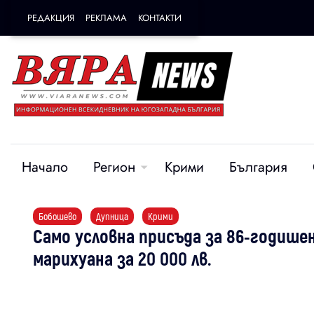
РЕДАКЦИЯ
РЕКЛАМА
КОНТАКТИ
Начало
Регион
Крими
България
Бобошево
Дупница
Крими
Само условна присъда за 86-годишен
марихуана за 20 000 лв.