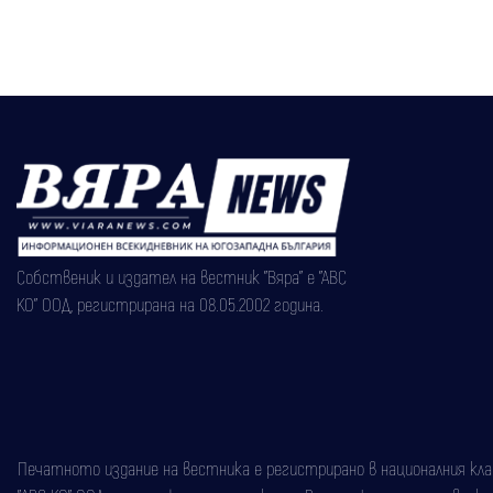
Собственик и издател на вестник "Вяра" е "АВС
КО" ООД, регистрирана на 08.05.2002 година.
Печатното издание на вестника е регистрирано в националния класи