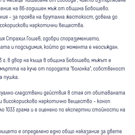
шение на 86-годишен мъж от община Бобошево.
ния – за проява на брутална жестокост, довела до
исокорискови наркотични вещества.
я Страхил Гошев, одобри споразумението,
та и подсъдимия, който до момента е неосъждан.
3 г. в двор на къща в община Бобошево, мъжът е
мъртта на куче от породата “болонка“, собственост
а пушка.
цесуално-следствени действия в стая от обитаваната
ли високорисково наркотично вещество – коноп
ло 1033 грама и е оценено по експертни стойности на
на лицето е определено едно общо наказание за двете