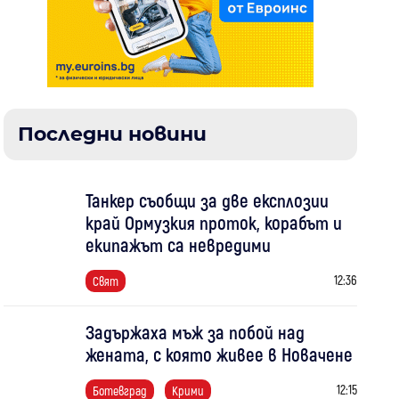
Последни новини
Танкер съобщи за две експлозии
край Ормузкия проток, корабът и
екипажът са невредими
12:36
Свят
Задържаха мъж за побой над
жената, с която живее в Новачене
12:15
Ботевград
Крими