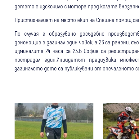
детето е изскочило с мотора пред колата внезапн
Пристигналият на място екип на Спешна помощ са
По случая е образувано досъдебно производс
денонощие е загинал един човек, а 26 са ранени, 
изминалите 24 часа са 23.В София са регистрира
пострадал един.Инцидетът предизвика множе
загиналото дете са публикувани от опечаленото с
/Dierчовек.