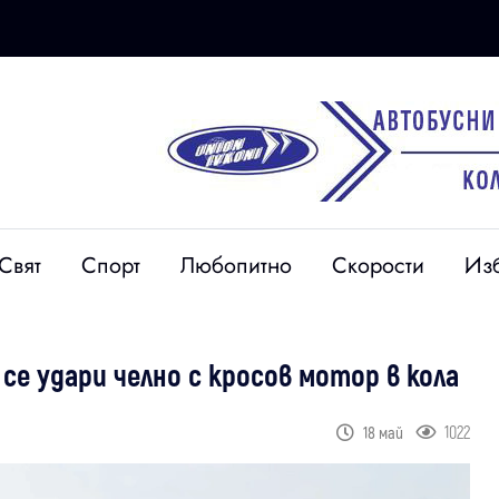
Свят
Спорт
Любопитно
Скорости
Из
се удари челно с кросов мотор в кола
1022
18 май