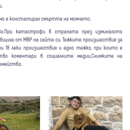
о.
мо е констатирал смъртта на момчето.
тво.При катастрофи в страната през изминалото
съобщиха от МВР на сайта си. Тежките произшествия за
ни 18 леки произшествия и едно тежко, при които е
ство коментари в социалните медии.Снимките на
емейство.