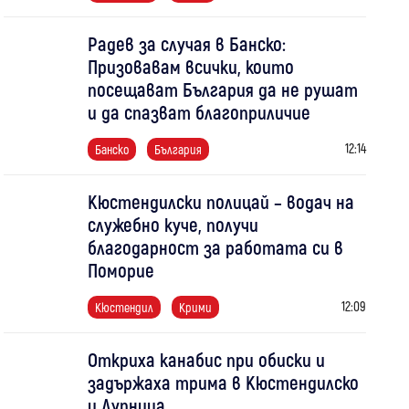
Радев за случая в Банско:
Призовавам всички, които
посещават България да не рушат
и да спазват благоприличие
12:14
Банско
България
Кюстендилски полицай – водач на
служебно куче, получи
благодарност за работата си в
Поморие
12:09
Кюстендил
Крими
Откриха канабис при обиски и
задържаха трима в Кюстендилско
и Дупница