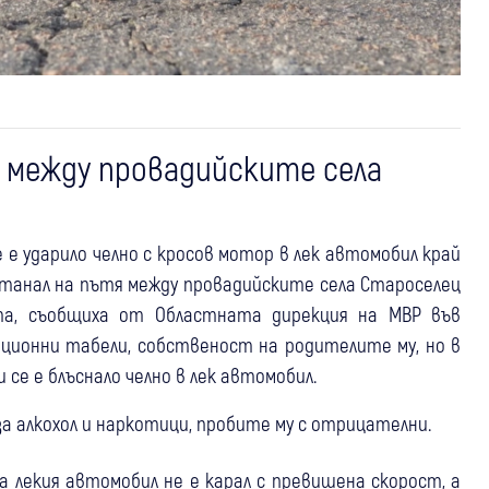
 между провадийските села
е е ударило челно с кросов мотор в лек автомобил край
станал на пътя между провадийските села Староселец
бота, съобщиха от Областната дирекция на МВР във
ционни табели, собственост на родителите му, но в
 се е блъснало челно в лек автомобил.
а алкохол и наркотици, пробите му с отрицателни.
 лекия автомобил не е карал с превишена скорост, а