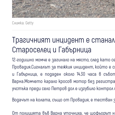
Снимка: Getty
Трагичният инцидент е станал
Староселец и Габърница
12-годишно момче е загинало на място, след като с
Провадия.Сигналът за тежкия инцидент, който е 
и Габърница, е подаден около 14.30 часа в съ
Варна.Момчето карало кросов мотор без регистра
учстъка преди село Петров дол е изгубило контрол и
Водачът на колата, също от Провадия, е тестван з
От полицията във Варна уточниха, че шофьорът на