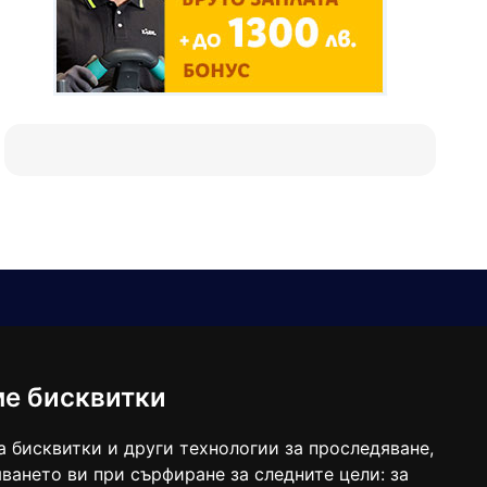
Е-мейл
Следвайте ни:
viaranews@gmail.com
balgarkanews@gmail.com
ме бисквитки
viara_reklama@mail.bg
а бисквитки и други технологии за проследяване,
ването ви при сърфиране за следните цели:
за