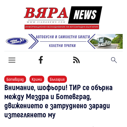
Ботевград
Крими
България
Внимание, шофьори! ТИР се обърна
между Мездра и Ботевград,
движението е затруднено заради
изтеглянето му