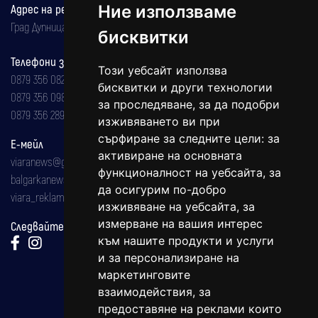
Адрес на редакцията
Ние използваме
Град Дупница, ул.''Христо Ботев" 43
бисквитки
Телефони за реклама и абонаменти
Този уебсайт използва
0879 356 082
бисквитки и други технологии
0879 356 098
за проследяване, за да подобри
0879 356 289
изживяването ви при
сърфиране за следните цели:
за
Е-мейл
активиране на основната
viaranews@gmail.com
функционалност на уебсайта
,
за
balgarkanews@gmail.com
да осигурим по-добро
viara_reklama@mail.bg
изживяване на уебсайта
,
за
измерване на вашия интерес
Следвайте ни:
към нашите продукти и услуги
и за персонализиране на
маркетинговите
взаимодействия
,
за
предоставяне на реклами които