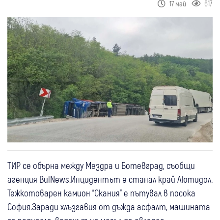
617
17 май
ТИР се обърна между Мездра и Ботевград, съобщи
агенция BulNews.Инцидентът е станал край Лютидол.
Тежкотоварен камион "Скания" е пътувал в посока
София.Заради хлъзгавия от дъжда асфалт, машината