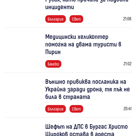
инциденти
21:06
България
Свят
Медицински хеликоптер
помогна на двама туристи в
Пирин
21:02
Банско
Външно привиква посланика на
Украйна заради дрона, тя пък не
била в страната
20:41
България
Свят
Шефът на ДПС в Бургас Христо
Широков остава в ареста