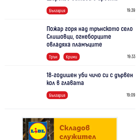
19:39
България
Пожар горя над трънското село
Слишовци, огнеборците
овладяха пламъците
19:33
Трън
Крими
18-годишен уби чичо си с дървен
кол в главата
19:09
България