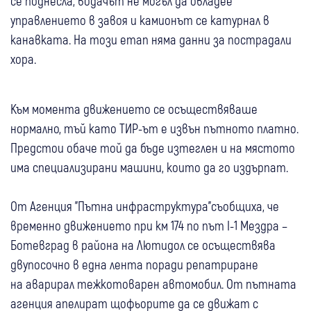
се поднесла, водачът не могъл да овладее
управлението в завоя и камионът се катурнал в
канавката. На този етап няма данни за пострадали
хора.
Към момента движението се осъществяваше
нормално, тъй като ТИР-ът е извън пътното платно.
Предстои обаче той да бъде изтеглен и на мястото
има специализирани машини, които да го издърпат.
От Агенция "Пътна инфраструктура"съобщиха, че
временно движението при км 174 по път I-1 Мездра –
Ботевград в района на Лютидол се осъществява
двупосочно в една лента поради репатриране
на аварирал тежкотоварен автомобил. От пътната
агенция апелират щофьорите да се движат с