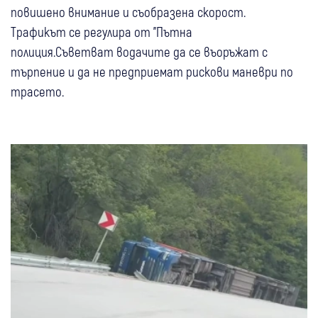
повишено внимание и съобразена скорост.
Трафикът се регулира от "Пътна
полиция.Съветват водачите да се въоръжат с
търпение и да не предприемат рискови маневри по
трасето.