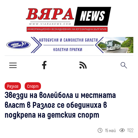
Разлог
Спорт
Звезди на волейбола и местната
власт в Разлог се обединиха в
подкрепа на детския спорт
1122
15 май