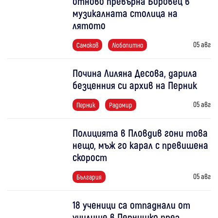
отново превърна Боровец в
музикалната столица на
лятото
05 авг
Самоков
Любопитно
Почина Лиляна Десова, дарила
безценния си архив на Перник
05 авг
Перник
Радомир
Полицията в Пловдив гони това
нещо, мъж го карал с превишена
скорост
05 авг
България
18 ученици са отпаднали от
училище в Пернишко през