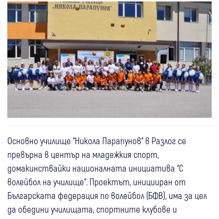
Основно училище “Никола Парапунов“ в Разлог се
превърна в център на младежкия спорт,
домакинствайки националната инициатива “С
волейбол на училище“. Проектът, иницииран от
Българската федерация по волейбол (БФВ), има за цел
да обедини училищата, спортните клубове и