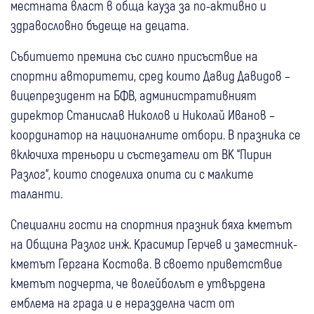
местната власт в обща кауза за по-активно и
здравословно бъдеще на децата.
Събитието премина със силно присъствие на
спортни авторитети, сред които Давид Давидов –
вицепрезидент на БФВ, административният
директор Станислав Николов и Николай Иванов –
координатор на националните отбори. В празника се
включиха треньори и състезатели от ВК “Пирин
Разлог“, които споделиха опита си с малките
таланти.
Специални гости на спортния празник бяха кметът
на Община Разлог инж. Красимир Герчев и заместник-
кметът Гергана Костова. В своето приветствие
кметът подчерта, че волейболът е утвърдена
емблема на града и е неразделна част от