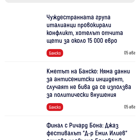
Чуждестранната група
италианци провокирали
конфликт, хотелът отчита
щети за около 15 000 евро
05 авг
Банско
Кметът на Банско: Няма данни
за антисемитски инцидент,
случаят не бива да се използва
за политически внушения
05 авг
Банско
Финал с Ричард Бона: Джаз
фестивалът “Д-р Емил Илиев“