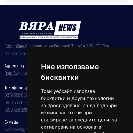
Собственик и издател на вестник "Вяра" е "АВС КО" ООД,
регистрирана на 08.05.2002 година.
Адрес на редакцията
Ние използваме
Град Дупница, ул.''Христо Ботев" 43
бисквитки
Телефони за реклама и абонаменти
Този уебсайт използва
0879 356 082
бисквитки и други технологии
0879 356 098
за проследяване, за да подобри
0879 356 289
изживяването ви при
сърфиране за следните цели:
за
Е-мейл
активиране на основната
viaranews@gmail.com