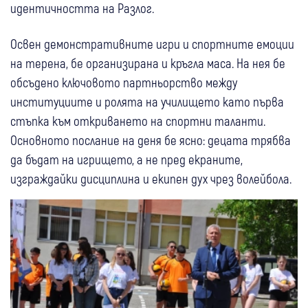
идентичността на Разлог.
Освен демонстративните игри и спортните емоции
на терена, бе организирана и кръгла маса. На нея бе
обсъдено ключовото партньорство между
институциите и ролята на училището като първа
стъпка към откриването на спортни таланти.
Основното послание на деня бе ясно: децата трябва
да бъдат на игрището, а не пред екраните,
изграждайки дисциплина и екипен дух чрез волейбола.