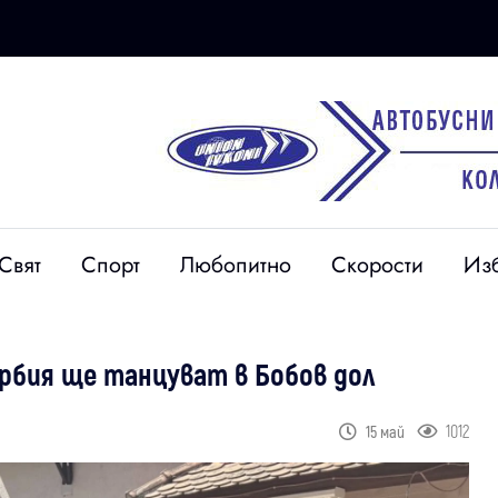
Свят
Спорт
Любопитно
Скорости
Из
рбия ще танцуват в Бобов дол
1012
15 май