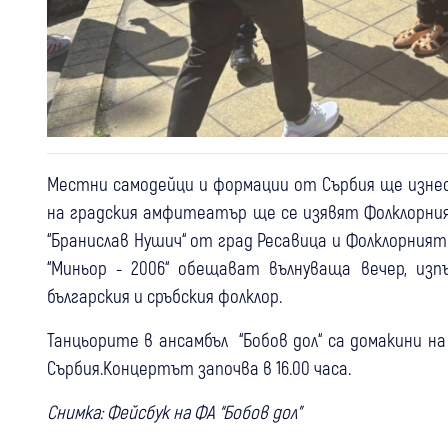
Местни самодейци и формации от Сърбия ще изнеса
на градския амфитеатър ще се изявят Фолклорния
“Бранислав Нушич“ от град Ресавица и Фолклорния
“Миньор - 2006“ обещават вълнуваща вечер, из
българския и сръбския фолклор.
Танцьорите в ансамбъл “Бобов дол“ са домакини н
Сърбия.Концертът започва в 16.00 часа.
Снимка: Фейсбук на ФА “Бобов дол”
05 авг
Самоков