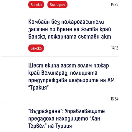
14:25
Банско
България
Комбайн без пожарогасители
засечен по време на жътва край
Банско, пожарната състави акт
14:12
Банско
Шест екипа гасят голям пожар
край Велинград, полицията
предупреждава шофьорите на АМ
“Тракия“
13:54
“Възраждане“: Управляващите
предадоха находището “Хан
Тервел“ на Турция