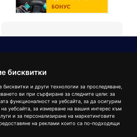
Е-мейл
Следвайте ни:
viaranews@gmail.com
balgarkanews@gmail.com
ме бисквитки
viara_reklama@mail.bg
а бисквитки и други технологии за проследяване,
ването ви при сърфиране за следните цели:
за
ата функционалност на уебсайта
,
за да осигурим
 на уебсайта
,
за измерване на вашия интерес към
луги и за персонализиране на маркетинговите
предоставяне на реклами които са по-подходящи