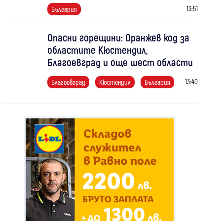
13:51
България
Опасни горещини: Оранжев код за
областите Кюстендил,
Благоевград и още шест области
13:40
Благоевград
Кюстендил
България