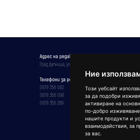
Адрес на редакцията
Град Дупница, ул.''Христо Ботев" 43
Ние използва
Телефони за реклама и абонаменти
0879 356 082
Този уебсайт използв
0879 356 098
за да подобри изживя
0879 356 289
активиране на основн
по-добро изживяване
нашите продукти и ус
взаимодействия
,
за 
за вас
.