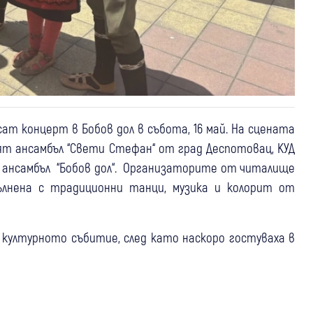
т концерт в Бобов дол в събота, 16 май. На сцената
т ансамбъл “Свети Стефан“ от град Деспотовац, КУД
т ансамбъл “Бобов дол“. Организаторите от читалище
пълнена с традиционни танци, музика и колорит от
а културното събитие, след като наскоро гостуваха в