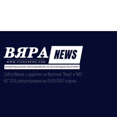
Собственик и издател на вестник "Вяра" е "АВС
КО" ООД, регистрирана на 08.05.2002 година.